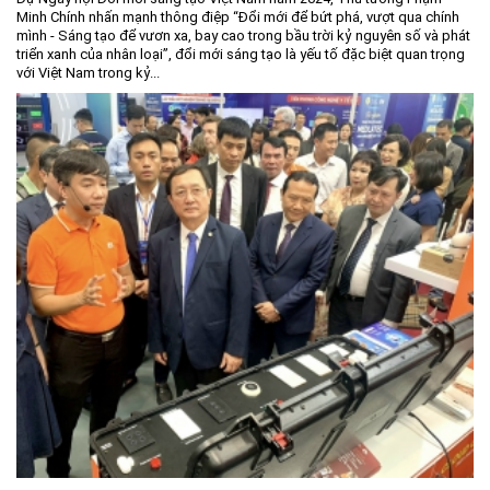
Minh Chính nhấn mạnh thông điệp “Đổi mới để bứt phá, vượt qua chính
Môi trường
mình - Sáng tạo để vươn xa, bay cao trong bầu trời kỷ nguyên số và phát
triển xanh của nhân loại”, đổi mới sáng tạo là yếu tố đặc biệt quan trọng
Quy hoạch - Xây dựng
với Việt Nam trong kỷ...
Ưu đãi đầu tư
Công nghệ và Sản phẩm
Văn bản khác