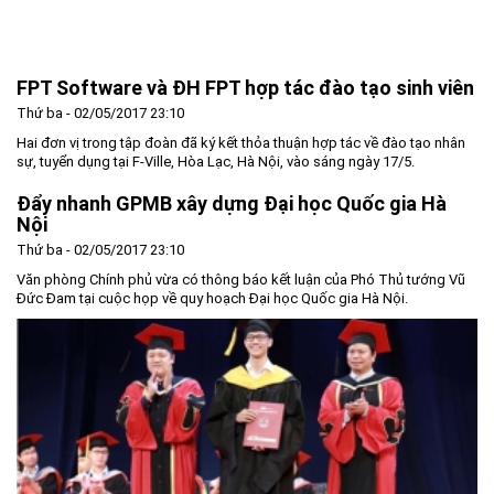
Trang Chủ
Giới thiệu
▼
FPT Software và ĐH FPT hợp tác đào tạo sinh viên
Tin tức - sự kiện
Lịch sử hình thành và phát triển
▼
Thứ ba - 02/05/2017 23:10
Quy hoạch
Tầm nhìn - Sứ mệnh
Ban Quản lý Khu
▼
Hai đơn vị trong tập đoàn đã ký kết thỏa thuận hợp tác về đào tạo nhân
sự, tuyển dụng tại F-Ville, Hòa Lạc, Hà Nội, vào sáng ngày 17/5.
Ưu thế
Lãnh đạo Ban Quản lý
Chính sách mới
Quy hoạch tổng thể
▼
Đẩy nhanh GPMB xây dựng Đại học Quốc gia Hà
Nhà đầu tư
Cơ cấu tổ chức
Doanh nghiệp
Quy hoạch khu chức năng
Vị trí
Nội
Hướng dẫn đầu tư
Chức năng, nhiệm vụ
Hợp tác quốc tế
Cơ sở hạ tầng
▼
Thứ ba - 02/05/2017 23:10
Văn bản pháp luật
Đào tạo và Nghiên cứu
Cơ chế ưu đãi đầu tư
Trình tự, thủ tục đầu tư
▼
Văn phòng Chính phủ vừa có thông báo kết luận của Phó Thủ tướng Vũ
Đức Đam tại cuộc họp về quy hoạch Đại học Quốc gia Hà Nội.
Thông báo
Cách mạng công nghiệp lần thứ 4
Cơ chế Một cửa
Tiêu chí đầu tư
Các thủ tục hành chính
▼
Dữ liệu mở
Nguồn nhân lực
Lĩnh vực đầu tư
Doanh nghiệp
Thông báo chung
FAQs
Quản lý và vận hành dự án đầu tư
Đất đai
Tuyển dụng
Liên hệ - Liên kết
Đầu tư
Công khai ngân sách
▼
Khu CNC Hòa Lạc
Liên kết
Lao động
Liên hệ