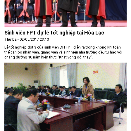
Môi trường
Quy hoạch - Xây dựng
Ưu đãi đầu tư
Sinh viên FPT dự lễ tốt nghiệp tại Hòa Lạc
Công nghệ và Sản phẩm
Thứ ba - 02/05/2017 23:10
Văn bản khác
Lễ tốt nghiệp đợt 3 của sinh viên ĐH FPT diễn ra trong không khí toàn
thể cán bộ nhân viên, giảng viên và sinh viên nhà trường đều tự hào với
chặng đường 10 năm hiện thực “Khát vọng đổi thay”.