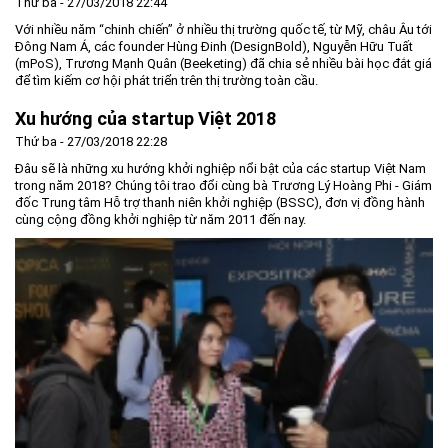
Thứ ba - 27/03/2018 22:44
Với nhiều năm “chinh chiến” ở nhiều thị trường quốc tế, từ Mỹ, châu Âu tới
Đông Nam Á, các founder Hùng Đinh (DesignBold), Nguyễn Hữu Tuất
(mPoS), Trương Mạnh Quân (Beeketing) đã chia sẻ nhiều bài học đắt giá
để tìm kiếm cơ hội phát triển trên thị trường toàn cầu.
Xu hướng của startup Việt 2018
Thứ ba - 27/03/2018 22:28
Đâu sẽ là những xu hướng khởi nghiệp nổi bật của các startup Việt Nam
trong năm 2018? Chúng tôi trao đổi cùng bà Trương Lý Hoàng Phi - Giám
đốc Trung tâm Hỗ trợ thanh niên khởi nghiệp (BSSC), đơn vị đồng hành
cùng cộng đồng khởi nghiệp từ năm 2011 đến nay.