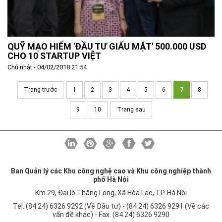
QUỸ MẠO HIỂM 'ĐẦU TƯ GIẤU MẶT' 500.000 USD
CHO 10 STARTUP VIỆT
Chủ nhật - 04/02/2018 21:54
Trang trước
1
2
3
4
5
6
7
8
9
10
Trang sau
Ban Quản lý các Khu công nghệ cao và Khu công nghiệp thành
phố Hà Nội
Km 29, Đại lộ Thăng Long, Xã Hòa Lạc, TP. Hà Nội
Tel. (84 24) 6326 9292 (Về Đầu tư) - (84 24) 6326 9291 (Về các
vấn đề khác) - Fax. (84 24) 6326 9290