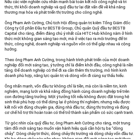
Nếu các viện nghiên cứu nhấn mạnh bài toán kết nối công nghệ và tri
thức, thì khối doanh nghiệp và quỹ đầu tư lại đặt vấn đề về khả năng
thương mại hóa và phát triển thị trường cho công nghệ.
Ông Phạm Anh Cường, Chủ tịch Hội đồng quản trị kiêm Tổng Giám đốc
Công ty Cổ phần Đầu tư BESTB Group, Chủ quản Quỹ đầu tư BESTB
Capital cho rằng, điểm đáng chú ý nhất của HITC Hub không nằm ở hình
thức một không gian sáng tạo mới, mà ở việc tạo ra môi trường để tri
thức, công nghệ, doanh nghiệp và nguồn vốn có thể gặp nhau và cộng
hưởng.
Theo ông Phạm Anh Cường, trong hành trình phát triển của một doanh
nghiệp đổi mới sáng tạo, ý tưởng chỉ là điểm khởi đầu, công nghệ là nền
tảng. Để doanh nghiệp có thể đi xa cần thêm thị trường, mô hình kinh
doanh phù hợp, năng lực quản trị và dòng vốn đi cùng sự thấu hiểu.
Ông nhấn mạnh, vốn đầu tư không chỉ là tiền, mà còn là niềm tin, kinh
nghiệm, mạng lưới và khả năng đồng hành cùng doanh nghiệp trẻ trên
con đường tăng trưởng. Một ý tưởng tốt nếu không được đặt trong hệ
sinh thái phù hợp có thể dừng lại ở phòng thí nghiệm; nhưng nếu được
kết nối với đúng chuyên gia, đúng nhà đầu tư, đúng thị trường và đúng
cơ chế hỗ trợ thì hoàn toàn có thể trở thành sản phẩm có sức cạnh tranh.
Từ góc nhìn của quỹ đầu tư, ông Phạm Anh Cường cho rằng, một trung
tâm đổi mới sáng tạo muốn vận hành hiệu quả cần hội tụ ba “dòng
chảy”: Dòng chảy tri thức, dòng chảy thị trường và dòng chảy vốn đầu tư.
Khi ba dòng chảy này gặp nhau, không gian đổi mới sáng tạo mới thực