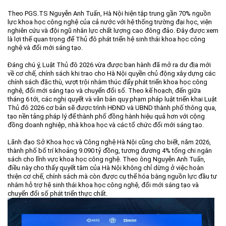
Theo PGS.TS Nguyễn Anh Tuấn, Hà Nội hiện tập trung gần 70% nguồn
lực khoa học công nghệ của cả nước với hệ thống trường đại học, viện
nghiên cứu và đội ngũ nhân lực chất lượng cao đông đảo. Đây được xem
là lợi thế quan trọng để Thủ đô phát triển hệ sinh thái khoa học công
nghệ và đổi mới sáng tạo.
Đáng chú ý, Luật Thủ đô 2026 vừa được ban hành đã mở ra dư địa mới
về cơ chế, chính sách khi trao cho Hà Nội quyền chủ động xây dựng các
chính sách đặc thù, vượt trội nhằm thúc đẩy phát triển khoa học công
nghệ, đổi mới sáng tạo và chuyển đổi số. Theo kế hoạch, đến giữa
tháng 6 tới, các nghị quyết và văn bản quy phạm pháp luật triển khai Luật
Thủ đô 2026 cơ bản sẽ được trình HĐND và UBND thành phố thông qua,
tạo nền tảng pháp lý để thành phố đồng hành hiệu quả hơn với cộng
đồng doanh nghiệp, nhà khoa học và các tổ chức đổi mới sáng tạo.
Lãnh đạo Sở Khoa học và Công nghệ Hà Nội cũng cho biết, năm 2026,
thành phố bố trí khoảng 9.090 tỷ đồng, tương đương 4% tổng chi ngân
sách cho lĩnh vực khoa học công nghệ. Theo ông Nguyễn Anh Tuấn,
điều này cho thấy quyết tâm của Hà Nội không chỉ dừng ở việc hoàn
thiện cơ chế, chính sách mà còn được cụ thể hóa bằng nguồn lực đầu tư
nhằm hỗ trợ hệ sinh thái khoa học công nghệ, đổi mới sáng tạo và
chuyển đổi số phát triển thực chất.