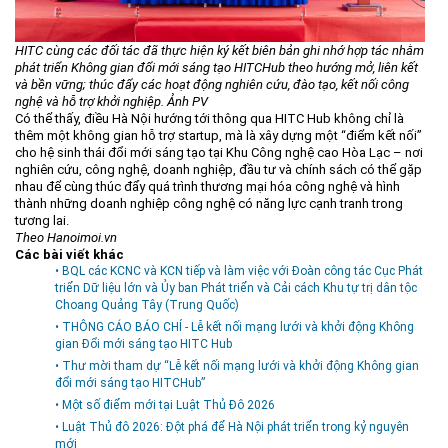
HITC cùng các đối tác đã thực hiện ký kết biên bản ghi nhớ hợp tác nhằm
phát triển Không gian đổi mới sáng tạo HITCHub theo hướng mở, liên kết
và bền vững; thúc đẩy các hoạt động nghiên cứu, đào tạo, kết nối công
nghệ và hỗ trợ khởi nghiệp. Ảnh PV
Có thể thấy, điều Hà Nội hướng tới thông qua HITC Hub không chỉ là
thêm một không gian hỗ trợ startup, mà là xây dựng một “điểm kết nối”
cho hệ sinh thái đổi mới sáng tạo tại Khu Công nghệ cao Hòa Lạc – nơi
nghiên cứu, công nghệ, doanh nghiệp, đầu tư và chính sách có thể gặp
nhau để cùng thúc đẩy quá trình thương mại hóa công nghệ và hình
thành những doanh nghiệp công nghệ có năng lực cạnh tranh trong
tương lai.
Theo Hanoimoi.vn
Các bài viết khác
• BQL các KCNC và KCN tiếp và làm việc với Đoàn công tác Cục Phát
triển Dữ liệu lớn và Ủy ban Phát triển và Cải cách Khu tự trị dân tộc
Choang Quảng Tây (Trung Quốc)
• THÔNG CÁO BÁO CHÍ - Lễ kết nối mạng lưới và khởi động Không
gian Đổi mới sáng tạo HITC Hub
• Thư mời tham dự “Lễ kết nối mạng lưới và khởi động Không gian
đổi mới sáng tạo HITCHub”
• Một số điểm mới tại Luật Thủ Đô 2026
• Luật Thủ đô 2026: Đột phá để Hà Nội phát triển trong kỷ nguyên
mới