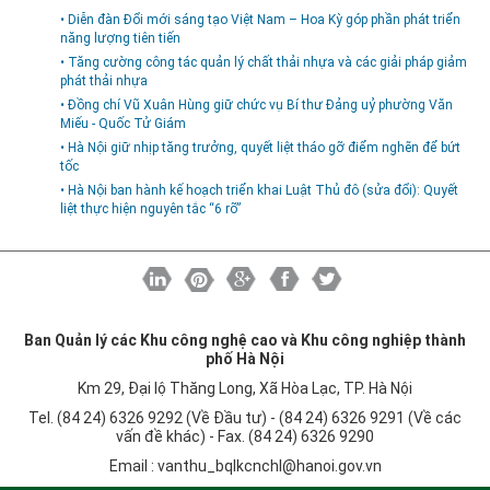
• Diễn đàn Đổi mới sáng tạo Việt Nam – Hoa Kỳ góp phần phát triển
năng lượng tiên tiến
• Tăng cường công tác quản lý chất thải nhựa và các giải pháp giảm
phát thải nhựa
• Đồng chí Vũ Xuân Hùng giữ chức vụ Bí thư Đảng uỷ phường Văn
Miếu - Quốc Tử Giám
• Hà Nội giữ nhịp tăng trưởng, quyết liệt tháo gỡ điểm nghẽn để bứt
tốc
• Hà Nội ban hành kế hoạch triển khai Luật Thủ đô (sửa đổi): Quyết
liệt thực hiện nguyên tắc “6 rõ”
Ban Quản lý các Khu công nghệ cao và Khu công nghiệp thành
phố Hà Nội
Km 29, Đại lộ Thăng Long, Xã Hòa Lạc, TP. Hà Nội
Tel. (84 24) 6326 9292 (Về Đầu tư) - (84 24) 6326 9291 (Về các
vấn đề khác) - Fax. (84 24) 6326 9290
Email :
vanthu_bqlkcnchl@hanoi.gov.vn