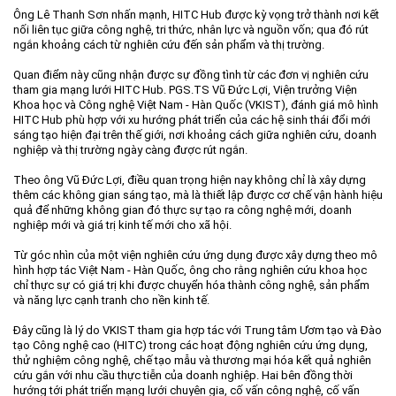
Ông Lê Thanh Sơn nhấn mạnh, HITC Hub được kỳ vọng trở thành nơi kết
nối liên tục giữa công nghệ, tri thức, nhân lực và nguồn vốn; qua đó rút
ngắn khoảng cách từ nghiên cứu đến sản phẩm và thị trường.
Quan điểm này cũng nhận được sự đồng tình từ các đơn vị nghiên cứu
tham gia mạng lưới HITC Hub. PGS.TS Vũ Đức Lợi, Viện trưởng Viện
Khoa học và Công nghệ Việt Nam - Hàn Quốc (VKIST), đánh giá mô hình
HITC Hub phù hợp với xu hướng phát triển của các hệ sinh thái đổi mới
sáng tạo hiện đại trên thế giới, nơi khoảng cách giữa nghiên cứu, doanh
nghiệp và thị trường ngày càng được rút ngắn.
Theo ông Vũ Đức Lợi, điều quan trọng hiện nay không chỉ là xây dựng
thêm các không gian sáng tạo, mà là thiết lập được cơ chế vận hành hiệu
quả để những không gian đó thực sự tạo ra công nghệ mới, doanh
nghiệp mới và giá trị kinh tế mới cho xã hội.
Từ góc nhìn của một viện nghiên cứu ứng dụng được xây dựng theo mô
hình hợp tác Việt Nam - Hàn Quốc, ông cho rằng nghiên cứu khoa học
chỉ thực sự có giá trị khi được chuyển hóa thành công nghệ, sản phẩm
và năng lực cạnh tranh cho nền kinh tế.
Đây cũng là lý do VKIST tham gia hợp tác với Trung tâm Ươm tạo và Đào
tạo Công nghệ cao (HITC) trong các hoạt động nghiên cứu ứng dụng,
thử nghiệm công nghệ, chế tạo mẫu và thương mại hóa kết quả nghiên
cứu gắn với nhu cầu thực tiễn của doanh nghiệp. Hai bên đồng thời
hướng tới phát triển mạng lưới chuyên gia, cố vấn công nghệ, cố vấn