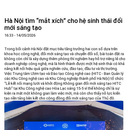
Trang Chủ
Giới thiệu
▼
Hà Nội tìm “mắt xích” cho hệ sinh thái đổi
Tin tức - sự kiện
Lịch sử hình thành và phát triển
▼
mới sáng tạo
Quy hoạch
Tầm nhìn - Sứ mệnh
Ban Quản lý Khu
▼
16:33 - 14/05/2026
Ưu thế
Lãnh đạo Ban Quản lý
Chính sách mới
Quy hoạch tổng thể
▼
Trong bối cảnh Hà Nội đặt mục tiêu tăng trưởng hai con số dựa trên
Nhà đầu tư
Cơ cấu tổ chức
Doanh nghiệp
Quy hoạch khu chức năng
Vị trí
khoa học công nghệ, đổi mới sáng tạo và chuyển đổi số, bài toán đặt ra
không còn chỉ là xây dựng thêm phòng thí nghiệm hay hỗ trợ riêng lẻ cho
Hướng dẫn đầu tư
Chức năng, nhiệm vụ
Hợp tác quốc tế
Cơ sở hạ tầng
▼
doanh nghiệp công nghệ, mà là hình thành được một hệ sinh thái có khả
năng kết nối hiệu quả giữa nghiên cứu, đào tạo, đầu tư và thị trường.
Văn bản pháp luật
Đào tạo và Nghiên cứu
Cơ chế ưu đãi đầu tư
Trình tự, thủ tục đầu tư
▼
Việc Trung tâm Ươm tạo và Đào tạo Công nghệ cao (HITC - Ban Quản lý
các Khu Công nghệ cao và Khu Công nghiệp thành phố Hà Nội) tổ chức
Thông báo
Cách mạng công nghiệp lần thứ 4
Cơ chế Một cửa
Tiêu chí đầu tư
Các thủ tục hành chính
▼
“Lễ kết nối mạng lưới và khởi động Không gian đổi mới sáng tạo HITC
Hub” tại Khu Công nghệ cao Hòa Lạc sáng 15-5 vì thế không chỉ là sự
Dữ liệu mở
Nguồn nhân lực
Lĩnh vực đầu tư
Doanh nghiệp
Thông báo chung
kiện ra mắt một không gian làm việc mới, mà còn cho thấy nỗ lực kiến
tạo nền tảng liên kết cho cộng đồng đổi mới sáng tạo của Thủ đô.
FAQs
Quản lý và vận hành dự án đầu tư
Đất đai
Tuyển dụng
Liên hệ - Liên kết
Đầu tư
Công khai ngân sách
▼
Khu CNC Hòa Lạc
Liên kết
Lao động
Liên hệ