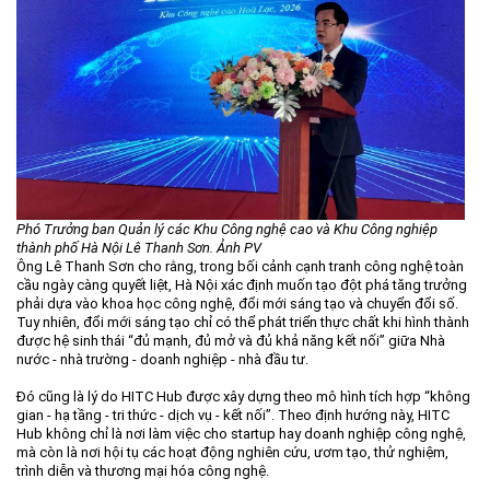
Phó Trưởng ban Quản lý các Khu Công nghệ cao và Khu Công nghiệp
thành phố Hà Nội Lê Thanh Sơn. Ảnh PV
Ông Lê Thanh Sơn cho rằng, trong bối cảnh cạnh tranh công nghệ toàn
cầu ngày càng quyết liệt, Hà Nội xác định muốn tạo đột phá tăng trưởng
phải dựa vào khoa học công nghệ, đổi mới sáng tạo và chuyển đổi số.
Tuy nhiên, đổi mới sáng tạo chỉ có thể phát triển thực chất khi hình thành
được hệ sinh thái “đủ mạnh, đủ mở và đủ khả năng kết nối” giữa Nhà
nước - nhà trường - doanh nghiệp - nhà đầu tư.
Đó cũng là lý do HITC Hub được xây dựng theo mô hình tích hợp “không
gian - hạ tầng - tri thức - dịch vụ - kết nối”. Theo định hướng này, HITC
Hub không chỉ là nơi làm việc cho startup hay doanh nghiệp công nghệ,
mà còn là nơi hội tụ các hoạt động nghiên cứu, ươm tạo, thử nghiệm,
trình diễn và thương mại hóa công nghệ.