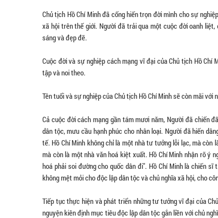
Chủ tịch Hồ Chí Minh đã cống hiến trọn đời mình cho sự nghiệp
xã hội trên thế giới. Người đã trải qua một cuộc đời oanh liệ
sáng và đẹp đẽ.
Cuộc đời và sự nghiệp cách mạng vĩ đại của Chủ tịch Hồ Chí M
tập và noi theo.
Tên tuổi và sự nghiệp của Chủ tịch Hồ Chí Minh sẽ còn mãi với 
Cả cuộc đời cách mạng gần tám mươi năm, Người đã chiến đấ
dân tộc, mưu cầu hạnh phúc cho nhân loại. Người đã hiến dân
tế. Hồ Chí Minh không chỉ là một nhà tư tưởng lỗi lạc, mà còn là
mà còn là một nhà văn hoá kiệt xuất. Hồ Chí Minh nhận rõ ý ngh
hoá phải soi đường cho quốc dân đi". Hồ Chí Minh là chiến sĩ
không mệt mỏi cho độc lập dân tộc và chủ nghĩa xã hội, cho công
Tiếp tục thực hiện và phát triển những tư tưởng vĩ đại của C
nguyện kiên định mục tiêu độc lập dân tộc gắn liền với chủ ng