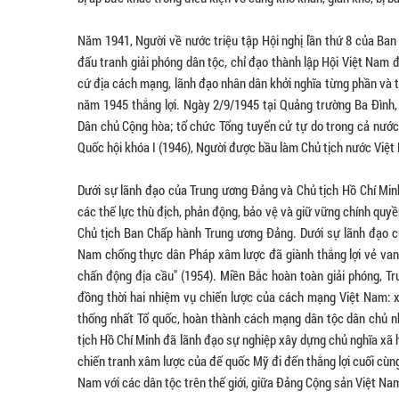
Năm 1941, Người về nước triệu tập Hội nghị lần thứ 8 của Ba
đấu tranh giải phóng dân tộc, chỉ đạo thành lập Hội Việt Nam 
cứ địa cách mạng, lãnh đạo nhân dân khởi nghĩa từng phần và 
năm 1945 thắng lợi. Ngày 2/9/1945 tại Quảng trường Ba Đình,
Dân chủ Cộng hòa; tổ chức Tổng tuyển cử tự do trong cả nước
Quốc hội khóa I (1946), Người được bầu làm Chủ tịch nước Việ
Dưới sự lãnh đạo của Trung ương Đảng và Chủ tịch Hồ Chí Min
các thế lực thù địch, phản động, bảo vệ và giữ vững chính quyề
Chủ tịch Ban Chấp hành Trung ương Đảng. Dưới sự lãnh đạo c
Nam chống thực dân Pháp xâm lược đã giành thắng lợi vẻ vang,
chấn động địa cầu" (1954). Miền Bắc hoàn toàn giải phóng, Tr
đồng thời hai nhiệm vụ chiến lược của cách mạng Việt Nam: x
thống nhất Tổ quốc, hoàn thành cách mạng dân tộc dân chủ n
tịch Hồ Chí Minh đã lãnh đạo sự nghiệp xây dựng chủ nghĩa xã
chiến tranh xâm lược của đế quốc Mỹ đi đến thắng lợi cuối cùn
Nam với các dân tộc trên thế giới, giữa Đảng Cộng sản Việt Na