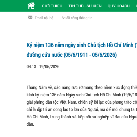
GIỚI THIỆU
TIN TỨC - SỰ KIỆN
QUY HOẠCH
Email nội bộ
Sơ đồ cổng thông tin
Kỷ niệm 136 năm ngày sinh Chủ tịch Hồ Chí Minh (
đường cứu nước (05/6/1911 - 05/6/2026)
04:13 - 19/05/2026
Tháng Năm về, sắc nắng rực rỡ mang theo niềm xúc động thiêng
kính kỷ niệm 136 năm Ngày sinh Chủ tịch Hồ Chí Minh (19/5/189
giải phóng dân tộc Việt Nam, chiến sỹ lỗi lạc của phong trào 
chỉ là dịp tri ân công lao to lớn của Người, mà để mỗi chúng ta
Hồ Chí Minh, trung thành và tiếp nối sự nghiệp vĩ đại của Ng
dân.