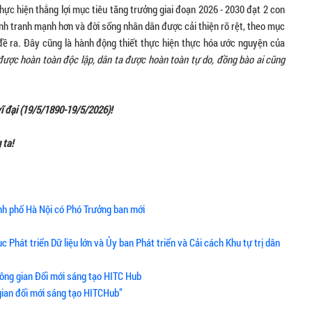
hực hiện thắng lợi mục tiêu tăng trưởng giai đoạn 2026 - 2030 đạt 2 con
 cạnh tranh mạnh hơn và đời sống nhân dân được cải thiện rõ rệt, theo mục
 đề ra. Đây cũng là hành động thiết thực hiện thực hóa ước nguyện của
được hoàn toàn độc lập, dân ta được hoàn toàn tự do, đồng bào ai cũng
ĩ đại (19/5/1890-19/5/2026)!
 ta!
nh phố Hà Nội có Phó Trưởng ban mới
Phát triển Dữ liệu lớn và Ủy ban Phát triển và Cải cách Khu tự trị dân
ông gian Đổi mới sáng tạo HITC Hub
gian đổi mới sáng tạo HITCHub”