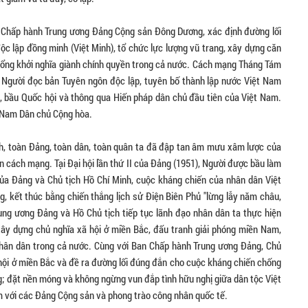
n Chấp hành Trung ương Đảng Cộng sản Đông Dương, xác định đường lối
độc lập đồng minh (Việt Minh), tổ chức lực lượng vũ trang, xây dựng căn
tổng khởi nghĩa giành chính quyền trong cả nước. Cách mạng Tháng Tám
 Người đọc bản Tuyên ngôn độc lập, tuyên bố thành lập nước Việt Nam
, bầu Quốc hội và thông qua Hiến pháp dân chủ đầu tiên của Việt Nam.
t Nam Dân chủ Cộng hòa.
h, toàn Đảng, toàn dân, toàn quân ta đã đập tan âm mưu xâm lược của
n cách mạng. Tại Đại hội lần thứ II của Đảng (1951), Người được bầu làm
ủa Đảng và Chủ tịch Hồ Chí Minh, cuộc kháng chiến của nhân dân Việt
 kết thúc bằng chiến thắng lịch sử Điện Biên Phủ "lừng lẫy năm châu,
ung ương Đảng và Hồ Chủ tịch tiếp tục lãnh đạo nhân dân ta thực hiện
ây dựng chủ nghĩa xã hội ở miền Bắc, đấu tranh giải phóng miền Nam,
hân dân trong cả nước. Cùng với Ban Chấp hành Trung ương Đảng, Chủ
 hội ở miền Bắc và đề ra đường lối đúng đắn cho cuộc kháng chiến chống
g; đặt nền móng và không ngừng vun đắp tình hữu nghị giữa dân tộc Việt
m với các Đảng Cộng sản và phong trào công nhân quốc tế.