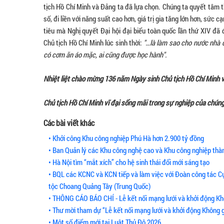
tịch Hồ Chí Minh và Đảng ta đã lựa chọn. Chúng ta quyết tâm t
số, đi liền với năng suất cao hơn, giá trị gia tăng lớn hơn, sức
tiêu mà Nghị quyết Đại hội đại biểu toàn quốc lần thứ XIV đã
Chủ tịch Hồ Chí Minh lúc sinh thời:
"…là làm sao cho nước nhà 
có cơm ăn áo mặc, ai cũng được học hành".
Nhiệt liệt chào mừng 136 năm Ngày sinh Chủ tịch Hồ Chí Minh v
Chủ tịch Hồ Chí Minh vĩ đại sống mãi trong sự nghiệp của chúng
Các bài viết khác
• Khởi công Khu công nghiệp Phú Hà hơn 2.900 tỷ đồng
• Ban Quản lý các Khu công nghệ cao và Khu công nghiệp thà
• Hà Nội tìm “mắt xích” cho hệ sinh thái đổi mới sáng tạo
• BQL các KCNC và KCN tiếp và làm việc với Đoàn công tác Cục 
tộc Choang Quảng Tây (Trung Quốc)
• THÔNG CÁO BÁO CHÍ - Lễ kết nối mạng lưới và khởi động Kh
• Thư mời tham dự “Lễ kết nối mạng lưới và khởi động Không 
• Một số điểm mới tại Luật Thủ Đô 2026