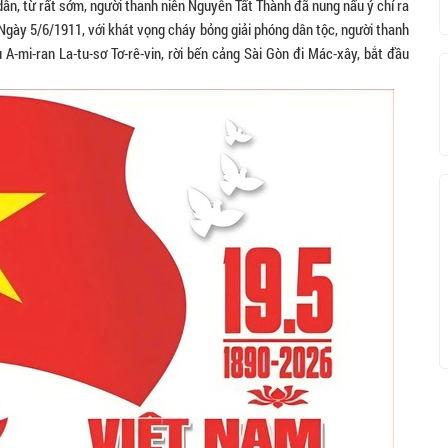
dân, từ rất sớm, người thanh niên Nguyễn Tất Thành đã nung nấu ý chí ra
Ngày 5/6/1911, với khát vọng cháy bỏng giải phóng dân tộc, người thanh
A-mi-ran La-tu-sơ Tơ-rê-vin, rời bến cảng Sài Gòn đi Mác-xây, bắt đầu