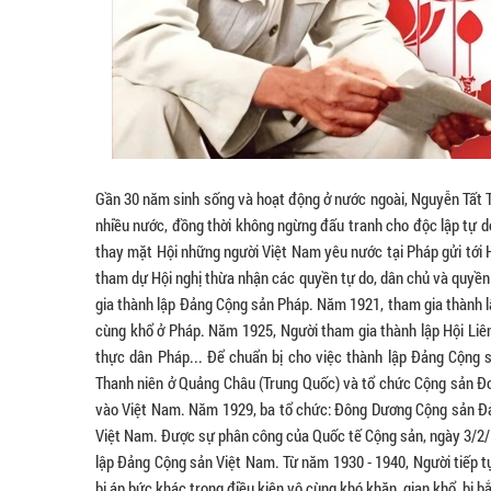
Gần 30 năm sinh sống và hoạt động ở nước ngoài, Nguyễn Tất 
nhiều nước, đồng thời không ngừng đấu tranh cho độc lập tự d
thay mặt Hội những người Việt Nam yêu nước tại Pháp gửi tới
tham dự Hội nghị thừa nhận các quyền tự do, dân chủ và quyền
gia thành lập Đảng Cộng sản Pháp. Năm 1921, tham gia thành l
cùng khổ ở Pháp. Năm 1925, Người tham gia thành lập Hội Liên
thực dân Pháp... Để chuẩn bị cho việc thành lập Đảng Cộng 
Thanh niên ở Quảng Châu (Trung Quốc) và tổ chức Cộng sản Đoà
vào Việt Nam. Năm 1929, ba tổ chức: Đông Dương Cộng sản Đả
Việt Nam. Được sự phân công của Quốc tế Cộng sản, ngày 3/2/1
lập Đảng Cộng sản Việt Nam. Từ năm 1930 - 1940, Người tiếp t
bị áp bức khác trong điều kiện vô cùng khó khăn, gian khổ, bị bắ