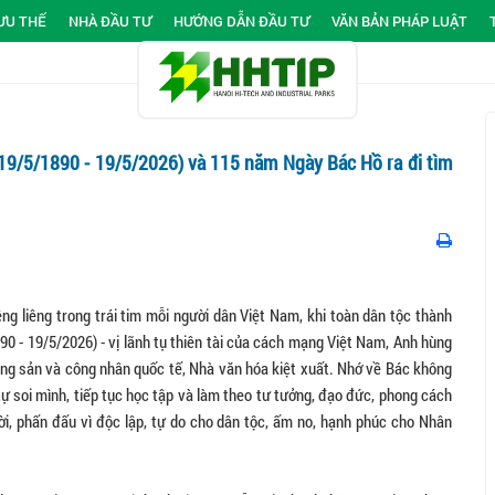
ƯU THẾ
NHÀ ĐẦU TƯ
HƯỚNG DẪN ĐẦU TƯ
VĂN BẢN PHÁP LUẬT
19/5/1890 - 19/5/2026) và 115 năm Ngày Bác Hồ ra đi tìm
 liêng trong trái tim mỗi người dân Việt Nam, khi toàn dân tộc thành
0 - 19/5/2026) - vị lãnh tụ thiên tài của cách mạng Việt Nam, Anh hùng
cộng sản và công nhân quốc tế, Nhà văn hóa kiệt xuất. Nhớ về Bác không
 tự soi mình, tiếp tục học tập và làm theo tư tưởng, đạo đức, phong cách
ười, phấn đấu vì độc lập, tự do cho dân tộc, ấm no, hạnh phúc cho Nhân