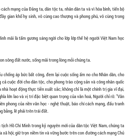
 cách mạng của Đảng ta, dân tộc ta, nhân dân ta và vì hòa bình, tiến bộ
t, đầy gian khổ hy sinh, vô cùng cao thượng và phong phú, vô cùng trong
inh mãi là tấm gương sáng ngời cho lớp lớp thế hệ người Việt Nam học
non sông đất nước, sống mãi trong lòng mỗi chúng ta.
u chống áp bức bất công, đem lại cuộc sống ấm no cho Nhân dân, cho
g cả cuộc đời cho dân tộc, cho phong trào cộng sản và công nhân quốc
 nhà hoạt động thực tiễn xuất sắc; không chỉ là một chính trị gia vĩ đại,
ĩa lớn lao và vị trí đặc biệt quan trọng của văn hoá, Người chỉ rõ: "Văn
 tiên phong của nền văn học - nghệ thuật, báo chí cách mạng, đấu tranh
 bằng, lẽ phải trên trái đất.
hủ tịch Hồ Chí Minh trong kỷ nguyên mới của dân tộc Việt Nam, chúng ta
hĩa xã hội; giữ trọn niềm tin và vững bước trên con đường cách mạng Chủ