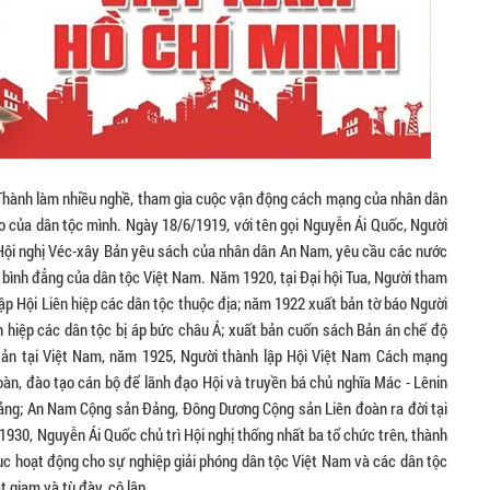
Thành làm nhiều nghề, tham gia cuộc vận động cách mạng của nhân dân
o của dân tộc mình. Ngày 18/6/1919, với tên gọi Nguyễn Ái Quốc, Người
 Hội nghị Véc-xây Bản yêu sách của nhân dân An Nam, yêu cầu các nước
 bình đẳng của dân tộc Việt Nam. Năm 1920, tại Đại hội Tua, Người tham
ập Hội Liên hiệp các dân tộc thuộc địa; năm 1922 xuất bản tờ báo Người
 hiệp các dân tộc bị áp bức châu Á; xuất bản cuốn sách Bản án chế độ
sản tại Việt Nam, năm 1925, Người thành lập Hội Việt Nam Cách mạng
n, đào tạo cán bộ để lãnh đạo Hội và truyền bá chủ nghĩa Mác - Lênin
ng; An Nam Cộng sản Đảng, Đông Dương Cộng sản Liên đoàn ra đời tại
930, Nguyễn Ái Quốc chủ trì Hội nghị thống nhất ba tổ chức trên, thành
ục hoạt động cho sự nghiệp giải phóng dân tộc Việt Nam và các dân tộc
t giam và tù đày, cô lập.