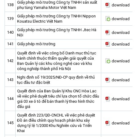
Giấy phép môi trường Công ty TNHH sản xuất
138
download
phụ tùng Yamaha Motor Việt Nam
Giấy phép môi trường Công ty TNHH Nippon
139
download
Kouatsu Electric Việt Nam
Giấy phép môi trường Công ty TNHH Jtec Hà
140
download
Nội
141
Giấy phép môi trường
download
Quyết định về việc công bố Danh mục thủ tục
hành chính thuộc thẩm quyền giải quyết của
142
download
Ban Quản lý các khu công nghệ cao và khu
công nghiệp thành phố Hà Nội
Nghị định số 19/2025/NĐ-CP quy định về thủ
143
download
tục đầu tư đặc biệt
Quyết định của Ban Quản lý Khu CNC Hòa Lạc
về việc phê duyệt tiêu chí lựa chọn tổ chức đấu
144
download
giá 03 xe ô tô để bán thanh lý theo hình thức
đấu giá
Quyết định 223/QĐ-CNCHL về việc phê duyệt
Đồ án điều chỉnh quy hoạch phân khu xây
145
download
dựng tỷ lệ 1/2000 Khu Nghiên cứu và Triển
Khai