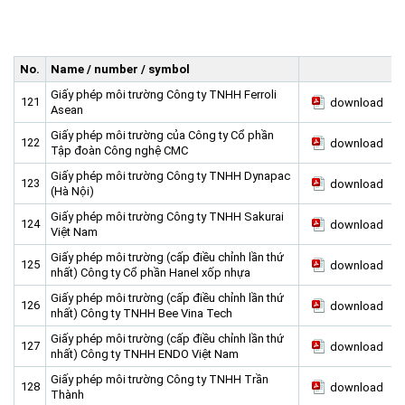
Home
About us
▼
No.
Name / number / symbol
News and Events
Vision and mission
▼
Giấy phép môi trường Công ty TNHH Ferroli
121
download
Zoning
Development History
HHTP Management Board
▼
Asean
Giấy phép môi trường của Công ty Cổ phần
Why's HHTP?
Organization Structure
New policies
Master plan
▼
122
download
Tập đoàn Công nghệ CMC
Investment Guide
Investors
Functional area planning
Location
▼
Giấy phép môi trường Công ty TNHH Dynapac
123
download
(Hà Nội)
Legal Documents
Training and Research
Infrastructure
Investment procedures
▼
Giấy phép môi trường Công ty TNHH Sakurai
Notification - Recruitment
International cooperation
Investment incentives
Investment criteria
Administrative Procedures
▼
124
download
Việt Nam
FAQs
4th Industrial Revolution
One-stop mechanism
Investment sector
Environment
Notification
Giấy phép môi trường (cấp điều chỉnh lần thứ
125
download
nhất) Công ty Cổ phần Hanel xốp nhựa
Contact
Human Resources
Management and operation
Investment
Recruitment
▼
Giấy phép môi trường (cấp điều chỉnh lần thứ
126
download
Land
Contact
nhất) Công ty TNHH Bee Vina Tech
Giấy phép môi trường (cấp điều chỉnh lần thứ
Hoa Lac Hi-Tech Park
Weblinks
127
download
nhất) Công ty TNHH ENDO Việt Nam
Labor
Giấy phép môi trường Công ty TNHH Trần
128
download
Thành
Entrepreneur