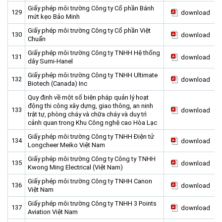
Giấy phép môi trường Công ty Cổ phần Bánh
Planning and Construction
129
download
mứt kẹo Bảo Minh
Investment Incentives
Giấy phép môi trường Công ty Cổ phần Việt
130
download
Chuẩn
Others
Giấy phép môi trường Công ty TNHH Hệ thống
131
download
dây Sumi-Hanel
Giấy phép môi trường Công ty TNHH Ultimate
132
download
Biotech (Canada) Inc
Quy định về một số biện pháp quản lý hoạt
động thi công xây dựng, giao thông, an ninh
133
download
trật tự, phòng cháy và chữa cháy và duy trì
cảnh quan trong Khu Công nghệ cao Hòa Lạc
Giấy phép môi trường Công ty TNHH Điện tử
134
download
Longcheer Meiko Việt Nam
Giấy phép môi trường Công ty Công ty TNHH
135
download
Kwong Ming Electrical (Việt Nam)
Giấy phép môi trường Công ty TNHH Canon
136
download
Việt Nam
Giấy phép môi trường Công ty TNHH 3 Points
137
download
Aviation Việt Nam