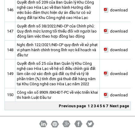
Quyết định số 209 của Ban Quản lý Khu Công
nghệ cao Hòa Lạc về Ban hành Hướng dẫn
146
download
việc bảo đảm thực hiện dự án đầu tư có sử
dụng đất tại Khu Công nghệ cao Hòa Lạc
Quyết định số 38/2022/NĐ-CP của Chính phủ:
147
Quy định mức lương tối thiểu đối với người lao
download
động làm việc theo hợp đồng lao động
Nghị định 122/2021/NĐ-CP quy định về xử phạt
148
vi phạm hành chính trong lĩnh vực kế hoạch và
download
đầu tư
Quyết định số 25 của Ban Quản lý Khu Công
nghệ cao Hòa Lạc về hệ số điều chỉnh giá đất
149
làm căn cứ xác định giá đất cụ thể và tỷ lệ
download
phần trăm (%) tính đơn giá thuê đất hàng năm
tại Khu Công nghệ cao Hòa Lạc năm 2022
Công văn số 8909 /BKHĐT-PC về việc triển khai
150
download
thi hành Luật Đầu tư
Previous page
1
2
3
4
5
6
7
Next page