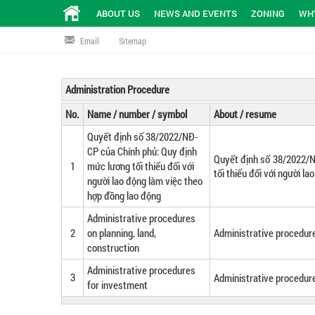
ABOUT US
NEWS AND EVENTS
ZONING
WHY
Email
Sitemap
Administration Procedure
No.
Name / number / symbol
About / resume
Quyết định số 38/2022/NĐ-
CP của Chính phủ: Quy định
Quyết định số 38/2022/N
1
mức lương tối thiểu đối với
tối thiểu đối với người l
người lao động làm việc theo
hợp đồng lao động
Administrative procedures
2
on planning, land,
Administrative procedure
construction
Administrative procedures
3
Administrative procedur
for investment