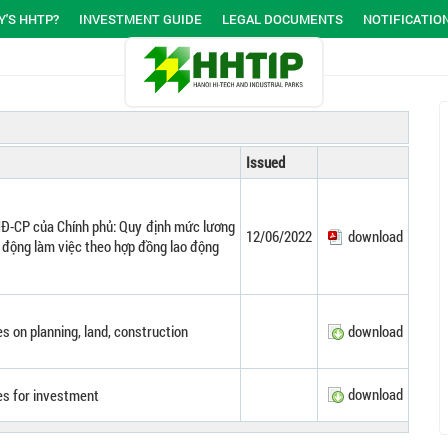
'S HHTP?
INVESTMENT GUIDE
LEGAL DOCUMENTS
NOTIFICATIO
Issued
Đ-CP của Chính phủ: Quy định mức lương
12/06/2022
download
ao động làm việc theo hợp đồng lao động
s on planning, land, construction
download
download
es for investment