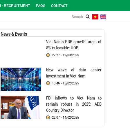
N - RECRUITMENT
FAQS
CONTACT
News & Events
Viet Nam's GDP growth target of
8% is feasible: UOB
22:27 - 12/03/2025
New wave of data center
investment in Viet Nam
10:46 - 15/02/2025
FDI inflows to Viet Nam to
remain robust in 2025: ADB
Country Director
22:07 - 14/02/2025