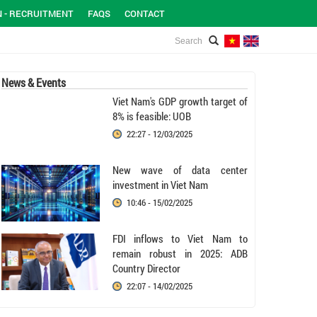
N - RECRUITMENT
FAQS
CONTACT
News & Events
Viet Nam's GDP growth target of
8% is feasible: UOB
22:27 - 12/03/2025
New wave of data center
investment in Viet Nam
10:46 - 15/02/2025
FDI inflows to Viet Nam to
remain robust in 2025: ADB
Country Director
22:07 - 14/02/2025