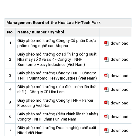
Home
About us
▼
Management Board of the Hoa Lac Hi-Tech Park
News and Events
Vision and mission
▼
No.
Name / number / symbol
Zoning
Development History
HHTP Management Board
▼
Giấy phép môi trường Công ty Cổ phần Dược
1
download
Why's HHTP?
phẩm công nghệ cao Abipha
Organization Structure
New policies
Master plan
▼
Giấy phép môi trường cơ sở “Nâng công suất
Investment Guide
Investors
Functional area planning
Location
▼
2
Nhà máy số 3 và số 4 - Công ty TNHH
download
Sumitomo Heavy Industries (Việt Nam)
Legal Documents
Training and Research
Infrastructure
Investment procedures
▼
Giấy phép môi trường Công ty TNHH Công ty
Notification - Recruitment
International cooperation
Investment incentives
Investment criteria
Administrative Procedures
▼
3
download
TNHH Sumitomo Heavy Industries (Việt Nam)
FAQs
4th Industrial Revolution
One-stop mechanism
Investment sector
Environment
Notification
Giấy phép môi trường (cấp điều chỉnh lần thứ
4
download
nhất) - Công ty CP Him Lam
Contact
Human Resources
Management and operation
Investment
Recruitment
▼
Giấy phép môi trường Công ty TNHH Parker
5
download
Land
Contact
Procesing Việt Nam
Hoa Lac Hi-Tech Park
Weblinks
Giấy phép môi trường (điều chỉnh lần thứ nhất)
6
download
Công ty TNHH Chun Fun Việt Nam
Labor
Giấy phép môi trường Doanh nghiệp chế xuất
7
download
Nitori Việt Nam
Entrepreneur