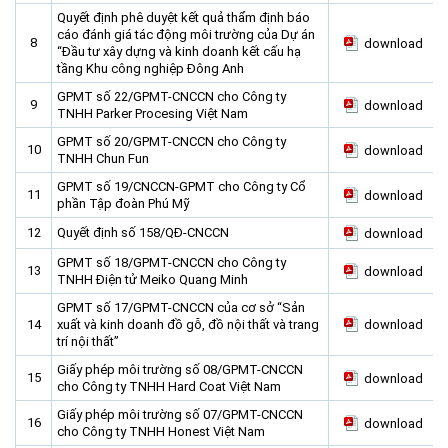
Quyết định phê duyệt kết quả thẩm định báo
Planning and Construction
cáo đánh giá tác động môi trường của Dự án
8
download
“Đầu tư xây dựng và kinh doanh kết cấu hạ
Investment Incentives
tầng Khu công nghiệp Đông Anh
Others
GPMT số 22/GPMT-CNCCN cho Công ty
9
download
TNHH Parker Procesing Việt Nam
GPMT số 20/GPMT-CNCCN cho Công ty
10
download
TNHH Chun Fun
GPMT số 19/CNCCN-GPMT cho Công ty Cổ
11
download
phần Tập đoàn Phú Mỹ
12
Quyết định số 158/QĐ-CNCCN
download
GPMT số 18/GPMT-CNCCN cho Công ty
13
download
TNHH Điện tử Meiko Quang Minh
GPMT số 17/GPMT-CNCCN của cơ sở “Sản
14
xuất và kinh doanh đồ gỗ, đồ nội thất và trang
download
trí nội thất”
Giấy phép môi trường số 08/GPMT-CNCCN
15
download
cho Công ty TNHH Hard Coat Việt Nam
Giấy phép môi trường số 07/GPMT-CNCCN
16
download
cho Công ty TNHH Honest Việt Nam