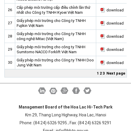
Cấp phép môi trường cấp điều chỉnh lần thứ
26
download
nhất cho Công ty TNHH Kyoei Việt Nam
Giấy phép môi trường cho Công ty TNHH
27
download
Fujikin Việt Nam
Giấy phép môi trường cho Công ty TNHH
28
download
công nghệ Mitac (Việt Nam)
Giấy phép môi trường cho công ty TNHH
29
download
Sumitomo NACCO Forklift Việt Nam
Giấy phép môi trường cho Công ty TNHH Doo
30
download
Jung Việt Nam
1
2
3
Next page
Management Board of the Hoa Lac Hi-Tech Park
Km 29, Thang Long Highway, Hoa Lac, Hanoi
Phone: (84 24) 6326 9295 ; Fax: (84 24) 6326 9291
Email :
info@hhtp.gov.vn