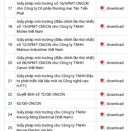
Giấy phép môi trường số 16/GPMT-CNCCN
17
cho Công ty Cổ phần thương mại Tân Tiến
download
Phát
Giấy phép môi trường (điều chỉnh lần thứ nhất)
18
số 15/GPMT-CNCCN cho Công ty TNHH
download
Molex Việt Nam
Giấy phép môi trường (điều chỉnh lần thứ nhất)
19
số 12/GPMT-CNCCN cho Công ty TNHH
download
Matsuo Industries Việt Nam
Giấy phép môi trường (điều chỉnh lần thứ nhất)
20
số 06/GPMT-CNCCN cho Công ty TNHH
download
Canon Việt Nam
Giấy phép môi trường cho Công ty TNHH Đầu
21
tư phát triển Vật liệu mới và Công nghệ cao
download
H.P.T)
22
Quyết định số 72/QĐ-CNCCN
download
23
62/QĐ-CNCCN
download
Giấy phép môi trường cho Công ty TNHH
24
download
Kwong Ming Electrical (Việt Nam)
Giấy phép môi trường cho Công ty TNHH
25
download
Nissei Electric Hà Nội