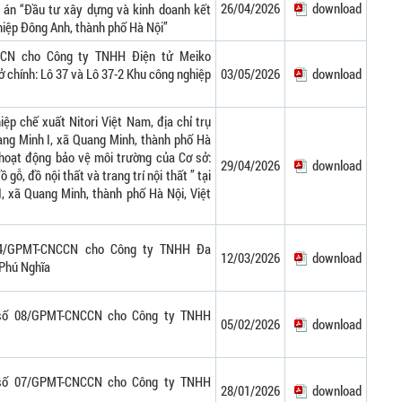
26/04/2026
download
 án “Đầu tư xây dựng và kinh doanh kết
hiệp Đông Anh, thành phố Hà Nội”
CN cho Công ty TNHH Điện tử Meiko
ở chính: Lô 37 và Lô 37-2 Khu công nghiệp
03/05/2026
download
ệp chế xuất Nitori Việt Nam, địa chỉ trụ
ang Minh I, xã Quang Minh, thành phố Hà
hoạt động bảo vệ môi trường của Cơ sở:
29/04/2026
download
gỗ, đồ nội thất và trang trí nội thất ” tại
, xã Quang Minh, thành phố Hà Nội, Việt
14/GPMT-CNCCN cho Công ty TNHH Đa
12/03/2026
download
 Phú Nghĩa
 số 08/GPMT-CNCCN cho Công ty TNHH
05/02/2026
download
 số 07/GPMT-CNCCN cho Công ty TNHH
28/01/2026
download