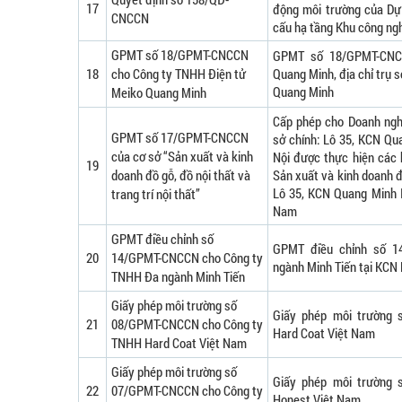
17
động môi trường của Dự
CNCCN
cấu hạ tầng Khu công ng
GPMT số 18/GPMT-CNCCN
GPMT số 18/GPMT-CNC
18
cho Công ty TNHH Điện tử
Quang Minh, địa chỉ trụ s
Quang Minh
Meiko Quang Minh
Cấp phép cho Doanh nghi
GPMT số 17/GPMT-CNCCN
sở chính: Lô 35, KCN Qu
của cơ sở “Sản xuất và kinh
Nội được thực hiện các 
19
doanh đồ gỗ, đồ nội thất và
Sản xuất và kinh doanh đồ 
Lô 35, KCN Quang Minh I
trang trí nội thất”
Nam
GPMT điều chỉnh số
GPMT điều chỉnh số 
20
14/GPMT-CNCCN cho Công ty
ngành Minh Tiến tại KCN
TNHH Đa ngành Minh Tiến
Giấy phép môi trường số
Giấy phép môi trường
21
08/GPMT-CNCCN cho Công ty
Hard Coat Việt Nam
TNHH Hard Coat Việt Nam
Giấy phép môi trường số
Giấy phép môi trường
22
07/GPMT-CNCCN cho Công ty
Honest Việt Nam