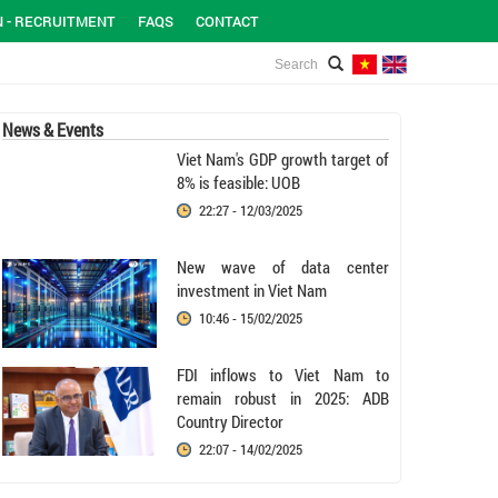
N - RECRUITMENT
FAQS
CONTACT
News & Events
Viet Nam's GDP growth target of
8% is feasible: UOB
22:27 - 12/03/2025
New wave of data center
investment in Viet Nam
10:46 - 15/02/2025
FDI inflows to Viet Nam to
remain robust in 2025: ADB
Country Director
22:07 - 14/02/2025