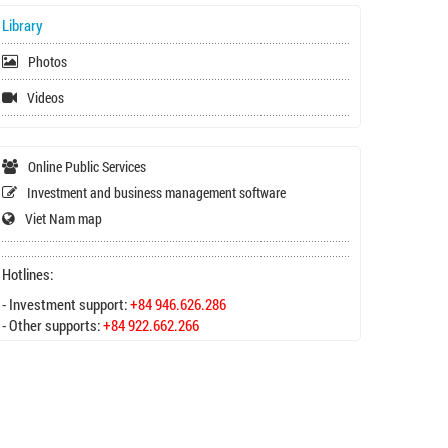
Library
Photos
Videos
Online Public Services
Investment and business management software
Viet Nam map
Hotlines:
- Investment support:
+84 946.626.286
- Other supports:
+84 922.662.266