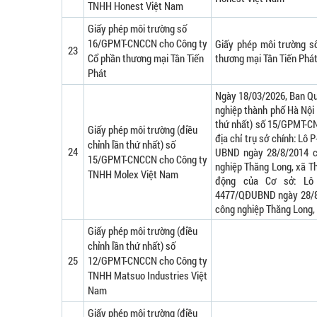
TNHH Honest Việt Nam
Giấy phép môi trường số
16/GPMT-CNCCN cho Công ty
Giấy phép môi trường 
23
Cổ phần thương mại Tân Tiến
thương mại Tân Tiến Phá
Phát
Ngày 18/03/2026, Ban Qu
nghiệp thành phố Hà Nội 
thứ nhất) số 15/GPMT-C
Giấy phép môi trường (điều
địa chỉ trụ sở chính: Lô 
chỉnh lần thứ nhất) số
24
UBND ngày 28/8/2014 c
15/GPMT-CNCCN cho Công ty
nghiệp Thăng Long, xã Th
TNHH Molex Việt Nam
động của Cơ sở: Lô 
4477/QĐUBND ngày 28/8/
công nghiệp Thăng Long, 
Giấy phép môi trường (điều
chỉnh lần thứ nhất) số
25
12/GPMT-CNCCN cho Công ty
TNHH Matsuo Industries Việt
Nam
Giấy phép môi trường (điều