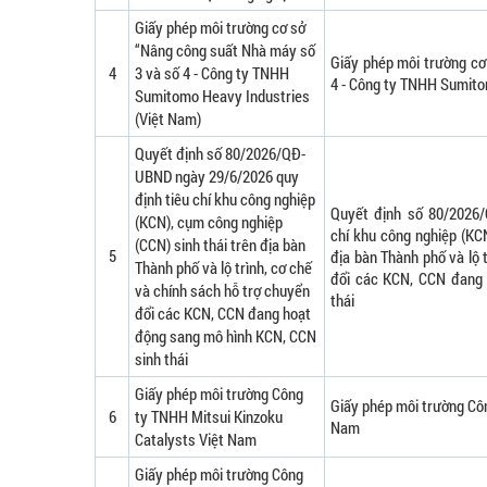
Giấy phép môi trường cơ sở
“Nâng công suất Nhà máy số
Giấy phép môi trường cơ
4
3 và số 4 - Công ty TNHH
4 - Công ty TNHH Sumito
Sumitomo Heavy Industries
(Việt Nam)
Quyết định số 80/2026/QĐ-
UBND ngày 29/6/2026 quy
định tiêu chí khu công nghiệp
Quyết định số 80/2026/
(KCN), cụm công nghiệp
chí khu công nghiệp (KC
(CCN) sinh thái trên địa bàn
5
địa bàn Thành phố và lộ 
Thành phố và lộ trình, cơ chế
đổi các KCN, CCN đang 
và chính sách hỗ trợ chuyển
thái
đổi các KCN, CCN đang hoạt
động sang mô hình KCN, CCN
sinh thái
Giấy phép môi trường Công
Giấy phép môi trường Cô
6
ty TNHH Mitsui Kinzoku
Nam
Catalysts Việt Nam
Giấy phép môi trường Công