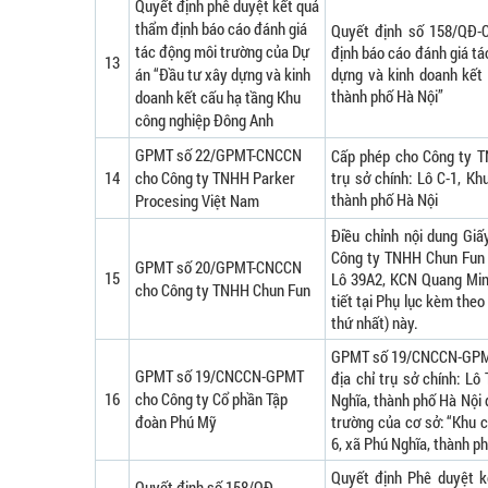
Quyết định phê duyệt kết quả
thẩm định báo cáo đánh giá
Quyết định số 158/QĐ-
tác động môi trường của Dự
định báo cáo đánh giá t
13
án “Đầu tư xây dựng và kinh
dựng và kinh doanh kết
thành phố Hà Nội”
doanh kết cấu hạ tầng Khu
công nghiệp Đông Anh
GPMT số 22/GPMT-CNCCN
Cấp phép cho Công ty T
14
cho Công ty TNHH Parker
trụ sở chính: Lô C-1, K
thành phố Hà Nội
Procesing Việt Nam
Điều chỉnh nội dung Gi
Công ty TNHH Chun Fun n
GPMT số 20/GPMT-CNCCN
15
Lô 39A2, KCN Quang Minh
cho Công ty TNHH Chun Fun
tiết tại Phụ lục kèm theo
thứ nhất) này.
GPMT số 19/CNCCN-GPMT 
GPMT số 19/CNCCN-GPMT
địa chỉ trụ sở chính: L
16
cho Công ty Cổ phần Tập
Nghĩa, thành phố Hà Nội
đoàn Phú Mỹ
trường của cơ sở: “Khu 
6, xã Phú Nghĩa, thành p
Quyết định Phê duyệt k
Quyết định số 158/QĐ-