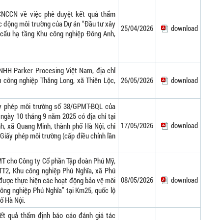
CNCCN về việc phê duyệt kết quả thẩm
ác động môi trường của Dự án “Đầu tư xây
25/04/2026
download
 cấu hạ tầng Khu công nghiệp Đông Anh,
NHH Parker Procesing Việt Nam, địa chỉ
hu công nghiệp Thăng Long, xã Thiên Lộc,
26/05/2026
download
ấy phép môi trường số 38/GPMT-BQL của
gày 10 tháng 9 năm 2025 có địa chỉ tại
17/05/2026
download
, xã Quang Minh, thành phố Hà Nội, chi
 Giấy phép môi trường (cấp điều chỉnh lần
cho Công ty Cổ phần Tập đoàn Phú Mỹ,
ô TT2, Khu công nghiệp Phú Nghĩa, xã Phú
08/05/2026
download
 được thực hiện các hoạt động bảo vệ môi
công nghiệp Phú Nghĩa” tại Km25, quốc lộ
hố Hà Nội.
ết quả thẩm định báo cáo đánh giá tác