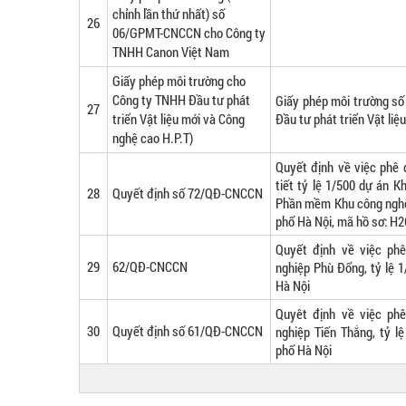
chỉnh lần thứ nhất) số
26
06/GPMT-CNCCN cho Công ty
TNHH Canon Việt Nam
Giấy phép môi trường cho
Công ty TNHH Đầu tư phát
Giấy phép môi trường s
27
triển Vật liệu mới và Công
Đầu tư phát triển Vật liệ
nghệ cao H.P.T)
Quyết định về việc phê 
tiết tỷ lệ 1/500 dự án 
28
Quyết định số 72/QĐ-CNCCN
Phần mềm Khu công nghệ 
phố Hà Nội, mã hồ sơ: H
Quyết định về việc ph
29
62/QĐ-CNCCN
nghiệp Phù Đổng, tỷ lệ 
Hà Nội
Quyêt định về việc ph
30
Quyết định số 61/QĐ-CNCCN
nghiệp Tiến Thắng, tỷ l
phố Hà Nội