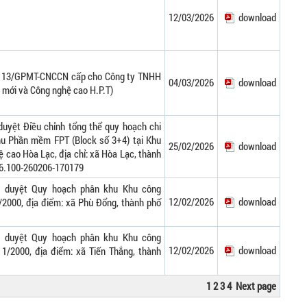
12/03/2026
download
ố 13/GPMT-CNCCN cấp cho Công ty TNHH
04/03/2026
download
u mới và Công nghệ cao H.P.T)
duyệt Điều chỉnh tổng thể quy hoạch chi
Khu Phần mềm FPT (Block số 3+4) tại Khu
25/02/2026
download
cao Hòa Lạc, địa chỉ: xã Hòa Lạc, thành
26.100-260206-170179
ê duyệt Quy hoạch phân khu Khu công
12/02/2026
download
1/2000, địa điểm: xã Phù Đổng, thành phố
ê duyệt Quy hoạch phân khu Khu công
12/02/2026
download
ệ 1/2000, địa điểm: xã Tiến Thắng, thành
1
2
3
4
Next page