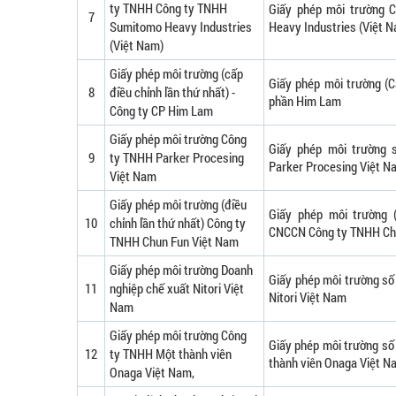
ty TNHH Công ty TNHH
Giấy phép môi trường
7
Sumitomo Heavy Industries
Heavy Industries (Việt 
(Việt Nam)
Giấy phép môi trường (cấp
Giấy phép môi trường (C
8
điều chỉnh lần thứ nhất) -
phần Him Lam
Công ty CP Him Lam
Giấy phép môi trường Công
Giấy phép môi trường
9
ty TNHH Parker Procesing
Parker Procesing Việt N
Việt Nam
Giấy phép môi trường (điều
Giấy phép môi trường (
10
chỉnh lần thứ nhất) Công ty
CNCCN Công ty TNHH Ch
TNHH Chun Fun Việt Nam
Giấy phép môi trường Doanh
Giấy phép môi trường s
11
nghiệp chế xuất Nitori Việt
Nitori Việt Nam
Nam
Giấy phép môi trường Công
Giấy phép môi trường s
12
ty TNHH Một thành viên
thành viên Onaga Việt N
Onaga Việt Nam,