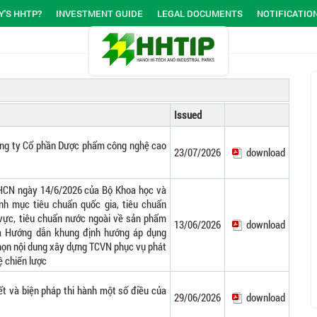
'S HHTP?
INVESTMENT GUIDE
LEGAL DOCUMENTS
NOTIFICATIO
Issued
ông ty Cổ phần Dược phẩm công nghệ cao
23/07/2026
download
CN ngày 14/6/2026 của Bộ Khoa học và
h mục tiêu chuẩn quốc gia, tiêu chuẩn
 vực, tiêu chuẩn nước ngoài về sản phẩm
13/06/2026
download
à Hướng dẫn khung định hướng áp dụng
 chọn nội dung xây dựng TCVN phục vụ phát
 chiến lược
iết và biện pháp thi hành một số điều của
29/06/2026
download