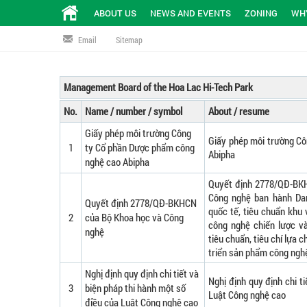
ABOUT US
NEWS AND EVENTS
ZONING
WHY
Email
Sitemap
Management Board of the Hoa Lac Hi-Tech Park
No.
Name / number / symbol
About / resume
Giấy phép môi trường Công
Giấy phép môi trường C
1
ty Cổ phần Dược phẩm công
Abipha
nghệ cao Abipha
Quyết định 2778/QĐ-BKH
Công nghệ ban hành Dan
Quyết định 2778/QĐ-BKHCN
quốc tế, tiêu chuẩn khu
2
của Bộ Khoa học và Công
công nghệ chiến lược v
nghệ
tiêu chuẩn, tiêu chí lựa
triển sản phẩm công nghệ
Nghị định quy định chi tiết và
Nghị định quy định chi t
3
biện pháp thi hành một số
Luật Công nghệ cao
điều của Luật Công nghệ cao