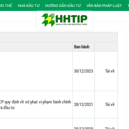
ƯU THẾ
NHÀ ĐẦU TƯ
HƯỚNG DẪN ĐẦU TƯ
VĂN BẢN PHÁP LUẬT
Ban hành
30/12/2023
Tải về
P quy định về xử phạt vi phạm hành chính
28/12/2021
Tải về
và đầu tư.
30/12/2020
Tải về