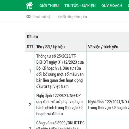
GIỚI THIỆU
TIN TỨC - SỰ KIỆN
QUY HOẠCH
Email nội bộ
Sơ đồ cổng thông tin
Đầu tư
STT
Tên / Số / ký hiệu
Về việc / trích yếu
Thông tư số 25/2023/TT-
BKHĐT ngày 31/12/2023 của
Bộ Kế hoạch và Đầu tư sửa
1
đổi, bổ sung một số mẫu văn
bản liên quan đến hoạt động
đầu tư tại Việt Nam
Nghị định 122/2021/NĐ-CP
quy định về xử phạt vi phạm
Nghị định 122/2021/NĐ-C
2
hành chính trong lĩnh vực kế
trong lĩnh vực kế hoạch 
hoạch và đầu tư
Công văn số 8909 /BKHĐT-PC
3
về việc triển khai thi hành