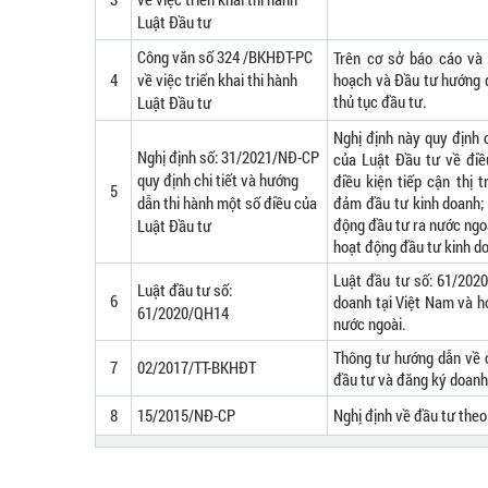
Luật Đầu tư
Công văn số 324 /BKHĐT-PC
Trên cơ sở báo cáo và
4
về việc triển khai thi hành
hoạch và Đầu tư hướng 
thủ tục đầu tư.
Luật Đầu tư
Nghị định này quy định 
Nghị định số: 31/2021/NĐ-CP
của Luật Đầu tư về điề
quy định chi tiết và hướng
điều kiện tiếp cận thị 
5
dẫn thi hành một số điều của
đảm đầu tư kinh doanh; ư
động đầu tư ra nước ngoà
Luật Đầu tư
hoạt động đầu tư kinh do
Luật đầu tư số: 61/202
Luật đầu tư số:
6
doanh tại Việt Nam và h
61/2020/QH14
nước ngoài.
Thông tư hướng dẫn về c
7
02/2017/TT-BKHĐT
đầu tư và đăng ký doanh 
8
15/2015/NĐ-CP
Nghị định về đầu tư theo