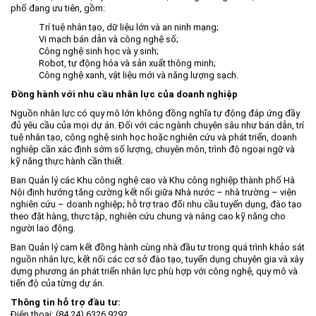
phố đang ưu tiên, gồm:
Trí tuệ nhân tạo, dữ liệu lớn và an ninh mạng;
Vi mạch bán dẫn và công nghệ số;
Công nghệ sinh học và y sinh;
Robot, tự động hóa và sản xuất thông minh;
Công nghệ xanh, vật liệu mới và năng lượng sạch.
Đồng hành với nhu cầu nhân lực của doanh nghiệp
Nguồn nhân lực có quy mô lớn không đồng nghĩa tự động đáp ứng đầy
đủ yêu cầu của mọi dự án. Đối với các ngành chuyên sâu như bán dẫn, trí
tuệ nhân tạo, công nghệ sinh học hoặc nghiên cứu và phát triển, doanh
nghiệp cần xác định sớm số lượng, chuyên môn, trình độ ngoại ngữ và
kỹ năng thực hành cần thiết.
Ban Quản lý các Khu công nghệ cao và Khu công nghiệp thành phố Hà
Nội định hướng tăng cường kết nối giữa Nhà nước – nhà trường – viện
nghiên cứu – doanh nghiệp; hỗ trợ trao đổi nhu cầu tuyển dụng, đào tạo
theo đặt hàng, thực tập, nghiên cứu chung và nâng cao kỹ năng cho
người lao động.
Ban Quản lý cam kết đồng hành cùng nhà đầu tư trong quá trình khảo sát
nguồn nhân lực, kết nối các cơ sở đào tạo, tuyển dụng chuyên gia và xây
dựng phương án phát triển nhân lực phù hợp với công nghệ, quy mô và
tiến độ của từng dự án.
Thông tin hỗ trợ đầu tư:
Điện thoại: (84 24) 6326 9292