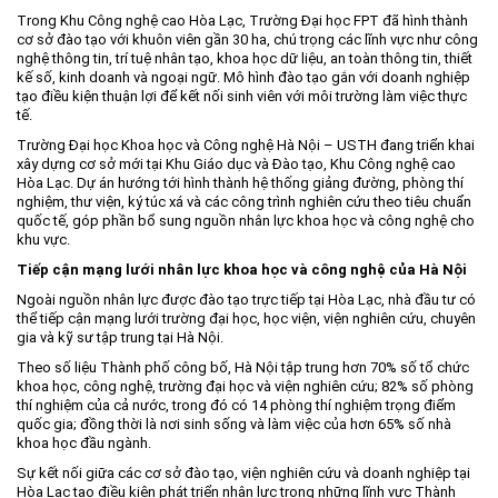
Trong Khu Công nghệ cao Hòa Lạc, Trường Đại học FPT đã hình thành
Môi trường
cơ sở đào tạo với khuôn viên gần 30 ha, chú trọng các lĩnh vực như công
nghệ thông tin, trí tuệ nhân tạo, khoa học dữ liệu, an toàn thông tin, thiết
Quy hoạch - Xây dựng
kế số, kinh doanh và ngoại ngữ. Mô hình đào tạo gắn với doanh nghiệp
tạo điều kiện thuận lợi để kết nối sinh viên với môi trường làm việc thực
Ưu đãi đầu tư
tế.
Công nghệ và Sản phẩm
Trường Đại học Khoa học và Công nghệ Hà Nội – USTH đang triển khai
xây dựng cơ sở mới tại Khu Giáo dục và Đào tạo, Khu Công nghệ cao
Văn bản khác
Hòa Lạc. Dự án hướng tới hình thành hệ thống giảng đường, phòng thí
nghiệm, thư viện, ký túc xá và các công trình nghiên cứu theo tiêu chuẩn
quốc tế, góp phần bổ sung nguồn nhân lực khoa học và công nghệ cho
khu vực.
Tiếp cận mạng lưới nhân lực khoa học và công nghệ của Hà Nội
Ngoài nguồn nhân lực được đào tạo trực tiếp tại Hòa Lạc, nhà đầu tư có
thể tiếp cận mạng lưới trường đại học, học viện, viện nghiên cứu, chuyên
gia và kỹ sư tập trung tại Hà Nội.
Theo số liệu Thành phố công bố, Hà Nội tập trung hơn 70% số tổ chức
khoa học, công nghệ, trường đại học và viện nghiên cứu; 82% số phòng
thí nghiệm của cả nước, trong đó có 14 phòng thí nghiệm trọng điểm
quốc gia; đồng thời là nơi sinh sống và làm việc của hơn 65% số nhà
khoa học đầu ngành.
Sự kết nối giữa các cơ sở đào tạo, viện nghiên cứu và doanh nghiệp tại
Hòa Lạc tạo điều kiện phát triển nhân lực trong những lĩnh vực Thành