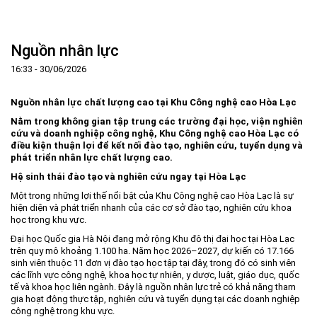
Trang Chủ
Giới thiệu
▼
Nguồn nhân lực
Tin tức - sự kiện
Lịch sử hình thành và phát triển
▼
16:33 - 30/06/2026
Quy hoạch
Tầm nhìn - Sứ mệnh
Ban Quản lý Khu
▼
Nguồn nhân lực chất lượng cao tại Khu Công nghệ cao Hòa Lạc
Ưu thế
Lãnh đạo Ban Quản lý
Chính sách mới
Quy hoạch tổng thể
▼
Nằm trong không gian tập trung các trường đại học, viện nghiên
Nhà đầu tư
Cơ cấu tổ chức
Doanh nghiệp
Quy hoạch khu chức năng
Vị trí
cứu và doanh nghiệp công nghệ, Khu Công nghệ cao Hòa Lạc có
điều kiện thuận lợi để kết nối đào tạo, nghiên cứu, tuyển dụng và
Hướng dẫn đầu tư
Chức năng, nhiệm vụ
Hợp tác quốc tế
Cơ sở hạ tầng
▼
phát triển nhân lực chất lượng cao.
Văn bản pháp luật
Đào tạo và Nghiên cứu
Cơ chế ưu đãi đầu tư
Trình tự, thủ tục đầu tư
▼
Hệ sinh thái đào tạo và nghiên cứu ngay tại Hòa Lạc
Một trong những lợi thế nổi bật của Khu Công nghệ cao Hòa Lạc là sự
Thông báo
Cách mạng công nghiệp lần thứ 4
Cơ chế Một cửa
Tiêu chí đầu tư
Các thủ tục hành chính
▼
hiện diện và phát triển nhanh của các cơ sở đào tạo, nghiên cứu khoa
học trong khu vực.
Dữ liệu mở
Nguồn nhân lực
Lĩnh vực đầu tư
Doanh nghiệp
Thông báo chung
Đại học Quốc gia Hà Nội đang mở rộng Khu đô thị đại học tại Hòa Lạc
FAQs
Quản lý và vận hành dự án đầu tư
Đất đai
Tuyển dụng
trên quy mô khoảng 1.100 ha. Năm học 2026–2027, dự kiến có 17.166
sinh viên thuộc 11 đơn vị đào tạo học tập tại đây, trong đó có sinh viên
Liên hệ - Liên kết
Đầu tư
Công khai ngân sách
▼
các lĩnh vực công nghệ, khoa học tự nhiên, y dược, luật, giáo dục, quốc
tế và khoa học liên ngành. Đây là nguồn nhân lực trẻ có khả năng tham
Khu CNC Hòa Lạc
Liên kết
gia hoạt động thực tập, nghiên cứu và tuyển dụng tại các doanh nghiệp
Lao động
Liên hệ
công nghệ trong khu vực.