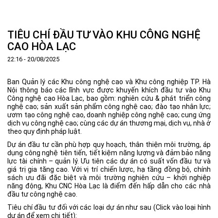
Trang Chủ
Giới thiệu
▼
TIÊU CHÍ ĐẦU TƯ VÀO KHU CÔNG NGHỆ
Tin tức - sự kiện
Lịch sử hình thành và phát triển
▼
CAO HÒA LẠC
Quy hoạch
Tầm nhìn - Sứ mệnh
Ban Quản lý Khu
▼
22:16 - 20/08/2025
Ưu thế
Lãnh đạo Ban Quản lý
Chính sách mới
Quy hoạch tổng thể
▼
Ban Quản lý các Khu công nghệ cao và Khu công nghiệp TP. Hà
Nhà đầu tư
Cơ cấu tổ chức
Doanh nghiệp
Quy hoạch khu chức năng
Vị trí
Nội thông báo các lĩnh vực được khuyến khích đầu tư vào Khu
Công nghệ cao Hòa Lạc, bao gồm: nghiên cứu & phát triển công
Hướng dẫn đầu tư
Chức năng, nhiệm vụ
Hợp tác quốc tế
Cơ sở hạ tầng
▼
nghệ cao; sản xuất sản phẩm công nghệ cao; đào tạo nhân lực;
ươm tạo công nghệ cao, doanh nghiệp công nghệ cao; cung ứng
Văn bản pháp luật
Đào tạo và Nghiên cứu
Cơ chế ưu đãi đầu tư
Trình tự, thủ tục đầu tư
▼
dịch vụ công nghệ cao; cùng các dự án thương mại, dịch vụ, nhà ở
theo quy định pháp luật.
Thông báo
Cách mạng công nghiệp lần thứ 4
Cơ chế Một cửa
Tiêu chí đầu tư
Các thủ tục hành chính
▼
Dự án đầu tư cần phù hợp quy hoạch, thân thiện môi trường, áp
Dữ liệu mở
Nguồn nhân lực
Lĩnh vực đầu tư
Doanh nghiệp
Thông báo chung
dụng công nghệ tiên tiến, tiết kiệm năng lượng và đảm bảo năng
lực tài chính – quản lý. Ưu tiên các dự án có suất vốn đầu tư và
FAQs
Quản lý và vận hành dự án đầu tư
Đất đai
Tuyển dụng
giá trị gia tăng cao. Với vị trí chiến lược, hạ tầng đồng bộ, chính
sách ưu đãi đặc biệt và môi trường nghiên cứu – khởi nghiệp
Liên hệ - Liên kết
Đầu tư
Công khai ngân sách
▼
năng động, Khu CNC Hòa Lạc là điểm đến hấp dẫn cho các nhà
đầu tư công nghệ cao.
Khu CNC Hòa Lạc
Liên kết
Tiêu chí đầu tư đối với các loại dự án như sau (Click vào loại hình
Lao động
Liên hệ
dự án để xem chi tiết):