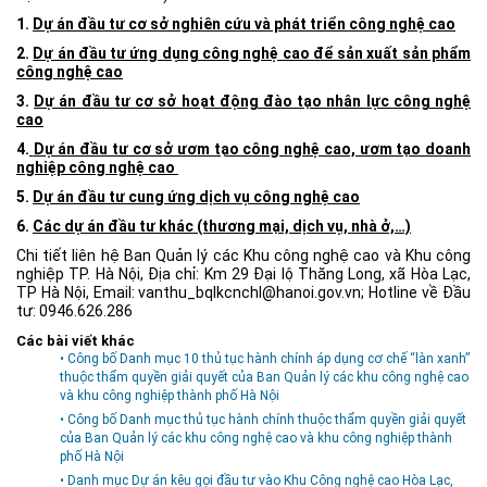
1.
Dự án đầu tư cơ sở nghiên cứu và phát triển công nghệ cao
Môi trường
2.
Dự án đầu tư ứng dụng công nghệ cao để sản xuất sản phẩm
Quy hoạch - Xây dựng
công nghệ cao
Ưu đãi đầu tư
3.
Dự án đầu tư cơ sở hoạt động đào tạo nhân lực công nghệ
cao
Công nghệ và Sản phẩm
4.
Dự án đầu tư cơ sở ươm tạo công nghệ cao, ươm tạo doanh
Văn bản khác
nghiệp công nghệ cao
5.
Dự án đầu tư cung ứng dịch vụ công nghệ cao
6.
Các dự án đầu tư khác (thương mại, dịch vụ, nhà ở,…)
Chi tiết liên hệ
Ban Quản lý các Khu công nghệ cao và Khu công
nghiệp TP. Hà Nội,
Địa chỉ: Km 29 Đại lộ Thăng Long, xã Hòa Lạc,
TP Hà Nội, Email: vanthu_bqlkcnchl@hanoi.gov.vn; Hotline về Đầu
tư: 0946.626.286
Các bài viết khác
• Công bố Danh mục 10 thủ tục hành chính áp dụng cơ chế “làn xanh”
thuộc thẩm quyền giải quyết của Ban Quản lý các khu công nghệ cao
và khu công nghiệp thành phố Hà Nội
• Công bố Danh mục thủ tục hành chính thuộc thẩm quyền giải quyết
của Ban Quản lý các khu công nghệ cao và khu công nghiệp thành
phố Hà Nội
• Danh mục Dự án kêu gọi đầu tư vào Khu Công nghệ cao Hòa Lạc,