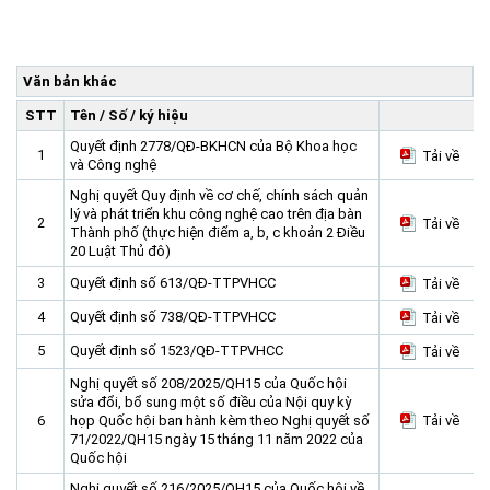
Trang Chủ
Giới thiệu
▼
Văn bản khác
Tin tức - sự kiện
Lịch sử hình thành và phát triển
▼
STT
Tên / Số / ký hiệu
Quy hoạch
Tầm nhìn - Sứ mệnh
Ban Quản lý Khu
▼
Quyết định 2778/QĐ-BKHCN của Bộ Khoa học
1
Tải về
Ưu thế
Lãnh đạo Ban Quản lý
Chính sách mới
Quy hoạch tổng thể
và Công nghệ
▼
Nghị quyết Quy định về cơ chế, chính sách quản
Nhà đầu tư
Cơ cấu tổ chức
Doanh nghiệp
Quy hoạch khu chức năng
Vị trí
lý và phát triển khu công nghệ cao trên địa bàn
2
Tải về
Thành phố (thực hiện điểm a, b, c khoản 2 Điều
Hướng dẫn đầu tư
Chức năng, nhiệm vụ
Hợp tác quốc tế
Cơ sở hạ tầng
▼
20 Luật Thủ đô)
Văn bản pháp luật
Đào tạo và Nghiên cứu
Cơ chế ưu đãi đầu tư
Trình tự, thủ tục đầu tư
▼
3
Quyết định số 613/QĐ-TTPVHCC
Tải về
Thông báo
Cách mạng công nghiệp lần thứ 4
Cơ chế Một cửa
Tiêu chí đầu tư
Các thủ tục hành chính
▼
4
Quyết định số 738/QĐ-TTPVHCC
Tải về
Dữ liệu mở
Nguồn nhân lực
Lĩnh vực đầu tư
Doanh nghiệp
Thông báo chung
5
Quyết định số 1523/QĐ-TTPVHCC
Tải về
FAQs
Quản lý và vận hành dự án đầu tư
Đất đai
Tuyển dụng
Nghị quyết số 208/2025/QH15 của Quốc hội
sửa đổi, bổ sung một số điều của Nội quy kỳ
Liên hệ - Liên kết
Đầu tư
Công khai ngân sách
▼
6
họp Quốc hội ban hành kèm theo Nghị quyết số
Tải về
71/2022/QH15 ngày 15 tháng 11 năm 2022 của
Khu CNC Hòa Lạc
Liên kết
Quốc hội
Lao động
Liên hệ
Nghị quyết số 216/2025/QH15 của Quốc hội về