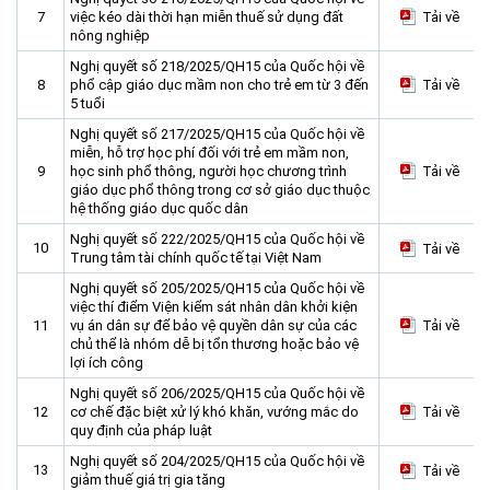
7
việc kéo dài thời hạn miễn thuế sử dụng đất
Tải về
Môi trường
nông nghiệp
Quy hoạch - Xây dựng
Nghị quyết số 218/2025/QH15 của Quốc hội về
8
phổ cập giáo dục mầm non cho trẻ em từ 3 đến
Tải về
Ưu đãi đầu tư
5 tuổi
Công nghệ và Sản phẩm
Nghị quyết số 217/2025/QH15 của Quốc hội về
miễn, hỗ trợ học phí đối với trẻ em mầm non,
Văn bản khác
9
học sinh phổ thông, người học chương trình
Tải về
giáo dục phổ thông trong cơ sở giáo dục thuộc
hệ thống giáo dục quốc dân
Nghị quyết số 222/2025/QH15 của Quốc hội về
10
Tải về
Trung tâm tài chính quốc tế tại Việt Nam
Nghị quyết số 205/2025/QH15 của Quốc hội về
việc thí điểm Viện kiểm sát nhân dân khởi kiện
11
vụ án dân sự để bảo vệ quyền dân sự của các
Tải về
chủ thể là nhóm dễ bị tổn thương hoặc bảo vệ
lợi ích công
Nghị quyết số 206/2025/QH15 của Quốc hội về
12
cơ chế đặc biệt xử lý khó khăn, vướng mắc do
Tải về
quy định của pháp luật
Nghị quyết số 204/2025/QH15 của Quốc hội về
13
Tải về
giảm thuế giá trị gia tăng