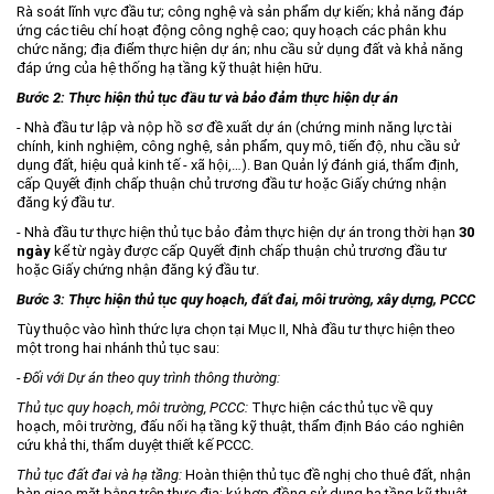
Rà soát lĩnh vực đầu tư; công nghệ và sản phẩm dự kiến; khả năng đáp
ứng các tiêu chí hoạt động công nghệ cao; quy hoạch các phân khu
chức năng; địa điểm thực hiện dự án; nhu cầu sử dụng đất và khả năng
đáp ứng của hệ thống hạ tầng kỹ thuật hiện hữu.
Bước 2: Thực hiện thủ tục đầu tư và bảo đảm thực hiện dự án
- Nhà đầu tư lập và nộp hồ sơ đề xuất dự án (chứng minh năng lực tài
chính, kinh nghiệm, công nghệ, sản phẩm, quy mô, tiến độ, nhu cầu sử
dụng đất, hiệu quả kinh tế - xã hội,…). Ban Quản lý đánh giá, thẩm định,
cấp Quyết định chấp thuận chủ trương đầu tư hoặc Giấy chứng nhận
đăng ký đầu tư.
- Nhà đầu tư thực hiện thủ tục bảo đảm thực hiện dự án trong thời hạn
30
ngày
kể từ ngày được cấp Quyết định chấp thuận chủ trương đầu tư
hoặc Giấy chứng nhận đăng ký đầu tư.
Bước 3: Thực hiện thủ tục quy hoạch, đất đai, môi trường, xây dựng, PCCC
Tùy thuộc vào hình thức lựa chọn tại Mục II, Nhà đầu tư thực hiện theo
một trong hai nhánh thủ tục sau:
- Đối với Dự án theo quy trình thông thường:
Thủ tục quy hoạch, môi trường,
PCCC:
Thực hiện các thủ tục về quy
hoạch, môi trường, đấu nối hạ tầng kỹ thuật, thẩm định Báo cáo nghiên
cứu khả thi, thẩm duyệt thiết kế PCCC.
Thủ tục đất đai và hạ tầng:
Hoàn thiện thủ tục đề nghị cho thuê đất, nhận
bàn giao mặt bằng trên thực địa; ký hợp đồng sử dụng hạ tầng kỹ thuật