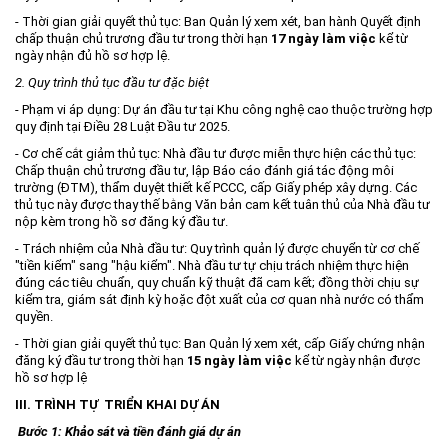
- Thời gian giải quyết thủ tục: Ban Quản lý xem xét, ban hành Quyết định
Môi trường
chấp thuận chủ trương đầu tư trong thời hạn
17 ngày làm việc
kể từ
Quy hoạch - Xây dựng
ngày nhận đủ hồ sơ hợp lệ.
2. Quy
trình
thủ tục đầu tư đặc biệt
Ưu đãi đầu tư
- Phạm vi áp dụng: Dự án đầu tư tại Khu công nghệ cao thuộc trường hợp
Công nghệ và Sản phẩm
quy định tại Điều 28 Luật Đầu tư 2025.
Văn bản khác
- Cơ chế cắt giảm thủ tục: Nhà đầu tư được miễn thực hiện các thủ tục:
Chấp thuận chủ trương đầu tư, lập Báo cáo đánh giá tác động môi
trường (ĐTM), thẩm duyệt thiết kế PCCC, cấp Giấy phép xây dựng. Các
thủ tục này được thay thế bằng Văn bản cam kết tuân thủ của Nhà đầu tư
nộp kèm trong hồ sơ đăng ký đầu tư.
- Trách nhiệm của Nhà đầu tư: Quy trình quản lý được chuyển từ cơ chế
"tiền kiểm" sang "hậu kiểm". Nhà đầu tư tự chịu trách nhiệm thực hiện
đúng các tiêu chuẩn, quy chuẩn kỹ thuật đã cam kết; đồng thời chịu sự
kiểm tra, giám sát định kỳ hoặc đột xuất của cơ quan nhà nước có thẩm
quyền.
- Thời gian giải quyết thủ tục: Ban Quản lý xem xét, cấp Giấy chứng nhận
đăng ký đầu tư trong thời hạn
15 ngày làm việc
kể từ ngày nhận được
hồ sơ hợp lệ
III. TRÌNH TỰ TRIỂN KHAI DỰ ÁN
Bước 1: Khảo sát và tiền đánh giá dự án