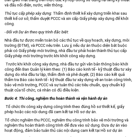
và đấu nối điện, nước, viễn thông.
Thủ tục cấp phép xây dựng:
Thẩm định thiết kế xây dựng triển khai sau
thiết kế cơ sở, thẩm duyệt PCCC và xin cấp Giấy phép xây dựng để khởi
công.
-
Đối với Dự án theo quy trình đặc biệt:
Nhà đầu tư được miễn toàn bộ các thủ tục về quy hoạch, xây dựng, môi
trường (ĐTM), và PCCC nêu trên. Lưu ý, nếu dự án thuộc diện bắt buộc
phải có Giấy phép môi trường, nhà đầu tư phải hoàn thành thủ tục cấp
Giấy phép môi trường trước khi khởi công xây dựng.
Trước khi khởi công xây dựng, nhà đầu tư gửi văn bản thông báo khởi
công đến Ban Quản lý kèm theo: (1) Báo cáo kinh tế - kỹ thuật đầu tư xây
dựng do nhà đầu tư lập, thẩm định và phê duyệt; (2) Báo cáo kết quả
thẩm tra Báo cáo kinh tế - kỹ thuật đầu tư xây dựng về an toàn công trình,
bảo vệ môi trường, PCCC và sự tuân thủ các tiêu chuẩn, quy chuẩn kỹ
thuật của tổ chức, cá nhân có đủ điều kiện.
Bước 4: Thi công, nghiệm thu hoàn thành và vận hành dự án
Tổ chức thi công xây dựng công trình theo đúng hồ sơ thiết kế, giấy
phép hoặc các nội dung đã cam kết tại Hồ sơ dự án.
Tổ chức nghiệm thu PCCC, nghiệm thu công trình bảo vệ môi trường và
nghiệm thu hoàn thành công trình để đưa vào sử dụng. Đưa dự án vào
hoạt động, đảm bảo tuân thủ các nội dung cam kết tại Hồ sơ dự án