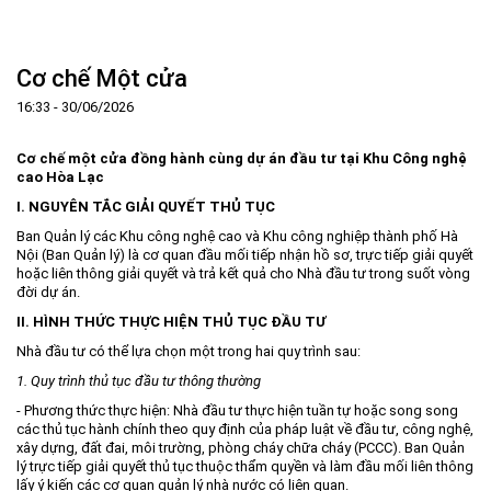
Trang Chủ
Giới thiệu
▼
Cơ chế Một cửa
Tin tức - sự kiện
Lịch sử hình thành và phát triển
▼
16:33 - 30/06/2026
Quy hoạch
Tầm nhìn - Sứ mệnh
Ban Quản lý Khu
▼
Cơ chế một cửa đồng hành cùng dự án đầu tư tại Khu
Công nghệ
Ưu thế
Lãnh đạo Ban Quản lý
Chính sách mới
Quy hoạch tổng thể
▼
cao
Hòa Lạc
Nhà đầu tư
Cơ cấu tổ chức
Doanh nghiệp
Quy hoạch khu chức năng
Vị trí
I. NGUYÊN TẮC GIẢI QUYẾT THỦ TỤC
Hướng dẫn đầu tư
Chức năng, nhiệm vụ
Hợp tác quốc tế
Cơ sở hạ tầng
▼
Ban Quản lý các Khu công nghệ cao và Khu công nghiệp thành phố Hà
Nội (Ban Quản lý) là cơ quan đầu mối tiếp nhận hồ sơ, trực tiếp giải quyết
Văn bản pháp luật
Đào tạo và Nghiên cứu
Cơ chế ưu đãi đầu tư
Trình tự, thủ tục đầu tư
▼
hoặc liên thông giải quyết và trả kết quả cho Nhà đầu tư trong suốt vòng
đời dự án.
Thông báo
Cách mạng công nghiệp lần thứ 4
Cơ chế Một cửa
Tiêu chí đầu tư
Các thủ tục hành chính
▼
II. HÌNH THỨC THỰC HIỆN THỦ TỤC ĐẦU TƯ
Dữ liệu mở
Nguồn nhân lực
Lĩnh vực đầu tư
Doanh nghiệp
Thông báo chung
Nhà đầu tư có thể lựa chọn một trong hai quy trình sau:
FAQs
Quản lý và vận hành dự án đầu tư
Đất đai
Tuyển dụng
1. Quy trình
thủ tục
đầu tư thông thường
- Phương thức thực hiện: Nhà đầu tư thực hiện tuần tự hoặc song song
Liên hệ - Liên kết
Đầu tư
Công khai ngân sách
▼
các thủ tục hành chính theo quy định của pháp luật về đầu tư, công nghệ,
Khu CNC Hòa Lạc
Liên kết
xây dựng, đất đai, môi trường, phòng cháy chữa cháy (PCCC). Ban Quản
lý trực tiếp giải quyết thủ tục thuộc thẩm quyền và làm đầu mối liên thông
Lao động
Liên hệ
lấy ý kiến các cơ quan quản lý nhà nước có liên quan.