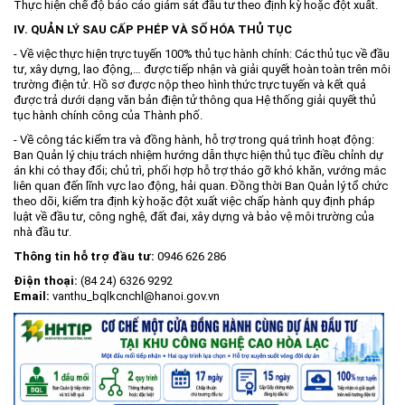
Thực hiện chế độ báo cáo giám sát đầu tư theo định kỳ hoặc đột xuất.
IV. QUẢN LÝ SAU CẤP PHÉP VÀ SỐ HÓA THỦ TỤC
- Về việc thực hiện trực tuyến 100% thủ tục hành chính: Các thủ tục về đầu
tư, xây dựng, lao động,… được tiếp nhận và giải quyết hoàn toàn trên môi
trường điện tử. Hồ sơ được nộp theo hình thức trực tuyến và kết quả
được trả dưới dạng văn bản điện tử thông qua Hệ thống giải quyết thủ
tục hành chính công của Thành phố.
- Về công tác kiểm tra và đồng hành, hỗ trợ trong quá trình hoạt động:
Ban Quản lý chịu trách nhiệm hướng dẫn thực hiện thủ tục điều chỉnh dự
án khi có thay đổi; chủ trì, phối hợp hỗ trợ tháo gỡ khó khăn, vướng mắc
liên quan đến lĩnh vực lao động, hải quan. Đồng thời Ban Quản lý tổ chức
theo dõi, kiểm tra định kỳ hoặc đột xuất việc chấp hành quy định pháp
luật về đầu tư, công nghệ, đất đai, xây dựng và bảo vệ môi trường của
nhà đầu tư.
Thông tin hỗ trợ đầu tư:
0946 626 286
Điện thoại:
(84 24) 6326 9292
Email:
vanthu_bqlkcnchl@hanoi.gov.vn