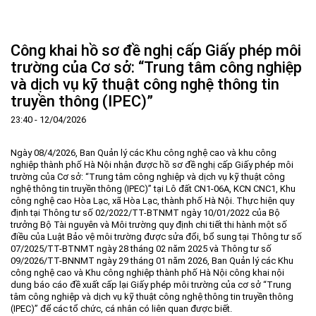
Trang Chủ
Giới thiệu
▼
Công khai hồ sơ đề nghị cấp Giấy phép môi
Tin tức - sự kiện
Lịch sử hình thành và phát triển
▼
trường của Cơ sở: “Trung tâm công nghiệp
và dịch vụ kỹ thuật công nghệ thông tin
Quy hoạch
Tầm nhìn - Sứ mệnh
Ban Quản lý Khu
▼
truyền thông (IPEC)”
Ưu thế
Lãnh đạo Ban Quản lý
Chính sách mới
Quy hoạch tổng thể
▼
23:40 - 12/04/2026
Nhà đầu tư
Cơ cấu tổ chức
Doanh nghiệp
Quy hoạch khu chức năng
Vị trí
Hướng dẫn đầu tư
Chức năng, nhiệm vụ
Hợp tác quốc tế
Cơ sở hạ tầng
▼
Ngày 08/4/2026, Ban Quản lý các Khu công nghệ cao và khu công
nghiệp thành phố Hà Nội nhận được hồ sơ đề nghị cấp Giấy phép môi
Văn bản pháp luật
Đào tạo và Nghiên cứu
Cơ chế ưu đãi đầu tư
Trình tự, thủ tục đầu tư
▼
trường của Cơ sở: “Trung tâm công nghiệp và dịch vụ kỹ thuật công
nghệ thông tin truyền thông (IPEC)” tại Lô đất CN1-06A, KCN CNC1, Khu
Thông báo
Cách mạng công nghiệp lần thứ 4
Cơ chế Một cửa
Tiêu chí đầu tư
Các thủ tục hành chính
▼
công nghệ cao Hòa Lạc, xã Hòa Lạc, thành phố Hà Nội. Thực hiện quy
định tại Thông tư số 02/2022/TT-BTNMT ngày 10/01/2022 của Bộ
Dữ liệu mở
Nguồn nhân lực
Lĩnh vực đầu tư
Doanh nghiệp
Thông báo chung
trưởng Bộ Tài nguyên và Môi trường quy định chi tiết thi hành một số
điều của Luật Bảo vệ môi trường được sửa đổi, bổ sung tại Thông tư số
FAQs
Quản lý và vận hành dự án đầu tư
Đất đai
Tuyển dụng
07/2025/TT-BTNMT ngày 28 tháng 02 năm 2025 và Thông tư số
09/2026/TT-BNNMT ngày 29 tháng 01 năm 2026, Ban Quản lý các Khu
Liên hệ - Liên kết
Đầu tư
Công khai ngân sách
▼
công nghệ cao và Khu công nghiệp thành phố Hà Nội công khai nội
dung báo cáo đề xuất cấp lại Giấy phép môi trường của cơ sở “Trung
Khu CNC Hòa Lạc
Liên kết
tâm công nghiệp và dịch vụ kỹ thuật công nghệ thông tin truyền thông
(IPEC)” để các tổ chức, cá nhân có liên quan được biết.
Lao động
Liên hệ