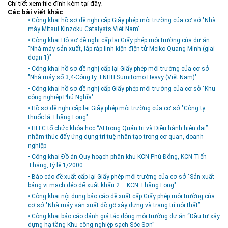
Chi tiết xem file đính kèm tại đây.
Môi trường
Các bài viết khác
• Công khai hồ sơ đề nghị cấp Giấy phép môi trường của cơ sở "Nhà
Quy hoạch - Xây dựng
máy Mitsui Kinzoku Catalysts Việt Nam"
• Công khai Hồ sơ đề nghị cấp lại Giấy phép môi trường của dự án
Ưu đãi đầu tư
"Nhà máy sản xuất, lắp ráp linh kiện điện tử Meiko Quang Minh (giai
đoạn 1)"
Công nghệ và Sản phẩm
• Công khai hồ sơ đề nghị cấp lại Giấy phép môi trường của cơ sở
Văn bản khác
"Nhà máy số 3,4-Công ty TNHH Sumitomo Heavy (Việt Nam)"
• Công khai hồ sơ đề nghị cấp Giấy phép môi trường của cơ sở "Khu
công nghiệp Phú Nghĩa".
• Hồ sơ đề nghị cấp lại Giấy phép môi trường của cơ sở "Công ty
thuốc lá Thăng Long"
• HITC tổ chức khóa học “AI trong Quản trị và Điều hành hiện đại”
nhằm thúc đẩy ứng dụng trí tuệ nhân tạo trong cơ quan, doanh
nghiệp
• Công khai Đồ án Quy hoạch phân khu KCN Phù Đổng, KCN Tiến
Thắng, tỷ lệ 1/2000
• Báo cáo đề xuất cấp lại Giấy phép môi trường của cơ sở "Sản xuất
bảng vi mạch dẻo để xuất khẩu 2 – KCN Thăng Long"
• Công khai nội dung báo cáo đề xuất cấp Giấy phép môi trường của
cơ sở "Nhà máy sản xuất đồ gỗ xây dựng và trang trí nội thất”
• Công khai báo cáo đánh giá tác động môi trường dự án “Đầu tư xây
dựng hạ tầng Khu công nghiệp sạch Sóc Sơn”