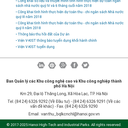
• Công khai số liệu và thuyết minh tình hình thực hiện dự toán ngân
sách nhà nước quý IV và 6 tháng cuối năm 2018
• Công khai tình hình thực hiện dự toán thu - chi ngân sách Nhà nước
quý III năm 2018
• Công khai tình hình thực hiện dự toán thu - chi ngân sách Nhà nước
quý II năm 2018
• Thông báo thu hồi đất của Dự án
• Viện V-KIST thông báo tuyển dụng khối hành chính
• Viện V-KIST tuyển dụng
Ban Quản lý các Khu công nghệ cao và Khu công nghiệp thành
phố Hà Nội
Km 29, Đại lộ Thăng Long, Xã Hòa Lạc, TP. Hà Nội
Tel. (84 24) 6326 9292 (Về Đầu tư) - (84 24) 6326 9291 (Về các
vấn đề khác) - Fax. (84 24) 6326 9290
Email :
vanthu_bqlkcnchl@hanoi.gov.vn
© 2017-2025 Hanoi High-Tech and Industrial Parks. All rights reserved.