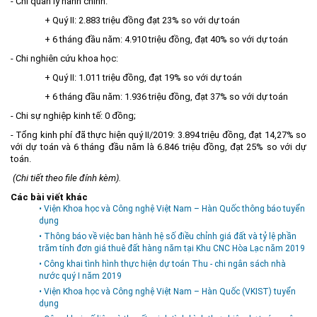
- Chi quản lý hành chính:
Môi trường
+ Quý II: 2.883 triệu đồng đạt 23% so với dự toán
Quy hoạch - Xây dựng
+ 6 tháng đầu năm: 4.910 triệu đồng, đạt 40% so với dự toán
- Chi nghiên cứu khoa học:
Ưu đãi đầu tư
+ Quý II: 1.011 triệu đồng, đạt 19% so với dự toán
Công nghệ và Sản phẩm
+ 6 tháng đầu năm: 1.936 triệu đồng, đạt 37% so với dự toán
Văn bản khác
- Chi sự nghiệp kinh tế: 0 đồng;
- Tổng kinh phí đã thực hiện quý II/2019: 3.894 triệu đồng, đạt 14,27% so
với dự toán và 6 tháng đầu năm là 6.846 triệu đồng, đạt 25% so với dự
toán.
(Chi tiết theo
file đính kèm
).
Các bài viết khác
• Viện Khoa học và Công nghệ Việt Nam – Hàn Quốc thông báo tuyển
dụng
• Thông báo về việc ban hành hệ số điều chỉnh giá đất và tỷ lệ phần
trăm tính đơn giá thuê đất hàng năm tại Khu CNC Hòa Lạc năm 2019
• Công khai tình hình thực hiện dự toán Thu - chi ngân sách nhà
nước quý I năm 2019
• Viện Khoa học và Công nghệ Việt Nam – Hàn Quốc (VKIST) tuyển
dụng