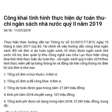
Trang Chủ
Giới thiệu
▼
Công khai tình hình thực hiện dự toán thu-
Tin tức - sự kiện
Lịch sử hình thành và phát triển
▼
chi ngân sách nhà nước quý II năm 2019
Quy hoạch
Tầm nhìn - Sứ mệnh
Ban Quản lý Khu
▼
04:18 - 11/07/2019
Ưu thế
Lãnh đạo Ban Quản lý
Chính sách mới
Quy hoạch tổng thể
▼
Thực hiện theo hướng dẫn tại Thông tư số 61/2017/TT-BTC ngày 15
Nhà đầu tư
Cơ cấu tổ chức
Doanh nghiệp
Quy hoạch khu chức năng
Vị trí
tháng 6 năm 2017 của Bộ Tài chính về việc hướng dẫn công khai ngân
sách đối với đơn vị dự toán ngân sách, tổ chức được ngân sách nhà
Hướng dẫn đầu tư
Chức năng, nhiệm vụ
Hợp tác quốc tế
Cơ sở hạ tầng
▼
nước hỗ trợ, Ban quản lý Khu Công nghệ cao Hòa Lạc thực hiện công
khai tình hình thực hiện dự toán thu - chi ngân sách quý II năm 2019 theo
Văn bản pháp luật
Đào tạo và Nghiên cứu
Cơ chế ưu đãi đầu tư
Trình tự, thủ tục đầu tư
▼
hình thức niêm yết tại bảng thông tin và đăng tải trên cổng thông tin điện
tử của đơn vị như sau:
Thông báo
Cách mạng công nghiệp lần thứ 4
Cơ chế Một cửa
Tiêu chí đầu tư
Các thủ tục hành chính
▼
1. Tổng số đơn vị trực thuộc: 4 đơn vị
Dữ liệu mở
Nguồn nhân lực
Lĩnh vực đầu tư
Doanh nghiệp
Thông báo chung
2. Tổng số đơn vị đã công khai: 4 đơn vị
FAQs
Quản lý và vận hành dự án đầu tư
Đất đai
Tuyển dụng
3. Tổng dự toán được giao trong năm: 27.281 triệu đồng
Liên hệ - Liên kết
Đầu tư
Công khai ngân sách
▼
4. Kinh phí năm 2018 chuyển sang: 101 triệu đồng
5. Tổng kinh phí được sử dụng trong năm 2018: 27.281 triệu đồng, trong
Khu CNC Hòa Lạc
Liên kết
đó:
Lao động
Liên hệ