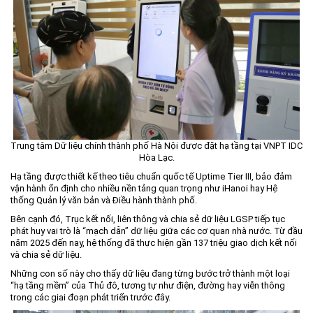
Trung tâm Dữ liệu chính thành phố Hà Nội được đặt hạ tầng tại VNPT IDC
Hòa Lạc.
Hạ tầng được thiết kế theo tiêu chuẩn quốc tế Uptime Tier III, bảo đảm
vận hành ổn định cho nhiều nền tảng quan trọng như iHanoi hay Hệ
thống Quản lý văn bản và Điều hành thành phố.
Bên cạnh đó, Trục kết nối, liên thông và chia sẻ dữ liệu LGSP tiếp tục
phát huy vai trò là “mạch dẫn” dữ liệu giữa các cơ quan nhà nước. Từ đầu
năm 2025 đến nay, hệ thống đã thực hiện gần 137 triệu giao dịch kết nối
và chia sẻ dữ liệu.
Những con số này cho thấy dữ liệu đang từng bước trở thành một loại
“hạ tầng mềm” của Thủ đô, tương tự như điện, đường hay viễn thông
trong các giai đoạn phát triển trước đây.