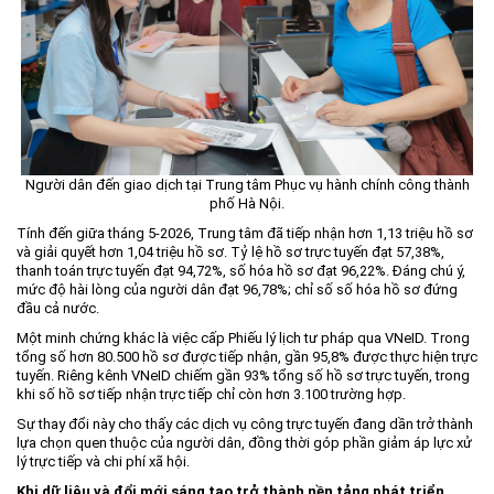
Người dân đến giao dịch tại Trung tâm Phục vụ hành chính công thành
phố Hà Nội.
Tính đến giữa tháng 5-2026, Trung tâm đã tiếp nhận hơn 1,13 triệu hồ sơ
và giải quyết hơn 1,04 triệu hồ sơ. Tỷ lệ hồ sơ trực tuyến đạt 57,38%,
thanh toán trực tuyến đạt 94,72%, số hóa hồ sơ đạt 96,22%. Đáng chú ý,
mức độ hài lòng của người dân đạt 96,78%; chỉ số số hóa hồ sơ đứng
đầu cả nước.
Một minh chứng khác là việc cấp Phiếu lý lịch tư pháp qua VNeID. Trong
tổng số hơn 80.500 hồ sơ được tiếp nhận, gần 95,8% được thực hiện trực
tuyến. Riêng kênh VNeID chiếm gần 93% tổng số hồ sơ trực tuyến, trong
khi số hồ sơ tiếp nhận trực tiếp chỉ còn hơn 3.100 trường hợp.
Sự thay đổi này cho thấy các dịch vụ công trực tuyến đang dần trở thành
lựa chọn quen thuộc của người dân, đồng thời góp phần giảm áp lực xử
lý trực tiếp và chi phí xã hội.
Khi dữ liệu và đổi mới sáng tạo trở thành nền tảng phát triển