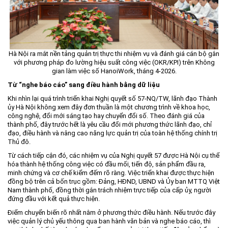
Môi trường
Quy hoạch - Xây dựng
Ưu đãi đầu tư
Hà Nội ra mắt nền tảng quản trị thực thi nhiệm vụ và đánh giá cán bộ gắn
Công nghệ và Sản phẩm
với phương pháp đo lường hiệu suất công việc (OKR/KPI) trên Không
gian làm việc số HanoiWork, tháng 4-2026.
Văn bản khác
Từ “nghe báo cáo” sang điều hành bằng dữ liệu
Khi nhìn lại quá trình triển khai Nghị quyết số 57-NQ/TW, lãnh đạo Thành
ủy Hà Nội không xem đây đơn thuần là một chương trình về khoa học,
công nghệ, đổi mới sáng tạo hay chuyển đổi số. Theo đánh giá của
thành phố, đây trước hết là yêu cầu đổi mới phương thức lãnh đạo, chỉ
đạo, điều hành và nâng cao năng lực quản trị của toàn hệ thống chính trị
Thủ đô.
Từ cách tiếp cận đó, các nhiệm vụ của Nghị quyết 57 được Hà Nội cụ thể
hóa thành hệ thống công việc có đầu mối, tiến độ, sản phẩm đầu ra,
minh chứng và cơ chế kiểm đếm rõ ràng. Việc triển khai được thực hiện
đồng bộ trên cả bốn trục gồm: Đảng, HĐND, UBND và Ủy ban MTTQ Việt
Nam thành phố, đồng thời gắn trách nhiệm trực tiếp của cấp ủy, người
đứng đầu với kết quả thực hiện.
Điểm chuyển biến rõ nhất nằm ở phương thức điều hành. Nếu trước đây
việc quản lý chủ yếu thông qua ban hành văn bản và nghe báo cáo, thì