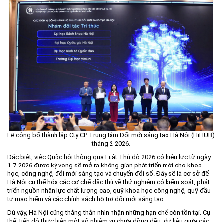
Lễ công bố thành lập Cty CP Trung tâm Đổi mới sáng tạo Hà Nội (HiHUB)
tháng 2-2026.
Đặc biệt, việc Quốc hội thông qua Luật Thủ đô 2026 có hiệu lực từ ngày
1-7-2026 được kỳ vọng sẽ mở ra không gian phát triển mới cho khoa
học, công nghệ, đổi mới sáng tạo và chuyển đổi số. Đây sẽ là cơ sở để
Hà Nội cụ thể hóa các cơ chế đặc thù về thử nghiệm có kiểm soát, phát
triển nguồn nhân lực chất lượng cao, quỹ khoa học công nghệ, quỹ đầu
tư mạo hiểm và các chính sách hỗ trợ đổi mới sáng tạo.
Dù vậy, Hà Nội cũng thẳng thắn nhìn nhận những hạn chế còn tồn tại. Cụ
thể, tiến độ thực hiện một số nhiệm vụ chưa đồng đều; dữ liệu giữa các