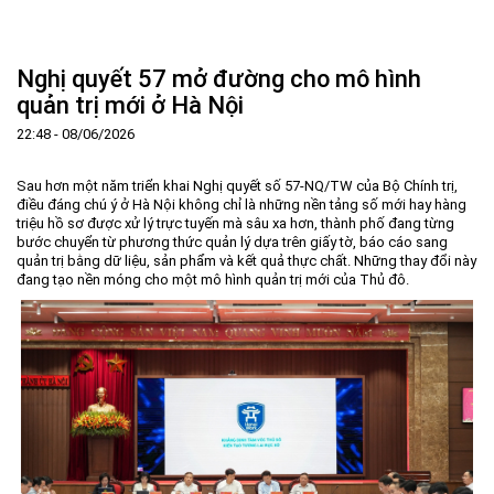
Trang Chủ
Giới thiệu
▼
Nghị quyết 57 mở đường cho mô hình
Tin tức - sự kiện
Lịch sử hình thành và phát triển
▼
quản trị mới ở Hà Nội
Quy hoạch
Tầm nhìn - Sứ mệnh
Ban Quản lý Khu
▼
22:48 - 08/06/2026
Ưu thế
Lãnh đạo Ban Quản lý
Chính sách mới
Quy hoạch tổng thể
▼
Sau hơn một năm triển khai Nghị quyết số 57-NQ/TW của Bộ Chính trị,
Nhà đầu tư
Cơ cấu tổ chức
Doanh nghiệp
Quy hoạch khu chức năng
Vị trí
điều đáng chú ý ở Hà Nội không chỉ là những nền tảng số mới hay hàng
triệu hồ sơ được xử lý trực tuyến mà sâu xa hơn, thành phố đang từng
Hướng dẫn đầu tư
Chức năng, nhiệm vụ
Hợp tác quốc tế
Cơ sở hạ tầng
▼
bước chuyển từ phương thức quản lý dựa trên giấy tờ, báo cáo sang
quản trị bằng dữ liệu, sản phẩm và kết quả thực chất. Những thay đổi này
Văn bản pháp luật
Đào tạo và Nghiên cứu
Cơ chế ưu đãi đầu tư
Trình tự, thủ tục đầu tư
▼
đang tạo nền móng cho một mô hình quản trị mới của Thủ đô.
Thông báo
Cách mạng công nghiệp lần thứ 4
Cơ chế Một cửa
Tiêu chí đầu tư
Các thủ tục hành chính
▼
Dữ liệu mở
Nguồn nhân lực
Lĩnh vực đầu tư
Doanh nghiệp
Thông báo chung
FAQs
Quản lý và vận hành dự án đầu tư
Đất đai
Tuyển dụng
Liên hệ - Liên kết
Đầu tư
Công khai ngân sách
▼
Khu CNC Hòa Lạc
Liên kết
Lao động
Liên hệ