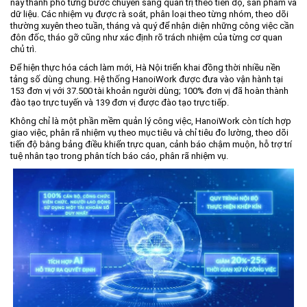
nay thành phố từng bước chuyển sang quản trị theo tiến độ, sản phẩm và
dữ liệu. Các nhiệm vụ được rà soát, phân loại theo từng nhóm, theo dõi
thường xuyên theo tuần, tháng và quý để nhận diện những công việc cần
đôn đốc, tháo gỡ cũng như xác định rõ trách nhiệm của từng cơ quan
chủ trì.
Để hiện thực hóa cách làm mới, Hà Nội triển khai đồng thời nhiều nền
tảng số dùng chung. Hệ thống HanoiWork được đưa vào vận hành tại
153 đơn vị với 37.500 tài khoản người dùng; 100% đơn vị đã hoàn thành
đào tạo trực tuyến và 139 đơn vị được đào tạo trực tiếp.
Không chỉ là một phần mềm quản lý công việc, HanoiWork còn tích hợp
giao việc, phân rã nhiệm vụ theo mục tiêu và chỉ tiêu đo lường, theo dõi
tiến độ bằng bảng điều khiển trực quan, cảnh báo chậm muộn, hỗ trợ trí
tuệ nhân tạo trong phân tích báo cáo, phân rã nhiệm vụ.