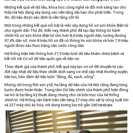
Những kết quả về dữ liệu, khoa học công nghệ và đổi mới sáng tạo cho
thấy Hà Nội đang xây dựng các nền tảng dài hạn cho phát triển. Trong
đó, dữ liệu được xác định là nền tảng cốt lõi.
Một trong những kết quả nổi bật là việc xây dựng hồ sơ sức khỏe điện tử
cho người dân Thủ đô. Đến nay, thành phố đã tạo lập thông tin hành
chính hồ sơ sức khỏe điện tử cho hơn 8,4 triệu người dân, tương đương
97,4% dân số. Hơn 8 triệu hồ sơ đã có thông tin sức khỏe và hơn 7,9 triệu
người được xác thực bằng căn cước công dân.
Hệ thống hiện liên thông hơn 27,5 triệu lượt dữ liệu khám chữa bệnh và
kết nối với Cơ sở dữ liệu quốc gia về dân cư.
Theo đánh giá của thành phố, kết quả này tạo cơ sở để chuyển từ các
đợt cập nhật dữ liệu theo chiến dịch sang cơ chế cập nhật thường xuyên,
liên tục, bảo đảm dữ liệu luôn “đúng, đủ, sạch, sống”.
Không chỉ trong lĩnh vực y tế, hạ tầng dữ liệu của Hà Nội cũng đang từng
bước được hoàn thiện. Trung tâm Dữ liệu chính của thành phố hiện đóng
vai trò là hạ tầng kỹ thuật dùng chung cho cả bốn trục của hệ thống
chính trị. Hệ thống vận hành trên nền tảng 27 máy chủ vật lý công suất lớn
và 227 máy chủ ảo hóa, với dung lượng lưu trữ gần 260 terabyte.