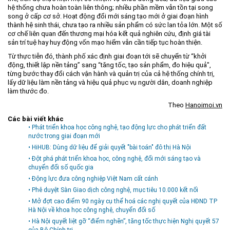
hệ thống chưa hoàn toàn liên thông; nhiều phần mềm vẫn tồn tại song
song ở cấp cơ sở. Hoạt động đổi mới sáng tạo mới ở giai đoạn hình
thành hệ sinh thái, chưa tạo ra nhiều sản phẩm có sức lan tỏa lớn. Một số
cơ chế liên quan đến thương mại hóa kết quả nghiên cứu, định giá tài
sản trí tuệ hay huy động vốn mạo hiểm vẫn cần tiếp tục hoàn thiện.
Từ thực tiễn đó, thành phố xác định giai đoạn tới sẽ chuyển từ “khởi
động, thiết lập nền tảng” sang “tăng tốc, tạo sản phẩm, đo hiệu quả",
từng bước thay đổi cách vận hành và quản trị của cả hệ thống chính trị,
lấy dữ liệu làm nền tảng và hiệu quả phục vụ người dân, doanh nghiệp
làm thước đo.
Theo
Hanoimoi.vn
Các bài viết khác
• Phát triển khoa học công nghệ, tạo động lực cho phát triển đất
nước trong giai đoạn mới
• HiHUB: Dùng dữ liệu để giải quyết "bài toán" đô thị Hà Nội
• Đột phá phát triển khoa học, công nghệ, đổi mới sáng tạo và
chuyển đổi số quốc gia
• Động lực đưa công nghiệp Việt Nam cất cánh
• Phê duyệt Sàn Giao dịch công nghệ, mục tiêu 10.000 kết nối
• Mở đợt cao điểm 90 ngày cụ thể hoá các nghị quyết của HĐND TP
Hà Nội về khoa học công nghệ, chuyển đổi số
• Hà Nội quyết liệt gỡ “điểm nghẽn”, tăng tốc thực hiện Nghị quyết 57
của Bộ Chính trị