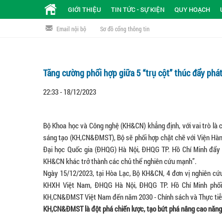
GIỚI THIỆU
TIN TỨC - SỰ KIỆN
QUY HOẠCH
Email nội bộ
Sơ đồ cổng thông tin
Tăng cường phối hợp giữa 5 “trụ cột” thúc đẩy ph
22:33 - 18/12/2023
Bộ Khoa học và Công nghệ (KH&CN) khẳng định, với vai trò là 
sáng tạo (KH,CN&ĐMST), Bộ sẽ phối hợp chặt chẽ với Viện Hà
Đại học Quốc gia (ĐHQG) Hà Nội, ĐHQG TP. Hồ Chí Minh đẩy m
KH&CN khác trở thành các chủ thể nghiên cứu mạnh”.
Ngày 15/12/2023, tại Hòa Lạc, Bộ KH&CN, 4 đơn vị nghiên c
KHXH Việt Nam, ĐHQG Hà Nội, ĐHQG TP. Hồ Chí Minh phối h
KH,CN&ĐMST Việt Nam đến năm 2030 - Chính sách và Thực tiễ
KH,CN&ĐMST là đột phá chiến lược, tạo bứt phá nâng cao năng