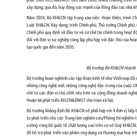
xây dựng; qua đó, huy động sức mạnh của đông đảo các nhà kh
Năm 2024, Bộ KH&CN tập trung vào việc: Hoàn thiện, trình Ch
Luật KH&CN; Xây dựng, trình Chính phủ, Thủ tướng Chính phủ: 
Chính phủ quy định về đầu tư và cơ chế tài chính trong hoạt đ
đối với đơn vị sự nghiệp công lập phù hợp với đặc thù của hoạ
tạo quốc gia đến năm 2035.
Bộ trưởng Bộ KH&CN Huỳnh Th
Bộ trưởng hoan nghênh các tập đoàn kinh tế như VinGroup đã c
những công nghệ mới, những công nghệ đặc trưng của cuộc CM
chẽ từ các đơn vị chủ chốt nêu trên và cộng đồng doanh ngh
thuận lợi phát triển KH,CN&ĐMST cho toàn xã hội.
Bộ trưởng khẳng định Bộ KH&CN sẽ phối hợp với 4 đơn vị tiếp t
tư phát triển cho các Trung tâm nghiên cứu/Phòng thí nghiệ
cường công bố quốc tế chất lượng cao trên cơ sở Quỹ KH&CN; t
để hỗ trợ phát triển sản phẩm ứng dụng và thương mại hoá trê