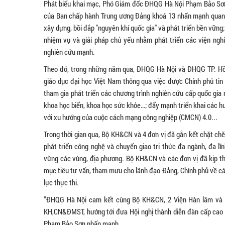
Phát biểu khai mạc, Phó Giám đốc ĐHQG Hà Nội Phạm Bảo Sơn 
của Ban chấp hành Trung ương Đảng khoá 13 nhấn mạnh quan đ
xây dựng, bồi đắp "nguyên khí quốc gia" và phát triển bền vữ
nhiệm vụ và giải pháp chủ yếu nhằm phát triển các viện ngh
nghiên cứu mạnh.
Theo đó, trong những năm qua, ĐHQG Hà Nội và ĐHQG TP. Hồ 
giáo dục đại học Việt Nam thông qua việc được Chính phủ tin
tham gia phát triển các chương trình nghiên cứu cấp quốc gia 
khoa học biển, khoa học sức khỏe…; đẩy mạnh triển khai các h
với xu hướng của cuộc cách mạng công nghiệp (CMCN) 4.0...
Trong thời gian qua, Bộ KH&CN và 4 đơn vị đã gắn kết chặt ch
phát triển công nghệ và chuyển giao tri thức đa ngành, đa lĩ
vững các vùng, địa phương. Bộ KH&CN và các đơn vị đã kịp thờ
mục tiêu tư vấn, tham mưu cho lãnh đạo Đảng, Chính phủ về cá
lực thực thi.
“ĐHQG Hà Nội cam kết cùng Bộ KH&CN, 2 Viện Hàn lâm và Đ
KH,CN&ĐMST, hướng tới đưa Hội nghị thành diễn đàn cấp ca
Phạm Bảo Sơn nhấn mạnh.