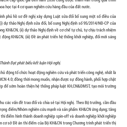
oa học tại 4 cơ quan nghiên cứu hàng đầu của đất nước.
ính phủ hồ sơ đề nghị xây dựng Luật sửa đổi bổ sung một số điều của
(i) dự thảo Nghị định sửa đổi, bổ sung Nghị định số 95/2014/NĐ-CP của
ộng KH&CN, (ii) dự thảo Nghị định về cơ chế tự chủ, tự chịu trách nhiệm
t động KH&CN, (iii) Đề án phát triển hệ thống khởi nghiệp, đổi mới sáng
ành Đạt phát biểu kết luận Hội nghị.
hủ động tổ chức hoạt động nghiên cứu và phát triển công nghệ, nhất là
CN 4.0; đồng thời mong muốn, nhận được sự đồng hành, phối hợp chặt
iệp để sớm hoàn thiện hệ thống pháp luật KH,CN&ĐMST, tạo môi trường
hu các vấn đề trao đổi và chia sẻ tại Hội nghị. Theo Bộ trưởng, cần đầu
m trọng điểm/Nhóm nghiên cứu mạnh và sản phẩm KH&CN ứng dụng; tăng
hí điểm hình thành doanh nghiệp spin-off và doanh nghiệp khởi nghiệp
n cơ sở Đề án thí điểm của Bộ KH&CN trong Chương trình phát triển thị