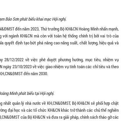
 Bảo Sơn phát biểu khai mạc Hội nghị.
KH,CN&ĐMST đến năm 2023, Thứ trưởng Bộ KH&CN Hoàng Minh nhấn mạnh,
g với ngành KH&CN mà còn với toàn hệ thống chính trị bởi vai trò của
a quyết định tạo bứt phá nâng cao năng suất, chất lượng, hiệu quả và
 28/12/2022 về việc phê duyệt phương hướng, mục tiêu, nhiệm vụ
ày 23/10/2023 về việc giao nhiệm vụ tính toán các chỉ tiêu và theo
iển KH,CN&ĐMST đến năm 2030.
ng Minh phát biểu tại Hội nghị.
hống nhất quản lý nhà nước về KH,CN&ĐMST, Bộ KH&CN sẽ phối hợp chặt
rường đại học và các tổ chức KH&CN khác trở thành các chủ thể nghiên
KH,CN&ĐMST của Bộ KH&CN và đưa ra giải pháp, chính sách tháo gỡ các