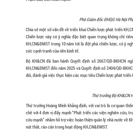
Phó Giám đốc ĐHQG Hà Nội Phạm
Chia sẻ một số vấn đề về triển khai Chiến lược phát triển 
Chiến lược này có ý nghĩa đặc biệt quan trọng không chỉ riên
KH,CN&ĐMST trong 10 năm tới là đột phá chiến lược, có ý nghĩ
sức cạnh tranh của nền kinh tế.
Bộ KH&CN đã ban hành Quyết định số 2667/QĐ-BKHCN ngày
KH,CN&ĐMST đến năm 2025 và Quyết định số 2404/QĐ-BKHCN ng
dõi, đánh giá việc thực hiện các mục tiêu Chiến lược phát tr
Thứ trưởng Bộ KH&CN Hoà
Thứ trưởng Hoàng Minh khẳng định, với vai trò là cơ quan t
chẽ với 4 đơn vị đẩy mạnh “Phát triển các viện nghiên cứu, t
cứu mạnh” nhằm hỗ trợ việc hoàn thiện quản lý nhà nước về 
nút thắt, rào cản trong hoạt động KH,CN&ĐMST.