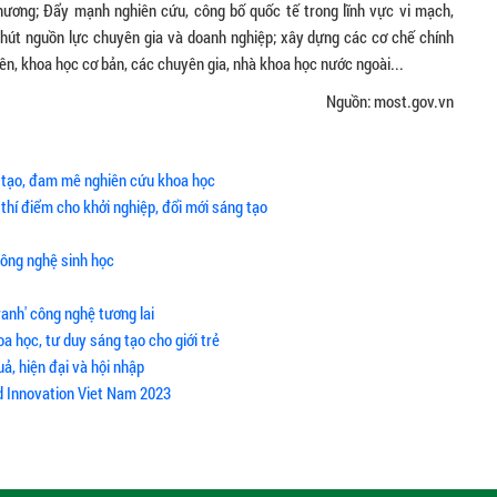
ương; Đẩy mạnh nghiên cứu, công bố quốc tế trong lĩnh vực vi mạch,
hút nguồn lực chuyên gia và doanh nghiệp; xây dựng các cơ chế chính
ên, khoa học cơ bản, các chuyên gia, nhà khoa học nước ngoài...
Nguồn: most.gov.vn
g tạo, đam mê nghiên cứu khoa học
 thí điểm cho khởi nghiệp, đổi mới sáng tạo
công nghệ sinh học
ranh' công nghệ tương lai
a học, tư duy sáng tạo cho giới trẻ
ả, hiện đại và hội nhập
nd Innovation Viet Nam 2023