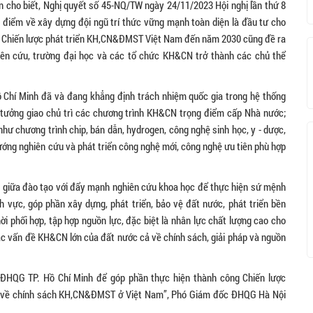
cho biết, Nghị quyết số 45-NQ/TW ngày 24/11/2023 Hội nghị lần thứ 8
iểm về xây dựng đội ngũ trí thức vững mạnh toàn diện là đầu tư cho
ng; Chiến lược phát triển KH,CN&ĐMST Việt Nam đến năm 2030 cũng đề ra
iên cứu, trường đại học và các tổ chức KH&CN trở thành các chủ thể
Chí Minh đã và đang khẳng định trách nhiệm quốc gia trong hệ thống
 tưởng giao chủ trì các chương trình KH&CN trọng điểm cấp Nhà nước;
như chương trình chip, bán dẫn, hydrogen, công nghệ sinh học, y - dược,
ướng nghiên cứu và phát triển công nghệ mới, công nghệ ưu tiên phù hợp
ẽ giữa đào tạo với đẩy mạnh nghiên cứu khoa học để thực hiện sứ mệnh
nh vực, góp phần xây dựng, phát triển, bảo vệ đất nước, phát triển bền
i phối hợp, tập hợp nguồn lực, đặc biệt là nhân lực chất lượng cao cho
c vấn đề KH&CN lớn của đất nước cả về chính sách, giải pháp và nguồn
HQG TP. Hồ Chí Minh để góp phần thực hiện thành công Chiến lược
o về chính sách KH,CN&ĐMST ở Việt Nam”, Phó Giám đốc ĐHQG Hà Nội