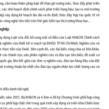
g, cần hoàn thiện pháp luật để tháo gỡ vướng mắc, thúc đẩy phát triển
các nhà hoạch định chính sách phát triển hùng hậu; tạo ra môi trường
ệp xây dựng kế hoạch lâu dài và ổn định; thúc đẩy hợp tác quốc tế về
 công nghệ tiên tiến trên thế giới, kiến tạo thị trường khoa học…
 nghiệp
ị xây dựng Luật sửa đổi, bổ sung một số điều của Luật KH&CN; Chính sách
 nghiên cứu thiết kế vi mạch tại ĐHQG TP.Hồ Chí Minh; Nghiên cứu và
ệm thực tiễn của VinAI. Bên cạnh đó, các đại biểu cũng chia sẻ khó khăn,
các thành tựu, sản phẩm nghiên cứu và đào tạo tiêu biểu; đề xuất cơ
 quốc gia, liên kết giữa các đơn vị nghiên cứu, đào tạo hàng đầu của đất
môi trường thuận lợi nhất cho đào tạo nguồn nhân lực chất lượng cao và
h điều hành Hội nghị.
ết, năm 2021, Bộ KH&CN và 4 đơn vị đã ký Chương trình phối hợp công
ó sự phối hợp chặt chẽ trong quá trình xây dựng và triển khai Chiến lược
H&CN cấp quốc gia đến năm 2030 cũng được tham vấn trong quá trình