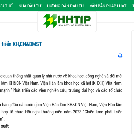
ƯU THẾ
NHÀ ĐẦU TƯ
HƯỚNG DẪN ĐẦU TƯ
VĂN BẢN PHÁP LUẬT
át triển KH,CN&ĐMST
cơ quan thống nhất quản lý nhà nước về khoa học, công nghệ và đổi mới
n lâm KH&CN Việt Nam, Viện Hàn lâm khoa học xã hội (KHXH) Việt Nam,
ạnh “Phát triển các viện nghiên cứu, trường đại học và các tổ chức
ứu hàng đầu cả nước gồm Viện Hàn lâm KH&CN Việt Nam, Viện Hàn lâm
ợp tổ chức Hội nghị thường niên năm 2023 “Chiến lược phát triển
n”.
 suất