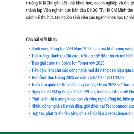
trường KH&CN; gắn kết nhà khoa học, doanh nghiệp và địa ph
thành lập Viện nghiên cứu bán dẫn ĐHQG TP. Hồ Chí Minh thu 
sách để thu hút, tạo nguồn sinh viên các ngành khoa học tự nhi
Các bài viết khác
• Sách vàng Sáng tạo Việt Nam 2023: Lan tỏa khát vọng sán
• Thủ tướng: Dành ưu đãi vượt trội, cơ chế đặc thù và mô hình
• Trao giải cuộc thi Solve for Tomorrow 2023
• Tiếp cận, làm chủ các công nghệ mới để nâng cao hiệu quả 
• Techfest Bắc Giang 2023 sẽ diễn ra từ 10 - 12/11/2023
• Triển lãm quốc tế Đổi mới sáng tạo Việt Nam 2023 với 'bức t
• Ngày hội STEM quốc gia 2023: Kết nối, kích hoạt đam mê kho
• Phát triển thị trường khoa học và công nghệ đồng bộ, hiệu qu
• Nhiều công nghệ sẽ trình diễn, giới thiệu tại Techconnect a
• Hợp tác phát triển nền tảng chia sẻ dữ liệu Openscience.vn