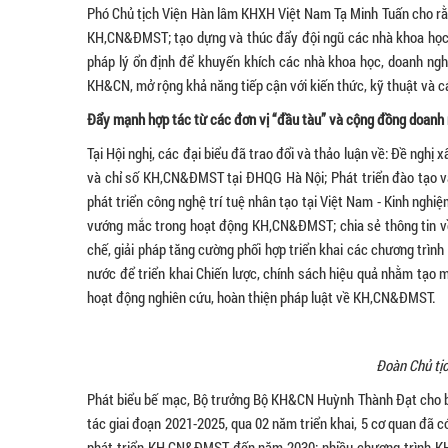
Phó Chủ tịch Viện Hàn lâm KHXH Việt Nam Tạ Minh Tuấn cho rằn
KH,CN&ĐMST; tạo dựng và thúc đẩy đội ngũ các nhà khoa học, 
pháp lý ổn định để khuyến khích các nhà khoa học, doanh nghi
KH&CN, mở rộng khả năng tiếp cận với kiến thức, kỹ thuật và các
Đẩy mạnh
hợp tác từ các đơn vị “đầu tàu” và cộng đồng doanh
Tại Hội nghị, các đại biểu đã trao đổi và thảo luận về: Đề ngh
và chỉ số KH,CN&ĐMST tại ĐHQG Hà Nội; Phát triển đào tạo và
phát triển công nghệ trí tuệ nhân tạo tại Việt Nam - Kinh nghi
vướng mắc trong hoạt động KH,CN&ĐMST; chia sẻ thông tin về 
chế, giải pháp tăng cường phối hợp triển khai các chương trình
nước để triển khai Chiến lược, chính sách hiệu quả nhằm tạo 
hoạt động nghiên cứu, hoàn thiện pháp luật về KH,CN&ĐMST.
Đoàn Chủ tịc
Phát biểu bế mạc, Bộ trưởng Bộ KH&CN Huỳnh Thành Đạt cho bi
tác giai đoạn 2021-2025, qua 02 năm triển khai, 5 cơ quan đã c
phát triển KH,CN&ĐMST đến năm 2030; nhiều chương trình K