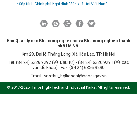
• Sắp trình Chính phủ Nghị định "Sản xuất tại Việt Nam"
Ban Quản lý các Khu công nghệ cao và Khu công nghiệp thành
phố Hà Nội
Km 29, Đại lộ Thăng Long, Xã Hòa Lạc, TP. Hà Nội
Tel. (84 24) 6326 9292 (Về Đầu tư) - (84 24) 6326 9291 (Về các
vấn đề khác) - Fax. (84 24) 6326 9290
Email :
vanthu_bqlkcnchl@hanoi.gov.vn
© 2017-2025 Hanoi High-Tech and Industrial Parks. All rights reserved.