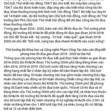
Chủ tịch Thứ nhất Hội đồng TĐKT Bộ cho biết: Bộ máy làm công tác
TĐKT của Bộ được kiện toàn, đáp ứng yêu cầu triển khai công tác thi
đua, khen thưởng trong tình hình mới. Hội đồng TĐKT Bộ tiếp tục duy trì
với 14 thành viên, do Bộ trưởng làm Chủ tịch Hội đồng, một đồng chí Thứ
trưởng làm Phó Chủ tịch Thứ nhất Hội đồng để chỉ đạo công tác thi đua,
khen thưởng của Bộ.
Trong giai đoạn 2016 - 2020, bám sát chủ đề thi đua do Thủ tướng phát
động, Bộ trưởng Bộ KH&CN đã phát động thi đua giai đoạn 2016-2018
với Chủ đề “Đoàn kết - Kỷ cương - Trí tuệ - Hiệu quả”; giai đoạn 2018-
2020 với chủ đề: “Đổi mới, sáng tạo đưa nhanh KH&CN vào cuộc sống”.
Thứ trưởng Bộ Khoa học và Công nghệ Phạm Công Tạc báo cáo tổng kết
phong trào thi đua giai đoạn 2016 - 2020 tại Đại hội
Thông qua các phong trào thi đua; kết quả thực hiện nhiệm vụ giai đoạn
2016-2020, Bộ KH&CN được Thủ tướng Chính phủ tặng Bằng khen các
năm 2016, 2018 và 2019. Chủ tịch nước đã trao tặng Huân chương Lao
động hạng nhất lần 2 nhân dịp kỷ niệm 60 năm thành lập Bộ. Chủ tịch
Nước đã trao tặng 70 Huân chương các loại gồm Huân chương Độc lập,
Huân chương Lao động và 03 Huân chương Chiến công cho tập thể, cá
nhân các đơn vị trực thuộc Bộ KH&CN. Thủ tướng Chính phủ đã phong
tặng 05 Danh hiệu chiến sỹ thi đua toàn quốc, 19 lượt Cờ thi đua và 41
Bằng khen của Thủ tướng Chính phủ cho các tập thể, cá nhân trực thuộc
Bộ KH&CN. Bộ trưởng Bộ KH&CN đã quyết định tặng Cờ thi đua của Bộ
cho 60 lượt tập thể; Kỷ niệm chương Vì sự nghiệp KH&CN cho 2.051 cá
nhân và Bằng khen cho 1.805 lượt tập thể, cá nhân, trong đó có 08 tập
thể và 12 cá nhân điển hình.