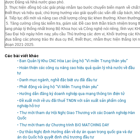
được Đảng và Nhà nước giao phó.
3. Thực hiện đồng bộ các giải pháp nhằm tạo bước chuyển biến mạnh về chất tr
thiết thực và hiệu quả; chú trọng hướng vào giải quyết các vấn đề cấp bách, k
4. Tiếp tục đổi mới và nâng cao chất lượng công tác khen thưởng. Khen thưởng 
5. Tăng cường công tác kiểm tra, giám sát. Đề cao tinh thần trách nhiệm trong 
lang pháp lý thống nhất trong Bộ Khoa học và Công nghệ nói riêng, lĩnh vực 
Sau Đại hội ngày hôm nay, yêu cầu Thủ trưởng các đơn vị, Khối trưởng các Khố
đua bằng các phong trào thi đua cụ thể, thiết thực, nhằm thực hiện thắng lợi 
đoạn 2021-2025.
Các bài viết khác
• Ban Quản lý Khu CNC Hòa Lạc ủng hộ “Vì miền Trung thân yêu”
• Hoàn thiện các công cụ nâng cao hiệu quả quản lý nhà nước về đầu
tư
• Danh mục ngành, nghề đặc biệt ưu đãi đầu tư
• Phát động và ủng hộ “Vì Miền Trung thân yêu”
• Hướng dẫn đăng ký doanh nghiệp qua mạng thông tin điện tử
• Đề xuất mới về ưu đãi thuế TNDN với sản xuất sản phẩm công
nghiệp hỗ trợ
• Thư mời tham dự Hội Nghị Giao Thương với các Doanh nghiệp Hàn
Quốc
• Thư mời tham dự Chương trình BIO MATCHING DAY
• Dự thảo Nghị định Hướng dẫn về dự án quan trọng quốc gia và dự
án do Quốc hội quyết định chủ trương đầu tư