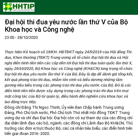
Đại hội thi đua yêu nước lần thứ V của Bộ
Trang Chủ
Khoa học và Công nghệ
Giới thiệu
23:00 - 28/10/2020
Tin tức - sự kiện
Lịch sử hình thành và phát triển
Quy hoạch
Tầm nhìn - Sứ mệnh
Ban Quản lý Khu
Thực hiện Kế hoạch số 19/KH- HĐTĐKT ngày 24/5/2019 của Hội đồng Thi
đua, Khen thưởng (TĐKT) Trung ương về tổ chức Đại hội thi đua và Hội
Ưu thế
Lãnh đạo Ban Quản lý
Chính sách mới
Quy hoạch tổng thể
nghị điển hình tiên tiến các cấp tiến tới Đại hội thi đua toàn quốc lần thứ X,
ngày 26/10/2020, Bộ Khoa học và Công nghệ (KH&CN) long trọng tổ chức
Nhà đầu tư
Cơ cấu tổ chức
Doanh nghiệp
Quy hoạch khu chức năng
Vị trí
Đại hội thi đua yêu nước lần thứ V của Bộ. Đây là dịp để đánh giá tổng kết,
kết quả phong trào thi đua, nhằm tôn vinh và biểu dương những tấm
Hướng dẫn đầu tư
Chức năng, nhiệm vụ
Hợp tác quốc tế
Cơ sở hạ tầng
gương tiêu biểu trong các phong trào thi đua yêu nước của Bộ. Đó là các
Văn bản pháp luật
Đào tạo và Nghiên cứu
Cơ chế ưu đãi đầu tư
Trình tự, thủ tục đầu tư
điển hình tiên tiến được xây dựng trong các phong trào thi đua trên mọi
mặt công tác của Bộ từ quản lý, điều hành đến nghiên cứu khoa học và
Thông báo
Cách mạng công nghiệp lần thứ 4
Cơ chế Một cửa
Tiêu chí đầu tư
Các thủ tục hành chính
lao động trực tiếp.
Đồng chí Đặng Thị Ngọc Thịnh, Ủy viên Ban Chấp hành Trung ương
Dữ liệu mở
Nguồn nhân lực
Lĩnh vực đầu tư
Doanh nghiệp
Thông báo chung
Đảng, Phó Chủ tịch nước, Phó Chủ tịch Thứ nhất Hội đồng TĐKT Trung
ương dự và chỉ đạo Đại hội. Đại hội còn có sự tham dự của các đồng chí
FAQs
Quản lý và vận hành dự án đầu tư
Đất đai
Tuyển dụng
đại diện lãnh đạo các bộ, ngành; các đồng chí Lãnh đạo Bộ KH&CN; Thủ
trưởng các đơn vị trực thuộc Bộ; các cá nhân tiêu biểu; các điển hình tiên
Liên hệ - Liên kết
Đầu tư
Công khai ngân sách
tiến giai đoạn 2016 -2020.