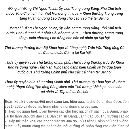
Đồng chí Đặng Thị Ngọc Thịnh, Ủy viên Trung ương Đảng, Phó Chủ tịch
nước, Phó Chủ tịch thứ nhất Hội đồng thi đua – Khen thưởng Trung ương
tặng Huân chương Lao động cho các Tập thể tại Đại hội
Đồng chí Đặng Thị Ngọc Thịnh, Ủy viên Trung ương Đảng, Phó Chủ tịch
nước, Phó Chủ tịch thứ nhất Hội đồng thi đua – Khen thưởng Trung ương
tặng Huân chương Lao động cho các cá nhân tại Đại hội
Thứ trưởng thường trực Bộ Khoa học và Công nghệ Trần Văn Tùng tặng Cờ
thi đua cho các đơn vị tại Đại hội
Thừa ủy quyền của Thủ tướng Chính phủ, Thứ trưởng thường trực Bộ Khoa
học và Công nghệ Trần Văn Tùng tặng danh hiệu Chiến sỹ thi đua toàn
quốc của Thủ tướng Chính phủ cho các cá nhân tại Đại hội
Thừa ủy quyền của Thủ tướng Chính phủ, Thứ trưởng Bộ Khoa học và Công
nghệ Phạm Công Tạc tặng Bằng khen của Thủ tướng Chính phủ cho các
cá nhân và Tập thể tại Đại hội
Đoàn kết, kỷ cương, Đổi mới sáng tạo, hiệu quả,
là chủ đề thi đua được đồ
2021- 2025 và được tập trung những nội dung chủ yếu sau:
1. Tiếp tục quán triệt, tuyên truyền các chủ trương, chính sách của Đảng, ph
vai trò lãnh đạo, chỉ đạo của Ban cán sự Đảng, Lãnh đạo Bộ, Thủ trưởng các đơn
2. Tiếp tục triển khai các phong trào thi đua do Thủ tướng Chính phủ phát độn
Minh”; đẩy mạnh công tác phát hiện, bồi dưỡng và nhân rộng các điển hình tiên