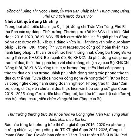
Khu CNC Hòa Lạc
Liên kết
Đồng chí Đặng Thị Ngọc Thịnh, Ủy viên Ban Chấp hành Trung ương Đảng,
Lao động
Liên hệ
Phó Chủ tịch nước dự Đại hội
Nhiều kết quả đáng khích lệ
Môi trường
Trong bài phát biểu khai mạc Đại hội, đồng chí Trần Văn Tùng, Phó Bí
Quy hoạch - Xây dựng
thư Ban cán sự đảng, Thứ trưởng Thường trực Bộ KH&CN cho biết: Giai
đoạn 2016-2020, Bộ KH&CN đã tích cực triển khai nhiều giải pháp đồng
Ưu đãi đầu tư
bộ và đạt được nhiều kết quả đáng khích lệ. Hệ thống văn bản quy phạm
pháp luật về TĐKT trong lĩnh vực KH&CNđược củng cố, hoàn thiện, tạo
Công nghệ và Sản phẩm
hành lang pháp lý thuận lợi để thực hiện thống nhất, đồng bộ trong Bộ và
trong lĩnh vực KH&CN. Bên cạnh đó, Bộ KH&CN đã phát động các phong
Văn bản khác
trào thi đua, thiết thực, phù hợp với chức năng, nhiệm vụ của Bộ KH&CN.
Đồng thời, Bộ KH&CNcũng tích cực hưởng ứng, triển khai các phong
trào thi đua do Thủ tướng Chính phủ phát động bằng các phong trào thi
đua cụ thể như: “Đưa khoa học và công nghệ về nông thôn”; “Khoa học
và công nghệ đồng hành cùng doanh nghiệp”. Phong trào thi đua “Cán
bộ, công chức, viên chức thi đua thực hiện văn hóa công sở” giai đoạn
2019 - 2025 cũng được triển khai đồng bộ, lan tỏa tới toàn bộ các đơn vị,
cán bộ, công chức, viên chức và người lao động của Bộ.
Thứ trưởng thường trực Bộ Khoa học và Công nghệ Trần Văn Tùng phát
biểu khai mạc Đại hội
Báo cáo tổng kết phong trào thi đua giai đoạn 2016 -2020 và phương
hướng nhiệm vụ trong công tác TĐKT giai đoạn 2021-2025, đồng chí
Phạm Công Tạc, Ủy viên ban cán sự Đảng, Thứ trưởng Bộ KH&CN, Phó