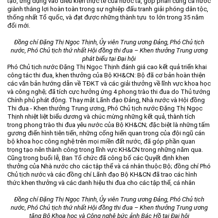
tạo, ứng dụng vào điều kiện thực tế của nước ta, góp phần cùng cả nước
giành thắng lợi hoàn toàn trong sự nghiệp đấu tranh giải phóng dân tộc,
thống nhất Tổ quốc, và đạt được những thành tựu to lớn trong 35 năm
đổi mới.
Đồng chí Đặng Thị Ngọc Thịnh, Ủy viên Trung ương Đảng, Phó Chủ tịch
nước, Phó Chủ tịch thứ nhất Hội đồng thi đua – Khen thưởng Trung ương
phát biểu tại Đại hội
Phó Chủ tịch nước Đặng Thị Ngọc Thịnh đánh giá cao kết quả triển khai
công tác thi đua, khen thưởng của Bộ KH&CN: Bộ đã cơ bản hoàn thiện
các văn bản hướng dẫn về TĐKT và các giải thưởng về lĩnh vực khoa học
và công nghệ; đã tích cực hưởng ứng 4 phong trào thi đua do Thủ tướng
Chính phủ phát động. Thay mặt Lãnh đạo Đảng, Nhà nước và Hội đồng
Thi đua - Khen thưởng Trung ương, Phó Chủ tịch nước Đặng Thị Ngọc
Thịnh nhiệt liệt biểu dương và chúc mừng những kết quả, thành tích
trong phong trào thi đua yêu nước của Bộ KH&CN; đặc biệt là những tấm
gương điển hình tiên tiến, những cống hiến quan trọng của đội ngũ cán
bộ khoa học công nghệ trên mọi miền đất nước, đã góp phần quan
trọng tạo nên thành công trong lĩnh vực KH&CN trong những năm qua.
Cũng trong buổi lễ, Ban Tổ chức đã công bố các Quyết định khen
thưởng của Nhà nước cho các tập thể và cá nhân thuộc Bộ; đồng chí Phó
Chủ tịch nước và các đồng chí Lãnh đạo Bộ KH&CN đã trao các hình
thức khen thưởng và các danh hiệu thi đua cho các tập thể, cá nhân
Đồng chí Đặng Thị Ngọc Thịnh, Ủy viên Trung ương Đảng, Phó Chủ tịch
nước, Phó Chủ tịch thứ nhất Hội đồng thi đua – Khen thưởng Trung ương
tặng Bộ Khoa học và Công nghệ bức ảnh Bác Hồ tại Đại hội