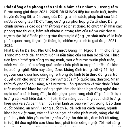
Phát động các phong trào thi đua bám sát nhiệm vụ trọng tâm
Bước sang giai đoạn 2021 - 2025, Bộ KH&CN tiếp tục quán triệt, tuyên
truyền đường lối, chủ trương của Đảng, chính sách, pháp luật của Nhà
nước về công tác TĐKT. Tăng cường sự phối hợp giữa tổ chức Đảng,
chính quyền và các đoàn thể trong việc phát động, tổ chức triển khai các
phong trào thi đua, bám sát nhiệm vụ trọng tâm của Bộ và các đơn vị
trực thuộc Bộ để các phong trào thực sự là động lực phát triển và là biện
pháp quan trọng thực hiện thắng lợi nhiệm vụ chính trị giai đoạn 2021-
2025.
Phát biểu tại Đại hội, Phó Chủ tịch nước Đặng Thị Ngọc Thịnh cho rằng:
Trong mọi thời đại, tri thức luôn là nền tảng của sự tiến bộ xã hội. Thực
tiễn lịch sử thế giới cũng chứng minh, một đất nước muốn phát triển,
sánh vai cùng các cường quốc năm châu phải từ sự phát triển của khoa
học công nghệ. Điều này càng được khẳng định trong thế kỷ 21 - kỷ
nguyên của khoa học công nghệ, trong đó kinh tế tri thức đóng vai trò
quyết định cho sự phát triển bền vững của mỗi quốc gia, dân tộc. Nhận
thức rõ ý nghĩa đó, Đảng, Nhà nước ta luôn quan tâm và xác định: "Phát
triển mạnh mẽ khoa học công nghệ, làm cho khoa học công nghệ thực
sự là quốc sách hàng đầu, là động lực quan trọng nhất để phát triển lực
lượng sản xuất hiện đại, kinh tế tri thức, nâng cao năng suất, chất lượng,
hiệu quả và sức cạnh tranh của nền kinh tế; bảo vệ môi trường, bảo đảm
quốc phòng, an ninh". Trong suốt chiều dài lịch sử cách mạng, ngành
khoa học Việt Nam, các nhà khoa học, các nhà phát minh, sáng chế đã
phát huy tinh thần yêu nước, tự hào và tự tôn dân tộc, đem hết tài năng,
trí tuệ, thi đua nghiên cứu khoa học, phát triển công nghệ, đổi mới sáng