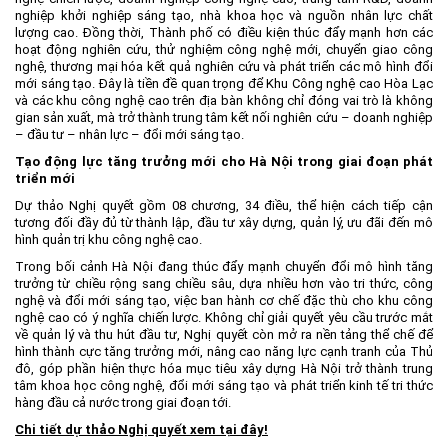
nghiệp khởi nghiệp sáng tạo, nhà khoa học và nguồn nhân lực chất
lượng cao. Đồng thời, Thành phố có điều kiện thúc đẩy mạnh hơn các
hoạt động nghiên cứu, thử nghiệm công nghệ mới, chuyển giao công
nghệ, thương mại hóa kết quả nghiên cứu và phát triển các mô hình đổi
mới sáng tạo. Đây là tiền đề quan trọng để Khu Công nghệ cao Hòa Lạc
và các khu công nghệ cao trên địa bàn không chỉ đóng vai trò là không
gian sản xuất, mà trở thành trung tâm kết nối nghiên cứu – doanh nghiệp
– đầu tư – nhân lực – đổi mới sáng tạo.
Tạo động lực tăng trưởng mới cho Hà Nội trong giai đoạn phát
triển mới
Dự thảo Nghị quyết gồm 08 chương, 34 điều, thể hiện cách tiếp cận
tương đối đầy đủ từ thành lập, đầu tư xây dựng, quản lý, ưu đãi đến mô
hình quản trị khu công nghệ cao.
Trong bối cảnh Hà Nội đang thúc đẩy mạnh chuyển đổi mô hình tăng
trưởng từ chiều rộng sang chiều sâu, dựa nhiều hơn vào tri thức, công
nghệ và đổi mới sáng tạo, việc ban hành cơ chế đặc thù cho khu công
nghệ cao có ý nghĩa chiến lược. Không chỉ giải quyết yêu cầu trước mắt
về quản lý và thu hút đầu tư, Nghị quyết còn mở ra nền tảng thể chế để
hình thành cực tăng trưởng mới, nâng cao năng lực cạnh tranh của Thủ
đô, góp phần hiện thực hóa mục tiêu xây dựng Hà Nội trở thành trung
tâm khoa học công nghệ, đổi mới sáng tạo và phát triển kinh tế tri thức
hàng đầu cả nước trong giai đoạn tới.
Chi tiết dự thảo Nghị quyết xem tại đây!