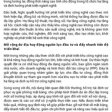
trong tương lai, đồng thời nâng cao tính chủ động trong tổ chức hạ tầng
và định hướng phát triển ngành nghề.
Đặc biệt, Nghị quyết hướng tới phát triển khu công nghệ cao theo mô
hình hiện đại, đồng bộ và thông minh, với hệ thống hạ tầng được đầu tư
đa lớp gồm: Hạ tầng kỹ thuật; Hạ tầng số; Hạ tầng công nghệ; Hạ tầng
xã hội. Cách tiếp cận này cho thấy khu công nghệ cao không còn được
nhìn nhận đơn thuần là khu sản xuất công nghệ, mà là không gian tích
hợp nghiên cứu, thử nghiệm, đổi mới sáng tạo, đào tạo nhân lực, khởi
nghiệp và phát triển hệ sinh thái công nghệ.
Mở rộng dư địa huy động nguồn lực đầu tư và đẩy nhanh tiến độ
triển khai
Một trong những yêu cầu then chốt đối với phát triển khu công nghệ cao
là khả năng huy động nguồn lực lớn, bền vững và linh hoạt. Dự thảo Nghị
quyết đặt ra cơ chế huy động đa dạng nguồn vốn, bao gồm ngân sách
nhà nước, vốn doanh nghiệp và hình thức đối tác công tư (PPP). Đây là
giải pháp quan trọng nhằm giảm áp lực cho đầu tư công, đồng thời
khuyến khích sự tham gia mạnh hơn của khu vực tư nhân vào phát triển
hạ tầng và dịch vụ hỗ trợ công nghệ cao.
Song song với đó, nội dung liên quan đến bồi thường, hỗ trợ, tái định cư
phục vụ giải phóng mặt bằng; cho phép tách thành dự án độc lập trong
một số trường hợp; áp dụng quy trình rút gọn đối với một số nội dung…
được xem là các cơ chế có ý nghĩa thực tiễn cao. Nếu được triển khai
hiệu quả, những quy định này sẽ góp phần tháo gỡ nút thắt về mặt bằng,
đẩy nhanh tiến độ đầu tư, giảm chi phí thời gian và nâng cao hiệu quả sử