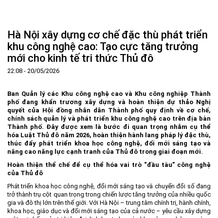
Trang Chủ
Giới thiệu
▼
Hà Nội xây dựng cơ chế đặc thù phát triển
Tin tức - sự kiện
Lịch sử hình thành và phát triển
▼
khu công nghệ cao: Tạo cực tăng trưởng
mới cho kinh tế tri thức Thủ đô
Quy hoạch
Tầm nhìn - Sứ mệnh
Ban Quản lý Khu
▼
22:08 - 20/05/2026
Ưu thế
Lãnh đạo Ban Quản lý
Chính sách mới
Quy hoạch tổng thể
▼
Nhà đầu tư
Cơ cấu tổ chức
Doanh nghiệp
Quy hoạch khu chức năng
Vị trí
Ban Quản lý các Khu công nghệ cao và Khu công nghiệp Thành
phố đang khẩn trương xây dựng và hoàn thiện dự thảo Nghị
Hướng dẫn đầu tư
Chức năng, nhiệm vụ
Hợp tác quốc tế
Cơ sở hạ tầng
▼
quyết của Hội đồng nhân dân Thành phố quy định về cơ chế,
chính sách quản lý và phát triển khu công nghệ cao trên địa bàn
Văn bản pháp luật
Đào tạo và Nghiên cứu
Cơ chế ưu đãi đầu tư
Trình tự, thủ tục đầu tư
▼
Thành phố. Đây được xem là bước đi quan trọng nhằm cụ thể
hóa Luật Thủ đô năm 2026, hoàn thiện hành lang pháp lý đặc thù,
Thông báo
Cách mạng công nghiệp lần thứ 4
Cơ chế Một cửa
Tiêu chí đầu tư
Các thủ tục hành chính
▼
thúc đẩy phát triển khoa học công nghệ, đổi mới sáng tạo và
Dữ liệu mở
Nguồn nhân lực
Lĩnh vực đầu tư
Doanh nghiệp
Thông báo chung
nâng cao năng lực cạnh tranh của Thủ đô trong giai đoạn mới.
Hoàn thiện thể chế để cụ thể hóa vai trò “đầu tàu” công nghệ
FAQs
Quản lý và vận hành dự án đầu tư
Đất đai
Tuyển dụng
của Thủ đô
Liên hệ - Liên kết
Đầu tư
Công khai ngân sách
▼
Phát triển khoa học công nghệ, đổi mới sáng tạo và chuyển đổi số đang
trở thành trụ cột quan trọng trong chiến lược tăng trưởng của nhiều quốc
Khu CNC Hòa Lạc
Liên kết
gia và đô thị lớn trên thế giới. Với Hà Nội – trung tâm chính trị, hành chính,
khoa học, giáo dục và đổi mới sáng tạo của cả nước – yêu cầu xây dựng
Lao động
Liên hệ