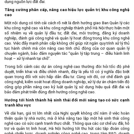
dụng nguồn lực đất đai.
Tăng cường phân cấp, nâng cao hiệu lực quản trị khu công nghệ
cao
Một nội dung có tính cải cách rõ nét là định hướng giao Ban Quản lý các
khu công nghệ cao và khu công nghiệp thành phố Hà Nội thực hiện một
số nhiệm vụ về quản lý đầu tư, đất đai, môi trường, đăng ký doanh
nghiệp, đánh giá công nghệ và quản lý hoạt động trong khu công nghệ
cao. Việc đẩy mạnh phân cấp không chỉ giúp rút ngắn quy trình xử lý thủ
tục hành chính mà còn nâng cao tính chủ động của cơ quan quản lý
chuyên ngành, bảo đảm nguyên tắc “quản lý tập trung – điều hành linh
hoạt – xử lý nhanh tại chỗ”.
Trong bối cảnh các dự án công nghệ cao thường đòi hỏi tốc độ phê
duyệt, triển khai và điều chỉnh nhanh, đây là yếu tố có ý nghĩa đặc biệt
quan trọng đối với sức hấp dẫn đầu tư. Cùng với đó, cơ chế đánh giá
công nghệ, kiểm soát hoạt động doanh nghiệp, xử lý dự án chậm tiến độ
cũng góp phần nâng cao kỷ luật quản lý, sử dụng hiệu quả đất đai và
bảo đảm phát triển đúng định hướng công nghệ cao.
Hướng tới hình thành hệ sinh thái đổi mới sáng tạo có sức cạnh
tranh khu vực
Về dài hạn, giá trị lớn nhất của Nghị quyết không chỉ nằm ở việc hoàn
thiện quản lý nhà nước, mà ở khả năng tạo lập một hệ sinh thái công
nghệ cao có sức cạnh tranh thực chất. Thông qua các cơ chế ưu đãi, hỗ
trợ và quản trị linh hoạt, Hà Nội hướng tới thu hút các tập đoàn công
nghệ chiến lược, doanh nghiệp công nghệ cao, trung tâm R&D, doanh