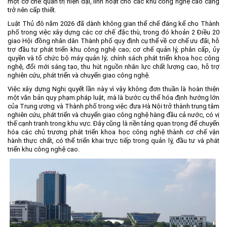
một cơ chế quản trị hiện đại, linh hoạt cho các khu công nghệ cao càng
trở nên cấp thiết.
Môi trường
Luật Thủ đô năm 2026 đã dành không gian thể chế đáng kể cho Thành
Quy hoạch - Xây dựng
phố trong việc xây dựng các cơ chế đặc thù, trong đó khoản 2 Điều 20
giao Hội đồng nhân dân Thành phố quy định cụ thể về cơ chế ưu đãi, hỗ
Ưu đãi đầu tư
trợ đầu tư phát triển khu công nghệ cao; cơ chế quản lý, phân cấp, ủy
quyền và tổ chức bộ máy quản lý; chính sách phát triển khoa học công
Công nghệ và Sản phẩm
nghệ, đổi mới sáng tạo, thu hút nguồn nhân lực chất lượng cao, hỗ trợ
nghiên cứu, phát triển và chuyển giao công nghệ.
Văn bản khác
Việc xây dựng Nghị quyết lần này vì vậy không đơn thuần là hoàn thiện
một văn bản quy phạm pháp luật, mà là bước cụ thể hóa định hướng lớn
của Trung ương và Thành phố trong việc đưa Hà Nội trở thành trung tâm
nghiên cứu, phát triển và chuyển giao công nghệ hàng đầu cả nước, có vị
thế cạnh tranh trong khu vực. Đây cũng là nền tảng quan trọng để chuyển
hóa các chủ trương phát triển khoa học công nghệ thành cơ chế vận
hành thực chất, có thể triển khai trực tiếp trong quản lý, đầu tư và phát
triển khu công nghệ cao.