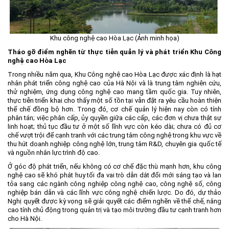
Khu công nghệ cao Hòa Lạc (Ảnh minh họa)
Tháo gỡ điểm nghẽn từ thực tiễn quản lý và phát triển Khu Công
nghệ cao Hòa Lạc
Trong nhiều năm qua, Khu Công nghệ cao Hòa Lạc được xác định là hạt
nhân phát triển công nghệ cao của Hà Nội và là trung tâm nghiên cứu,
thử nghiệm, ứng dụng công nghệ cao mang tầm quốc gia. Tuy nhiên,
thực tiễn triển khai cho thấy một số tồn tại vẫn đặt ra yêu cầu hoàn thiện
thể chế đồng bộ hơn. Trong đó, cơ chế quản lý hiện nay còn có tính
phân tán; việc phân cấp, ủy quyền giữa các cấp, các đơn vị chưa thật sự
linh hoạt; thủ tục đầu tư ở một số lĩnh vực còn kéo dài; chưa có đủ cơ
chế vượt trội để cạnh tranh với các trung tâm công nghệ trong khu vực về
thu hút doanh nghiệp công nghệ lớn, trung tâm R&D, chuyên gia quốc tế
và nguồn nhân lực trình độ cao.
Ở góc độ phát triển, nếu không có cơ chế đặc thù mạnh hơn, khu công
nghệ cao sẽ khó phát huy tối đa vai trò dẫn dắt đổi mới sáng tạo và lan
tỏa sang các ngành công nghiệp công nghệ cao, công nghệ số, công
nghiệp bán dẫn và các lĩnh vực công nghệ chiến lược. Do đó, dự thảo
Nghị quyết được kỳ vọng sẽ giải quyết các điểm nghẽn về thể chế, nâng
cao tính chủ động trong quản trị và tạo môi trường đầu tư cạnh tranh hơn
cho Hà Nội.