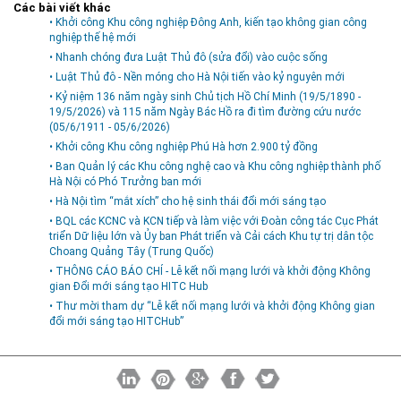
Các bài viết khác
• Khởi công Khu công nghiệp Đông Anh, kiến tạo không gian công
nghiệp thế hệ mới
• Nhanh chóng đưa Luật Thủ đô (sửa đổi) vào cuộc sống
• Luật Thủ đô - Nền móng cho Hà Nội tiến vào kỷ nguyên mới
• Kỷ niệm 136 năm ngày sinh Chủ tịch Hồ Chí Minh (19/5/1890 -
19/5/2026) và 115 năm Ngày Bác Hồ ra đi tìm đường cứu nước
(05/6/1911 - 05/6/2026)
• Khởi công Khu công nghiệp Phú Hà hơn 2.900 tỷ đồng
• Ban Quản lý các Khu công nghệ cao và Khu công nghiệp thành phố
Hà Nội có Phó Trưởng ban mới
• Hà Nội tìm “mắt xích” cho hệ sinh thái đổi mới sáng tạo
• BQL các KCNC và KCN tiếp và làm việc với Đoàn công tác Cục Phát
triển Dữ liệu lớn và Ủy ban Phát triển và Cải cách Khu tự trị dân tộc
Choang Quảng Tây (Trung Quốc)
• THÔNG CÁO BÁO CHÍ - Lễ kết nối mạng lưới và khởi động Không
gian Đổi mới sáng tạo HITC Hub
• Thư mời tham dự “Lễ kết nối mạng lưới và khởi động Không gian
đổi mới sáng tạo HITCHub”