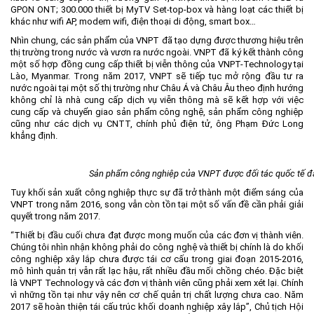
GPON ONT; 300.000 thiết bị MyTV Set-top-box và hàng loạt các thiết bị
khác như wifi AP, modem wifi, điện thoại di động, smart box…
Nhìn chung, các sản phẩm của VNPT đã tạo dựng được thương hiệu trên
thị trường trong nước và vươn ra nước ngoài. VNPT đã ký kết thành công
một số hợp đồng cung cấp thiết bị viễn thông của VNPT-Technology tại
Lào, Myanmar. Trong năm 2017, VNPT sẽ tiếp tục mở rộng đầu tư ra
nước ngoài tại một số thị trường như Châu Á và Châu Âu theo định hướng
không chỉ là nhà cung cấp dịch vụ viễn thông mà sẽ kết hợp với việc
cung cấp và chuyển giao sản phẩm công nghệ, sản phẩm công nghiệp
cũng như các dịch vụ CNTT, chính phủ điện tử, ông Phạm Đức Long
khẳng định.
Sản phẩm công nghiệp của VNPT được đối tác quốc tế đ
Tuy khối sản xuất công nghiệp thực sự đã trở thành một điểm sáng của
VNPT trong năm 2016, song vẫn còn tồn tại một số vấn đề cần phải giải
quyết trong năm 2017.
“Thiết bị đầu cuối chưa đạt được mong muốn của các đơn vị thành viên.
Chúng tôi nhìn nhận không phải do công nghệ và thiết bị chính là do khối
công nghiệp xây lắp chưa được tái cơ cấu trong giai đoạn 2015-2016,
mô hình quản trị vẫn rất lạc hậu, rất nhiều đầu mối chồng chéo. Đặc biệt
là VNPT Technology và các đơn vị thành viên cũng phải xem xét lại. Chính
vì những tồn tại như vậy nên cơ chế quản trị chất lượng chưa cao. Năm
2017 sẽ hoàn thiện tái cấu trúc khối doanh nghiệp xây lắp”, Chủ tịch Hội