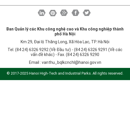
Ban Quản lý các Khu công nghệ cao và Khu công nghiệp thành
phố Hà Nội
Km 29, Đại lộ Thăng Long, Xã Hòa Lạc, TP. Hà Nội
Tel. (84 24) 6326 9292 (Về Đầu tư) - (84 24) 6326 9291 (Về các
vấn đề khác) - Fax. (84 24) 6326 9290
Email :
vanthu_bqlkcnchl@hanoi.gov.vn
© 2017-2025 Hanoi High-Tech and Industrial Parks. All rights reserved.