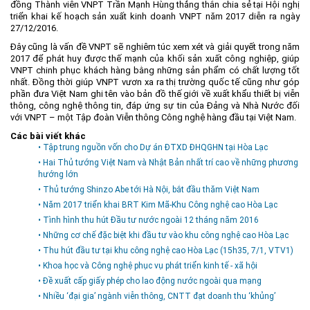
đồng Thành viên VNPT Trần Mạnh Hùng thẳng thắn chia sẻ tại Hội nghị
triển khai kế hoạch sản xuất kinh doanh VNPT năm 2017 diễn ra ngày
27/12/2016.
Đây cũng là vấn đề VNPT sẽ nghiêm túc xem xét và giải quyết trong năm
2017 để phát huy được thế mạnh của khối sản xuất công nghiệp, giúp
VNPT chinh phục khách hàng bằng những sản phẩm có chất lượng tốt
nhất. Đồng thời giúp VNPT vươn xa ra thị trường quốc tế cũng như góp
phần đưa Việt Nam ghi tên vào bản đồ thế giới về xuất khẩu thiết bị viễn
thông, công nghệ thông tin, đáp ứng sự tin của Đảng và Nhà Nước đối
với VNPT – một Tập đoàn Viễn thông Công nghệ hàng đầu tại Việt Nam.
Các bài viết khác
• Tập trung nguồn vốn cho Dự án ĐTXD ĐHQGHN tại Hòa Lạc
• Hai Thủ tướng Việt Nam và Nhật Bản nhất trí cao về những phương
hướng lớn
• Thủ tướng Shinzo Abe tới Hà Nội, bắt đầu thăm Việt Nam
• Năm 2017 triển khai BRT Kim Mã-Khu Công nghệ cao Hòa Lạc
• Tình hình thu hút Đầu tư nước ngoài 12 tháng năm 2016
• Những cơ chế đặc biệt khi đầu tư vào khu công nghệ cao Hòa Lạc
• Thu hút đầu tư tại khu công nghệ cao Hòa Lạc (15h35, 7/1, VTV1)
• Khoa học và Công nghệ phục vụ phát triển kinh tế - xã hội
• Đề xuất cấp giấy phép cho lao động nước ngoài qua mạng
• Nhiều ‘đại gia’ ngành viễn thông, CNTT đạt doanh thu ‘khủng’