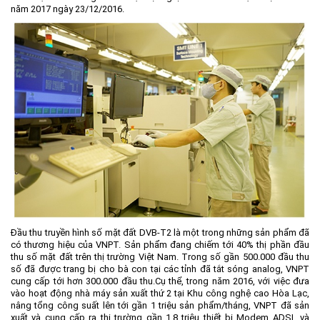
Khu CNC Hòa Lạc
Liên kết
năm 2017 ngày 23/12/2016.
Lao động
Liên hệ
Môi trường
Quy hoạch - Xây dựng
Ưu đãi đầu tư
Công nghệ và Sản phẩm
Văn bản khác
Đầu thu truyền hình số mặt đất DVB-T2 là một trong những sản phẩm đã
có thương hiệu của VNPT. Sản phẩm đang chiếm tới 40% thị phần đầu
thu số mặt đất trên thị trường Việt Nam. Trong số gần 500.000 đầu thu
số đã được trang bị cho bà con tại các tỉnh đã tắt sóng analog, VNPT
cung cấp tới hơn 300.000 đầu thu.Cụ thể, trong năm 2016, với việc đưa
vào hoạt động nhà máy sản xuất thứ 2 tại Khu công nghệ cao Hòa Lạc,
nâng tổng công suất lên tới gần 1 triệu sản phẩm/tháng, VNPT đã sản
xuất và cung cấp ra thị trường gần 1,8 triệu thiết bị Modem ADSL và