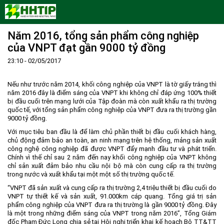
Năm 2016, tổng sản phẩm công nghiệp
Trang Chủ
của VNPT đạt gần 9000 tỷ đồng
Giới thiệu
23:10 - 02/05/2017
Tin tức - sự kiện
Lịch sử hình thành và phát triển
Quy hoạch
Tầm nhìn - Sứ mệnh
Ban Quản lý Khu
Nếu như trước năm 2014, khối công nghiệp của VNPT là tờ giấy trắng thì
năm 2016 đây là điểm sáng của VNPT khi không chỉ đáp ứng 100% thiết
Ưu thế
Lãnh đạo Ban Quản lý
Chính sách mới
Quy hoạch tổng thể
bị đầu cuối trên mạng lưới của Tập đoàn mà còn xuất khẩu ra thị trường
quốc tế, với tổng sản phẩm công nghiệp của VNPT đưa ra thị trường gần
Nhà đầu tư
Cơ cấu tổ chức
Doanh nghiệp
Quy hoạch khu chức năng
Vị trí
9000 tỷ đồng.
Hướng dẫn đầu tư
Chức năng, nhiệm vụ
Hợp tác quốc tế
Cơ sở hạ tầng
Với mục tiêu ban đầu là để làm chủ phần thiết bị đầu cuối khách hàng,
chủ động đảm bảo an toàn, an ninh mạng trên hệ thống, mảng sản xuất
Văn bản pháp luật
Đào tạo và Nghiên cứu
Cơ chế ưu đãi đầu tư
Trình tự, thủ tục đầu tư
công nghệ công nghiệp đã được VNPT đẩy mạnh đầu tư và phát triển.
Chính vì thế chỉ sau 2 năm đến nay khối công nghiệp của VNPT không
Thông báo
Cách mạng công nghiệp lần thứ 4
Cơ chế Một cửa
Tiêu chí đầu tư
Các thủ tục hành chính
chỉ sản xuất đảm bảo nhu cầu nội bộ mà còn cung cấp ra thị trường
trong nước và xuất khẩu tại một một số thị trường quốc tế.
Dữ liệu mở
Nguồn nhân lực
Lĩnh vực đầu tư
Doanh nghiệp
Thông báo chung
“VNPT đã sản xuất và cung cấp ra thị trường 2,4 triệu thiết bị đầu cuối do
FAQs
Quản lý và vận hành dự án đầu tư
Đất đai
Tuyển dụng
VNPT tự thiết kế và sản xuất, 91.000km cáp quang. Tổng giá trị sản
phẩm công nghiệp của VNPT đưa ra thị trường là gần 9000 tỷ đồng. Đây
Liên hệ - Liên kết
Đầu tư
Công khai ngân sách
là một trong những điểm sáng của VNPT trong năm 2016”, Tổng Giám
đốc Phạm Đức Long chia sẻ tại Hội nghị triển khai kế hoạch Bộ TT&TT