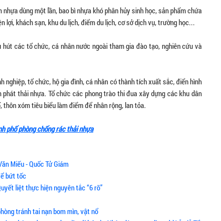
ẩm nhựa dùng một lần, bao bì nhựa khó phân hủy sinh học, sản phẩm chứa
n lợi, khách sạn, khu du lịch, điểm du lịch, cơ sở dịch vụ, trường học...
hu hút các tổ chức, cá nhân nước ngoài tham gia đào tạo, nghiên cứu và
 nghiệp, tổ chức, hộ gia đình, cá nhân có thành tích xuất sắc, điển hình
m phát thải nhựa. Tổ chức các phong trào thi đua xây dựng các khu dân
, thôn xóm tiêu biểu làm điểm để nhân rộng, lan tỏa.
h phố phòng chống rác thải nhựa
Văn Miếu - Quốc Tử Giám
để bứt tốc
uyết liệt thực hiện nguyên tắc “6 rõ”
hòng tránh tai nạn bom mìn, vật nổ