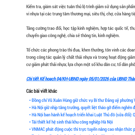
Kiểm tra, giám sát việc tuân thủ lộ trình giảm sử dụng sản ph
vi nhựa tại các trung tâm thương mại, siêu thị, chợ, cửa hàng tiệ
Tăng cường trao đổi, học tập kinh nghiệm, hợp tác quốc tế, t
chuyển giao công nghệ, chia sẻ thông tin, kinh nghiệm.
Tổ chức các phong trào thi đua, khen thưởng, tôn vinh các doanh
trong công tác quản lý chất thải nhựa và trong hoạt động giả
cư giảm phát thải nhựa; lựa chọn một số khu dân cư, tổ dân phố
Chi tiết Kế hoạch 04/KH-UBND ngày 05/01/2026 của UBND Thàn
Các bài viết khác
• Đồng chí Vũ Xuân Hùng giữ chức vụ Bí thư Đảng uỷ phường 
• Hà Nội giữ nhịp tăng trưởng, quyết liệt tháo gỡ điểm nghẽn 
• Hà Nội ban hành kế hoạch triển khai Luật Thủ đô (sửa đổi): Q
• Tái thiết kế hệ sinh thái khu công nghiệp Hà Nội
• VNMAC phát động cuộc thi trực tuyến nâng cao nhận thức p