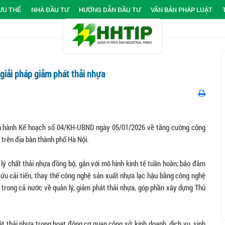
ƯU THẾ
NHÀ ĐẦU TƯ
HƯỚNG DẪN ĐẦU TƯ
VĂN BẢN PHÁP LUẬT
giải pháp giảm phát thải nhựa
 hành Kế hoạch số 04/KH-UBND ngày 05/01/2026 về tăng cường công
 trên địa bàn thành phố Hà Nội.
lý chất thải nhựa đồng bộ, gắn với mô hình kinh tế tuần hoàn; bảo đảm
n cứu cải tiến, thay thế công nghệ sản xuất nhựa lạc hậu bằng công nghệ
ầu trong cả nước về quản lý, giảm phát thải nhựa, góp phần xây dựng Thủ
t thải nhựa trong hoạt động cơ quan công sở, kinh doanh, dịch vụ, sinh