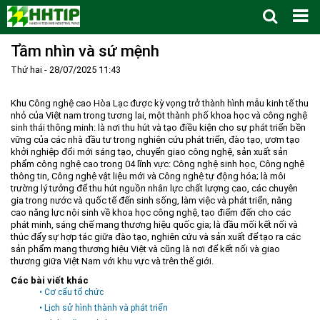
Tầm nhìn và sứ mệnh
Trang Chủ
Thứ hai - 28/07/2025 11:43
Giới thiệu
▼
Tin tức - sự kiện
Lịch sử hình thành và phát triển
▼
Khu Công nghệ cao Hòa Lạc được kỳ vọng trở thành hình mẫu kinh tế thu
nhỏ của Việt nam trong tương lai, một thành phố khoa học và công nghệ
Quy hoạch
Tầm nhìn - Sứ mệnh
Ban Quản lý Khu
▼
sinh thái thông minh: là nơi thu hút và tạo điều kiện cho sự phát triển bền
vững của các nhà đầu tư trong nghiên cứu phát triển, đào tạo, ươm tạo
Ưu thế
Lãnh đạo Ban Quản lý
Chính sách mới
Quy hoạch tổng thể
▼
khởi nghiệp đổi mới sáng tạo, chuyển giao công nghệ, sản xuất sản
phẩm công nghệ cao trong 04 lĩnh vực: Công nghệ sinh học, Công nghệ
Nhà đầu tư
Cơ cấu tổ chức
Doanh nghiệp
Quy hoạch khu chức năng
Vị trí
thông tin, Công nghệ vật liệu mới và Công nghệ tự động hóa; là môi
Hướng dẫn đầu tư
Chức năng, nhiệm vụ
Hợp tác quốc tế
Cơ sở hạ tầng
▼
trường lý tưởng để thu hút nguồn nhân lực chất lượng cao, các chuyên
gia trong nước và quốc tế đến sinh sống, làm việc và phát triển, nâng
Văn bản pháp luật
Đào tạo và Nghiên cứu
Cơ chế ưu đãi đầu tư
Trình tự, thủ tục đầu tư
▼
cao năng lực nội sinh về khoa học công nghệ, tạo điểm đến cho các
phát minh, sáng chế mang thương hiệu quốc gia; là đầu mối kết nối và
Thông báo
Cách mạng công nghiệp lần thứ 4
Cơ chế Một cửa
Tiêu chí đầu tư
Các thủ tục hành chính
▼
thúc đẩy sự hợp tác giữa đào tạo, nghiên cứu và sản xuất để tạo ra các
sản phẩm mang thương hiệu Việt và cũng là nơi để kết nối và giao
Dữ liệu mở
Nguồn nhân lực
Lĩnh vực đầu tư
Doanh nghiệp
Thông báo chung
thương giữa Việt Nam với khu vực và trên thế giới.
FAQs
Quản lý và vận hành dự án đầu tư
Đất đai
Tuyển dụng
Các bài viết khác
• Cơ cấu tổ chức
Liên hệ - Liên kết
Đầu tư
Công khai ngân sách
▼
• Lịch sử hình thành và phát triển