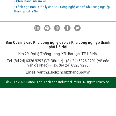
• Chức năng, nhiệm vụ
Khu CNC Hòa Lạc
Liên kết
• Lãnh đạo Ban Quản lý các Khu Công nghệ cao và Khu công nghiệp
Lao động
Liên hệ
thành phố Hà Nội
Môi trường
Quy hoạch - Xây dựng
Ưu đãi đầu tư
Ban Quản lý các Khu công nghệ cao và Khu công nghiệp thành
Công nghệ và Sản phẩm
phố Hà Nội
Văn bản khác
Km 29, Đại lộ Thăng Long, Xã Hòa Lạc, TP. Hà Nội
Tel. (84 24) 6326 9292 (Về Đầu tư) - (84 24) 6326 9291 (Về các
vấn đề khác) - Fax. (84 24) 6326 9290
Email :
vanthu_bqlkcnchl@hanoi.gov.vn
© 2017-2025 Hanoi High-Tech and Industrial Parks. All rights reserved.