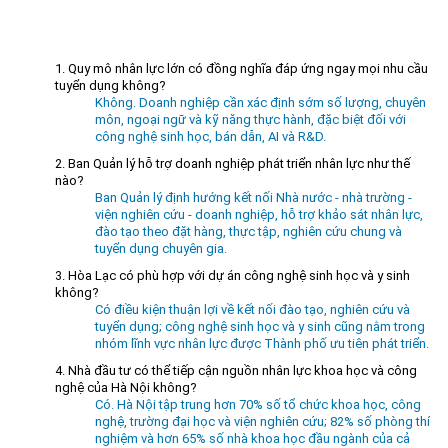
Trang Chủ
Giới thiệu
▼
1. Quy mô nhân lực lớn có đồng nghĩa đáp ứng ngay mọi nhu cầu
tuyển dụng không?
Tin tức - sự kiện
Lịch sử hình thành và phát triển
▼
Không. Doanh nghiệp cần xác định sớm số lượng, chuyên
Quy hoạch
Tầm nhìn - Sứ mệnh
Ban Quản lý Khu
▼
môn, ngoại ngữ và kỹ năng thực hành, đặc biệt đối với
công nghệ sinh học, bán dẫn, AI và R&D.
Ưu thế
Lãnh đạo Ban Quản lý
Chính sách mới
Quy hoạch tổng thể
▼
2. Ban Quản lý hỗ trợ doanh nghiệp phát triển nhân lực như thế
nào?
Nhà đầu tư
Cơ cấu tổ chức
Doanh nghiệp
Quy hoạch khu chức năng
Vị trí
Ban Quản lý định hướng kết nối Nhà nước - nhà trường -
Hướng dẫn đầu tư
Chức năng, nhiệm vụ
Hợp tác quốc tế
Cơ sở hạ tầng
viện nghiên cứu - doanh nghiệp, hỗ trợ khảo sát nhân lực,
▼
đào tạo theo đặt hàng, thực tập, nghiên cứu chung và
Văn bản pháp luật
Đào tạo và Nghiên cứu
Cơ chế ưu đãi đầu tư
Trình tự, thủ tục đầu tư
▼
tuyển dụng chuyên gia.
3. Hòa Lạc có phù hợp với dự án công nghệ sinh học và y sinh
Thông báo
Cách mạng công nghiệp lần thứ 4
Cơ chế Một cửa
Tiêu chí đầu tư
Các thủ tục hành chính
▼
không?
Có điều kiện thuận lợi về kết nối đào tạo, nghiên cứu và
Dữ liệu mở
Nguồn nhân lực
Lĩnh vực đầu tư
Doanh nghiệp
Thông báo chung
tuyển dụng; công nghệ sinh học và y sinh cũng nằm trong
FAQs
Quản lý và vận hành dự án đầu tư
Đất đai
Tuyển dụng
nhóm lĩnh vực nhân lực được Thành phố ưu tiên phát triển.
4. Nhà đầu tư có thể tiếp cận nguồn nhân lực khoa học và công
Liên hệ - Liên kết
Đầu tư
Công khai ngân sách
▼
nghệ của Hà Nội không?
Có. Hà Nội tập trung hơn 70% số tổ chức khoa học, công
Khu CNC Hòa Lạc
Liên kết
nghệ, trường đại học và viện nghiên cứu; 82% số phòng thí
Lao động
Liên hệ
nghiệm và hơn 65% số nhà khoa học đầu ngành của cả