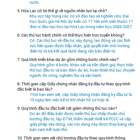
nước.
Môi trường
5. Hòa Lạc có lợi thế gì về nguồn nhân lực tại chỗ?
Khu vực tập trung các cơ sở đào tạo và nghiên cứu; Đại
Quy hoạch - Xây dựng
học Quốc gia Hà Nội dự kiến có 17.166 sinh viên thuộc 11
đơn vị đào tạo học tại Hòa Lạc trong năm học 2026-2027.
Ưu đãi đầu tư
6. Các thủ tục hành chính có thể thực hiện trực tuyến không?
Công nghệ và Sản phẩm
Có. Các thủ tục về đầu tư, xây dựng, lao động và các lĩnh
vực liên quan được tiếp nhận, giải quyết trên môi trường
Văn bản khác
điện tử và trả kết quả dưới dạng văn bản điện tử.
7. Quá trình triển khai dự án gồm những bước chính nào?
Quy trình gồm 4 bước: khảo sát và tiền đánh giá; thực hiện
thủ tục đầu tư và bảo đảm dự án; hoàn thiện thủ tục chuyên
ngành; thi công, nghiệm thu và vận hành.
8. Thời gian cấp Giấy chứng nhận đăng ký đầu tư theo quy trình
đặc biệt là bao lâu?
Thời hạn xem xét, cấp Giấy chứng nhận đăng ký đầu tư là
15 ngày làm việc kể từ khi nhận hồ sơ hợp lệ.
9. Quy trình đầu tư đặc biệt cắt giảm những thủ tục nào?
Dự án đủ điều kiện được miễn thủ tục chấp thuận chủ
trương đầu tư, lập ĐTM, thẩm duyệt thiết kế PCCC và cấp
giấy phép xây dựng; các nội dung này được thay bằng văn
bản cam kết tuân thủ.
10. Thời gian xem xét chủ trương đầu tư theo quy trình thông