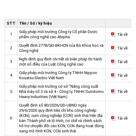
Trang Chủ
Giới thiệu
▼
STT
Tên / Số / ký hiệu
Tin tức - sự kiện
Lịch sử hình thành và phát triển
▼
Giấy phép môi trường Công ty Cổ phần Dược
1
Tải về
Quy hoạch
Tầm nhìn - Sứ mệnh
Ban Quản lý Khu
▼
phẩm công nghệ cao Abipha
Quyết định 2778/QĐ-BKHCN của Bộ Khoa học và
Ưu thế
Lãnh đạo Ban Quản lý
Chính sách mới
Quy hoạch tổng thể
▼
2
Tải về
Công nghệ
Nhà đầu tư
Cơ cấu tổ chức
Doanh nghiệp
Quy hoạch khu chức năng
Vị trí
Nghị định quy định chi tiết và biện pháp thi hành
3
Tải về
một số điều của Luật Công nghệ cao
Hướng dẫn đầu tư
Chức năng, nhiệm vụ
Hợp tác quốc tế
Cơ sở hạ tầng
▼
Giấy phép môi trường Công ty TNHH Nippon
Văn bản pháp luật
Đào tạo và Nghiên cứu
Cơ chế ưu đãi đầu tư
Trình tự, thủ tục đầu tư
▼
4
Tải về
Kouatsu Electric Việt Nam
Thông báo
Cách mạng công nghiệp lần thứ 4
Cơ chế Một cửa
Tiêu chí đầu tư
Các thủ tục hành chính
▼
Giấy phép môi trường cơ sở “Nâng công suất
5
Nhà máy số 3 và số 4 - Công ty TNHH Sumitomo
Tải về
Dữ liệu mở
Nguồn nhân lực
Lĩnh vực đầu tư
Doanh nghiệp
Thông báo chung
Heavy Industries (Việt Nam)
FAQs
Quản lý và vận hành dự án đầu tư
Đất đai
Tuyển dụng
Quyết định số 80/2026/QĐ-UBND ngày
29/6/2026 quy định tiêu chí khu công nghiệp
Liên hệ - Liên kết
Đầu tư
Công khai ngân sách
▼
(KCN), cụm công nghiệp (CCN) sinh thái trên địa
6
Tải về
bàn Thành phố và lộ trình, cơ chế và chính sách
Khu CNC Hòa Lạc
Liên kết
hỗ trợ chuyển đổi các KCN, CCN đang hoạt động
sang mô hình KCN, CCN sinh thái
Lao động
Liên hệ