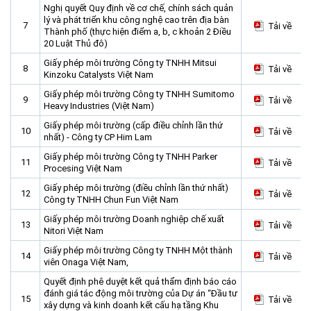
Nghị quyết Quy định về cơ chế, chính sách quản
Môi trường
lý và phát triển khu công nghệ cao trên địa bàn
7
Tải về
Thành phố (thực hiện điểm a, b, c khoản 2 Điều
Quy hoạch - Xây dựng
20 Luật Thủ đô)
Ưu đãi đầu tư
Giấy phép môi trường Công ty TNHH Mitsui
8
Tải về
Kinzoku Catalysts Việt Nam
Công nghệ và Sản phẩm
Giấy phép môi trường Công ty TNHH Sumitomo
9
Tải về
Văn bản khác
Heavy Industries (Việt Nam)
Giấy phép môi trường (cấp điều chỉnh lần thứ
10
Tải về
nhất) - Công ty CP Him Lam
Giấy phép môi trường Công ty TNHH Parker
11
Tải về
Procesing Việt Nam
Giấy phép môi trường (điều chỉnh lần thứ nhất)
12
Tải về
Công ty TNHH Chun Fun Việt Nam
Giấy phép môi trường Doanh nghiệp chế xuất
13
Tải về
Nitori Việt Nam
Giấy phép môi trường Công ty TNHH Một thành
14
Tải về
viên Onaga Việt Nam,
Quyết định phê duyệt kết quả thẩm định báo cáo
đánh giá tác động môi trường của Dự án “Đầu tư
15
Tải về
xây dựng và kinh doanh kết cấu hạ tầng Khu