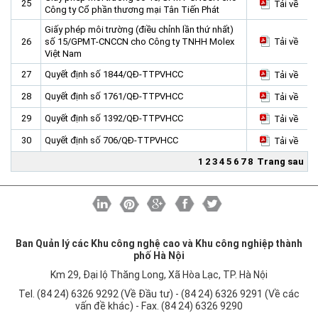
25
Tải về
Công ty Cổ phần thương mại Tân Tiến Phát
Giấy phép môi trường (điều chỉnh lần thứ nhất)
26
số 15/GPMT-CNCCN cho Công ty TNHH Molex
Tải về
Việt Nam
27
Quyết định số 1844/QĐ-TTPVHCC
Tải về
28
Quyết định số 1761/QĐ-TTPVHCC
Tải về
29
Quyết định số 1392/QĐ-TTPVHCC
Tải về
30
Quyết định số 706/QĐ-TTPVHCC
Tải về
1
2
3
4
5
6
7
8
Trang sau
Ban Quản lý các Khu công nghệ cao và Khu công nghiệp thành
phố Hà Nội
Km 29, Đại lộ Thăng Long, Xã Hòa Lạc, TP. Hà Nội
Tel. (84 24) 6326 9292 (Về Đầu tư) - (84 24) 6326 9291 (Về các
vấn đề khác) - Fax. (84 24) 6326 9290