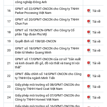
công nghiệp Đông Anh
GPMT số 22/GPMT-CNCCN cho Công ty TNHH
16
Tải về
Parker Procesing Việt Nam
GPMT số 20/GPMT-CNCCN cho Công ty TNHH
17
Tải về
Chun Fun
GPMT số 19/CNCCN-GPMT cho Công ty Cổ
18
Tải về
phần Tập đoàn Phú Mỹ
19
Quyết định số 158/QĐ-CNCCN
Tải về
GPMT số 18/GPMT-CNCCN cho Công ty TNHH
20
Tải về
Điện tử Meiko Quang Minh
GPMT số 17/GPMT-CNCCN của cơ sở “Sản xuất
21
và kinh doanh đồ gỗ, đồ nội thất và trang trí nội
Tải về
thất”
GPMT điều chỉnh số 14/GPMT-CNCCN cho Công
22
Tải về
ty TNHH Đa ngành Minh Tiến
Giấy phép môi trường số 08/GPMT-CNCCN cho
23
Tải về
Công ty TNHH Hard Coat Việt Nam
Giấy phép môi trường số 07/GPMT-CNCCN cho
24
Tải về
Công ty TNHH Honest Việt Nam
Giấy phép môi trường số 16/GPMT-CNCCN cho