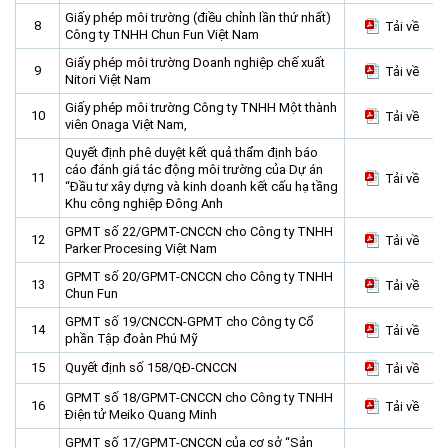
Giấy phép môi trường (điều chỉnh lần thứ nhất)
Môi trường
8
Tải về
Công ty TNHH Chun Fun Việt Nam
Quy hoạch - Xây dựng
Giấy phép môi trường Doanh nghiệp chế xuất
9
Tải về
Nitori Việt Nam
Ưu đãi đầu tư
Giấy phép môi trường Công ty TNHH Một thành
10
Tải về
Công nghệ và Sản phẩm
viên Onaga Việt Nam,
Văn bản khác
Quyết định phê duyệt kết quả thẩm định báo
cáo đánh giá tác động môi trường của Dự án
11
Tải về
“Đầu tư xây dựng và kinh doanh kết cấu hạ tầng
Khu công nghiệp Đông Anh
GPMT số 22/GPMT-CNCCN cho Công ty TNHH
12
Tải về
Parker Procesing Việt Nam
GPMT số 20/GPMT-CNCCN cho Công ty TNHH
13
Tải về
Chun Fun
GPMT số 19/CNCCN-GPMT cho Công ty Cổ
14
Tải về
phần Tập đoàn Phú Mỹ
15
Quyết định số 158/QĐ-CNCCN
Tải về
GPMT số 18/GPMT-CNCCN cho Công ty TNHH
16
Tải về
Điện tử Meiko Quang Minh
GPMT số 17/GPMT-CNCCN của cơ sở “Sản