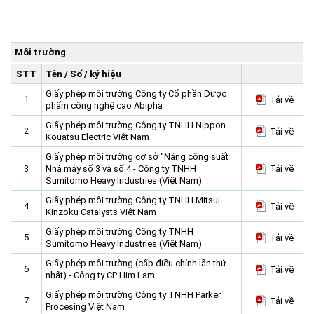
Trang Chủ
Giới thiệu
▼
Môi trường
Tin tức - sự kiện
Lịch sử hình thành và phát triển
▼
STT
Tên / Số / ký hiệu
Quy hoạch
Tầm nhìn - Sứ mệnh
Ban Quản lý Khu
▼
Giấy phép môi trường Công ty Cổ phần Dược
1
Tải về
Ưu thế
Lãnh đạo Ban Quản lý
Chính sách mới
Quy hoạch tổng thể
phẩm công nghệ cao Abipha
▼
Giấy phép môi trường Công ty TNHH Nippon
Nhà đầu tư
Cơ cấu tổ chức
Doanh nghiệp
Quy hoạch khu chức năng
Vị trí
2
Tải về
Kouatsu Electric Việt Nam
Hướng dẫn đầu tư
Chức năng, nhiệm vụ
Hợp tác quốc tế
Cơ sở hạ tầng
▼
Giấy phép môi trường cơ sở “Nâng công suất
3
Nhà máy số 3 và số 4 - Công ty TNHH
Tải về
Văn bản pháp luật
Đào tạo và Nghiên cứu
Cơ chế ưu đãi đầu tư
Trình tự, thủ tục đầu tư
▼
Sumitomo Heavy Industries (Việt Nam)
Thông báo
Cách mạng công nghiệp lần thứ 4
Cơ chế Một cửa
Tiêu chí đầu tư
Các thủ tục hành chính
▼
Giấy phép môi trường Công ty TNHH Mitsui
4
Tải về
Kinzoku Catalysts Việt Nam
Dữ liệu mở
Nguồn nhân lực
Lĩnh vực đầu tư
Doanh nghiệp
Thông báo chung
Giấy phép môi trường Công ty TNHH
5
Tải về
FAQs
Quản lý và vận hành dự án đầu tư
Đất đai
Tuyển dụng
Sumitomo Heavy Industries (Việt Nam)
Liên hệ - Liên kết
Đầu tư
Công khai ngân sách
▼
Giấy phép môi trường (cấp điều chỉnh lần thứ
6
Tải về
nhất) - Công ty CP Him Lam
Khu CNC Hòa Lạc
Liên kết
Giấy phép môi trường Công ty TNHH Parker
7
Tải về
Procesing Việt Nam
Lao động
Liên hệ