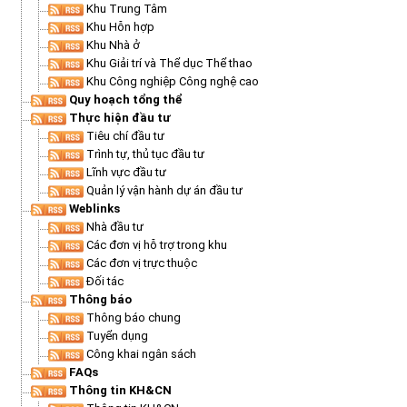
Khu Trung Tâm
Môi trường
Khu Hỗn hợp
Khu Nhà ở
Quy hoạch - Xây dựng
Khu Giải trí và Thể dục Thể thao
Ưu đãi đầu tư
Khu Công nghiệp Công nghệ cao
Quy hoạch tổng thể
Công nghệ và Sản phẩm
Thực hiện đầu tư
Tiêu chí đầu tư
Văn bản khác
Trình tự, thủ tục đầu tư
Lĩnh vực đầu tư
Quản lý vận hành dự án đầu tư
Weblinks
Nhà đầu tư
Các đơn vị hỗ trợ trong khu
Các đơn vị trực thuộc
Đối tác
Thông báo
Thông báo chung
Tuyển dụng
Công khai ngân sách
FAQs
Thông tin KH&CN