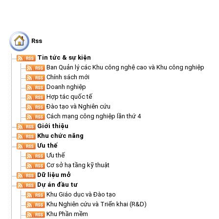
Trang Chủ
Giới thiệu
▼
Rss
Tin tức - sự kiện
Lịch sử hình thành và phát triển
▼
Tin tức & sự kiện
Quy hoạch
Tầm nhìn - Sứ mệnh
Ban Quản lý Khu
▼
Ban Quản lý các Khu công nghệ cao và Khu công nghiệp
Ưu thế
Lãnh đạo Ban Quản lý
Chính sách mới
Quy hoạch tổng thể
▼
Chính sách mới
Doanh nghiệp
Nhà đầu tư
Cơ cấu tổ chức
Doanh nghiệp
Quy hoạch khu chức năng
Vị trí
Hợp tác quốc tế
Hướng dẫn đầu tư
Chức năng, nhiệm vụ
Hợp tác quốc tế
Cơ sở hạ tầng
▼
Đào tạo và Nghiên cứu
Cách mạng công nghiệp lần thứ 4
Văn bản pháp luật
Đào tạo và Nghiên cứu
Cơ chế ưu đãi đầu tư
Trình tự, thủ tục đầu tư
▼
Giới thiệu
Khu chức năng
Thông báo
Cách mạng công nghiệp lần thứ 4
Cơ chế Một cửa
Tiêu chí đầu tư
Các thủ tục hành chính
▼
Ưu thế
Dữ liệu mở
Nguồn nhân lực
Lĩnh vực đầu tư
Doanh nghiệp
Thông báo chung
Ưu thế
Cơ sở hạ tầng kỹ thuật
FAQs
Quản lý và vận hành dự án đầu tư
Đất đai
Tuyển dụng
Dữ liệu mở
Liên hệ - Liên kết
Đầu tư
Công khai ngân sách
▼
Dự án đầu tư
Khu Giáo dục và Đào tạo
Khu CNC Hòa Lạc
Liên kết
Khu Nghiên cứu và Triển khai (R&D)
Khu Phần mềm
Lao động
Liên hệ