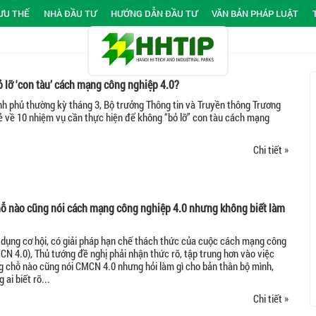
ƯU THẾ
NHÀ ĐẦU TƯ
HƯỚNG DẪN ĐẦU TƯ
VĂN BẢN PHÁP LUẬT
 lỡ 'con tàu’ cách mạng công nghiệp 4.0?
ính phủ thường kỳ tháng 3, Bộ trưởng Thông tin và Truyền thông Trương
ẻ về 10 nhiệm vụ cần thực hiện để không “bỏ lỡ” con tàu cách mạng
Chi tiết »
chỗ nào cũng nói cách mạng công nghiệp 4.0 nhưng không biết làm
dụng cơ hội, có giải pháp hạn chế thách thức của cuộc cách mạng công
CN 4.0), Thủ tướng đề nghị phải nhận thức rõ, tập trung hơn vào việc
ng chỗ nào cũng nói CMCN 4.0 nhưng hỏi làm gì cho bản thân bộ mình,
ai biết rõ...
Chi tiết »