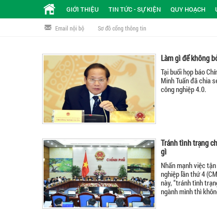
GIỚI THIỆU
TIN TỨC - SỰ KIỆN
QUY HOẠCH
Email nội bộ
Sơ đồ cổng thông tin
Làm gì để không bỏ
Tại buổi họp báo Ch
Minh Tuấn đã chia s
công nghiệp 4.0.
Tránh tình trạng 
gì
Nhấn mạnh việc tận 
nghiệp lần thứ 4 (CM
này, “tránh tình trạ
ngành mình thì không 