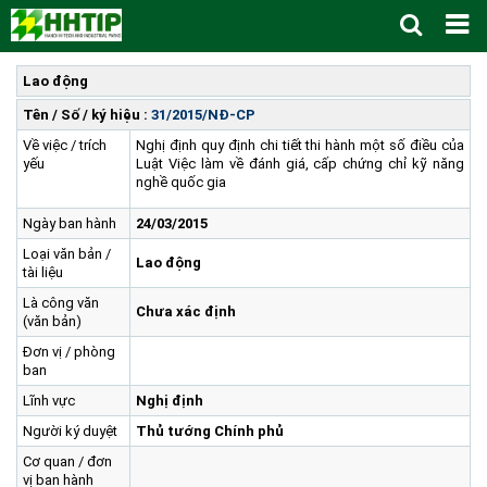
Trang Chủ
Lao động
Giới thiệu
▼
Tên / Số / ký hiệu :
31/2015/NĐ-CP
Về việc / trích
Nghị định quy định chi tiết thi hành một số điều của
Tin tức - sự kiện
Lịch sử hình thành và phát triển
▼
yếu
Luật Việc làm về đánh giá, cấp chứng chỉ kỹ năng
Quy hoạch
Tầm nhìn - Sứ mệnh
Ban Quản lý Khu
▼
nghề quốc gia
Ưu thế
Lãnh đạo Ban Quản lý
Chính sách mới
Quy hoạch tổng thể
▼
Ngày ban hành
24/03/2015
Nhà đầu tư
Cơ cấu tổ chức
Doanh nghiệp
Quy hoạch khu chức năng
Vị trí
Loại văn bản /
Lao động
tài liệu
Hướng dẫn đầu tư
Chức năng, nhiệm vụ
Hợp tác quốc tế
Cơ sở hạ tầng
▼
Là công văn
Chưa xác định
Văn bản pháp luật
Đào tạo và Nghiên cứu
Cơ chế ưu đãi đầu tư
Trình tự, thủ tục đầu tư
▼
(văn bản)
Đơn vị / phòng
Thông báo
Cách mạng công nghiệp lần thứ 4
Cơ chế Một cửa
Tiêu chí đầu tư
Các thủ tục hành chính
▼
ban
Dữ liệu mở
Nguồn nhân lực
Lĩnh vực đầu tư
Doanh nghiệp
Thông báo chung
Lĩnh vực
Nghị định
FAQs
Quản lý và vận hành dự án đầu tư
Đất đai
Tuyển dụng
Người ký duyệt
Thủ tướng Chính phủ
Liên hệ - Liên kết
Đầu tư
Công khai ngân sách
▼
Cơ quan / đơn
vị ban hành