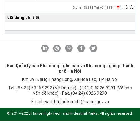
Khu CNC Hòa Lạc
Liên kết
Tải về
Xem : 3658 | Tải về : 5661
Lao động
Liên hệ
Nội dung chi tiết
Môi trường
Quy hoạch - Xây dựng
Ưu đãi đầu tư
Công nghệ và Sản phẩm
Văn bản khác
Ban Quản lý các Khu công nghệ cao và Khu công nghiệp thành
phố Hà Nội
Km 29, Đại lộ Thăng Long, Xã Hòa Lạc, TP. Hà Nội
Tel. (84 24) 6326 9292 (Về Đầu tư) - (84 24) 6326 9291 (Về các
vấn đề khác) - Fax. (84 24) 6326 9290
Email :
vanthu_bqlkcnchl@hanoi.gov.vn
© 2017-2025 Hanoi High-Tech and Industrial Parks. All rights reserved.