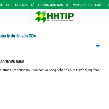
ƯU THẾ
NHÀ ĐẦU TƯ
HƯỚNG DẪN ĐẦU TƯ
VĂN BẢN PHÁP LUẬT
uản lý dự án vốn ODA
BÁO TUYỂN DỤNG
hà nước trực thuộc Bộ Khoa học và Công nghệ tổ chức tuyển dụng nhân