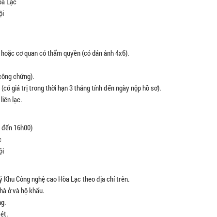
òa Lạc
ội
g hoặc cơ quan có thẩm quyền (có dán ảnh 4x6).
 công chứng).
có giá trị trong thời hạn 3 tháng tính đến ngày nộp hồ sơ).
liên lạc.
0 đến 16h00)
c
ội
 lý Khu Công nghệ cao Hòa Lạc theo địa chỉ trên.
hà ở và hộ khẩu.
ng.
ét.