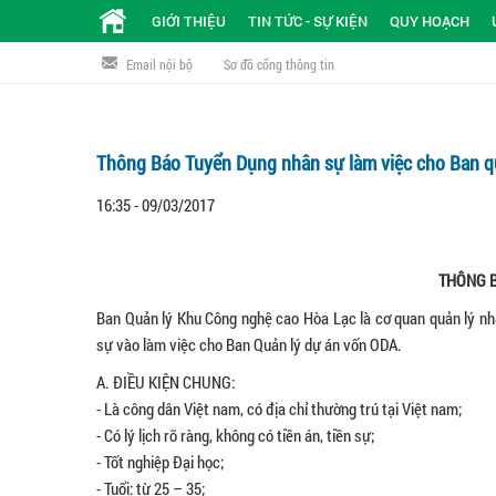
GIỚI THIỆU
TIN TỨC - SỰ KIỆN
QUY HOẠCH
Email nội bộ
Sơ đồ cổng thông tin
Thông Báo Tuyển Dụng nhân sự làm việc cho Ban q
16:35 - 09/03/2017
THÔNG 
Ban Quản lý Khu Công nghệ cao Hòa Lạc là cơ quan quản lý n
sự vào làm việc cho Ban Quản lý dự án vốn ODA.
A. ĐIỀU KIỆN CHUNG:
- Là công dân Việt nam, có địa chỉ thường trú tại Việt nam;
- Có lý lịch rõ ràng, không có tiền án, tiền sự;
- Tốt nghiệp Đại học;
- Tuổi: từ 25 – 35;