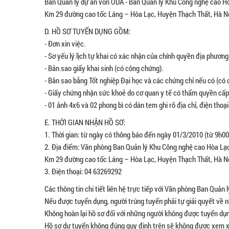
Ban Quản lý dự án vốn ODA - Ban Quản lý Khu Công nghệ cao H
Km 29 đường cao tốc Láng – Hòa Lạc, Huyện Thạch Thất, Hà N
D. HỒ SƠ TUYỂN DỤNG GỒM:
- Đơn xin việc.
- Sơ yếu lý lịch tự khai có xác nhận của chính quyền địa phươn
- Bản sao giấy khai sinh (có công chứng).
- Bản sao bằng Tốt nghiệp Đại học và các chứng chỉ nếu có (có
- Giấy chứng nhận sức khoẻ do cơ quan y tế có thẩm quyền cấp (
- 01 ảnh 4x6 và 02 phong bì có dán tem ghi rõ địa chỉ, điện thoại 
E. THỜI GIAN NHẬN HỒ SƠ:
1. Thời gian: từ ngày có thông báo đến ngày 01/3/2010 (từ 9h0
2. Địa điểm: Văn phòng Ban Quản lý Khu Công nghệ cao Hòa Lạ
Km 29 đường cao tốc Láng – Hòa Lạc, Huyện Thạch Thất, Hà N
3. Điện thoại: 04 63269292
Các thông tin chi tiết liên hệ trực tiếp với Văn phòng Ban Quản
Nếu được tuyển dụng, người trúng tuyển phải tự giải quyết về n
Không hoàn lại hồ sơ đối với những người không được tuyển dụ
Hồ sơ dự tuyển không đúng quy định trên sẽ không được xem x