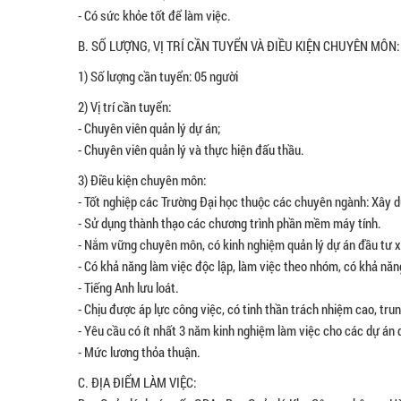
- Có sức khỏe tốt để làm việc.
B. SỐ LƯỢNG, VỊ TRÍ CẦN TUYỂN VÀ ĐIỀU KIỆN CHUYÊN MÔN:
1) Số lượng cần tuyển: 05 người
2) Vị trí cần tuyển:
- Chuyên viên quản lý dự án;
- Chuyên viên quản lý và thực hiện đấu thầu.
3) Điều kiện chuyên môn:
- Tốt nghiệp các Trường Đại học thuộc các chuyên ngành: Xây dự
- Sử dụng thành thạo các chương trình phần mềm máy tính.
- Nắm vững chuyên môn, có kinh nghiệm quản lý dự án đầu tư x
- Có khả năng làm việc độc lập, làm việc theo nhóm, có khả năng 
- Tiếng Anh lưu loát.
- Chịu được áp lực công việc, có tinh thần trách nhiệm cao, tru
- Yêu cầu có ít nhất 3 năm kinh nghiệm làm việc cho các dự án 
- Mức lương thỏa thuận.
C. ĐỊA ĐIỂM LÀM VIỆC: