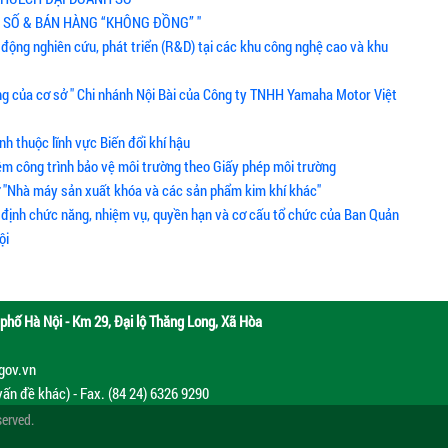
NH SỐ & BÁN HÀNG “KHÔNG ĐỒNG” "
 động nghiên cứu, phát triển (R&D) tại các khu công nghệ cao và khu
ng của cơ sở " Chi nhánh Nội Bài của Công ty TNHH Yamaha Motor Việt
nh thuộc lĩnh vực Biến đổi khí hậu
ệm công trình bảo vệ môi trường theo Giấy phép môi trường
ở "Nhà máy sản xuất khóa và các sản phẩm kim khí khác"
y định chức năng, nhiệm vụ, quyền hạn và cơ cấu tổ chức của Ban Quản
ội
phố Hà Nội - Km 29, Đại lộ Thăng Long, Xã Hòa
.gov.vn
vấn đề khác) - Fax. (84 24) 6326 9290
served.