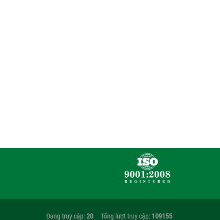
Đang truy cập:
20
Tổng lượt truy cập:
109155