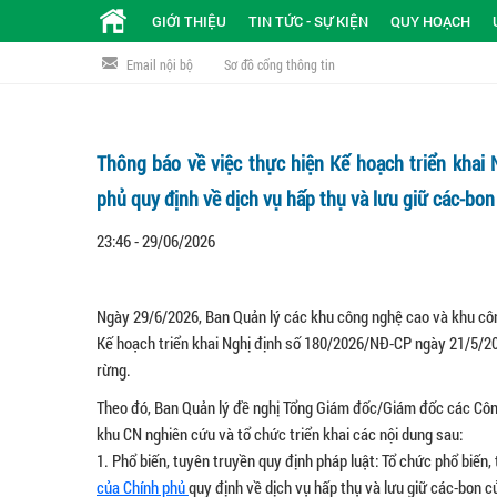
GIỚI THIỆU
TIN TỨC - SỰ KIỆN
QUY HOẠCH
Email nội bộ
Sơ đồ cổng thông tin
Thông báo về việc thực hiện Kế hoạch triển kha
phủ quy định về dịch vụ hấp thụ và lưu giữ các-bo
23:46 - 29/06/2026
Ngày 29/6/2026, Ban Quản lý các khu công nghệ cao và khu cô
Kế hoạch triển khai Nghị định số 180/2026/NĐ-CP ngày 21/5/202
rừng.
Theo đó, Ban Quản lý đề nghị Tổng Giám đốc/Giám đốc các Côn
khu CN nghiên cứu và tổ chức triển khai các nội dung sau:
1. Phổ biến, tuyên truyền quy định pháp luật: Tổ chức phổ biến,
của Chính phủ
quy định về dịch vụ hấp thụ và lưu giữ các-bon c