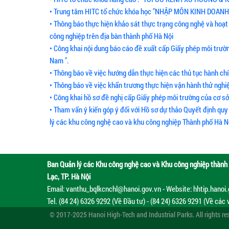
• Trung tâm HITC tổ chức khóa học "NHẬP MÔN KINH DOA
• Thông báo thực hiện khảo sát thực trạng công nghệ và hoạt
công nghiệp trên địa bàn thành phố Hà Nội
• Công khai nội dung báo cáo đề xuất cấp Giấy phép môi trườ
Nam ".
• Thông báo về việc hướng dẫn thực hiện các thủ tục hành chí
• Thông báo về việc khẩn trương thực hiện vận hành thử nghi
• Công khai hồ sơ đề nghị cấp Giấy phép môi trường của cơ s
• Tham vấn ý kiến góp ý đối với Hồ sơ dự thảo Quyết định qu
lý các khu công nghệ cao và khu công nghiệp Thành phố Hà N
Ban Quản lý các Khu công nghệ cao và Khu công nghiệp thành 
Lạc, TP. Hà Nội
Email: vanthu_bqlkcnchl@hanoi.gov.vn - Website: hhtip.hanoi
Tel. (84 24) 6326 9292 (Về Đầu tư) - (84 24) 6326 9291 (Về các 
© 2017-2025 Hanoi High-Tech and Industrial Parks. All rights re