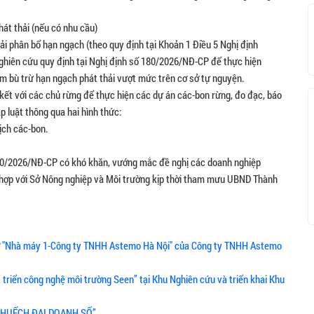
át thải (nếu có nhu cầu)
hải phân bổ hạn ngạch (theo quy định tại Khoản 1 Điều 5 Nghị định
hiên cứu quy định tại Nghị định số 180/2026/NĐ-CP để thực hiện
m bù trừ hạn ngạch phát thải vượt mức trên cơ sở tự nguyện.
n kết với các chủ rừng để thực hiện các dự án các-bon rừng, đo đạc, báo
p luật thông qua hai hình thức:
dịch các-bon.
 180/2026/NĐ-CP có khó khăn, vướng mắc đề nghị các doanh nghiệp
i hợp với Sở Nông nghiệp và Môi trường kịp thời tham mưu UBND Thành
 sở "Nhà máy 1-Công ty TNHH Astemo Hà Nội" của Công ty TNHH Astemo
 triển công nghệ môi trường Seen” tại Khu Nghiên cứu và triển khai Khu
& KHUẾCH ĐẠI DOANH SỐ”