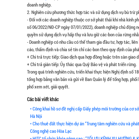
doanh nghiệp.
2. Nghiên cứu phương thức hợp tác và sử dụng dịch vụ bù trừ ph
- Đối với các doanh nghiệp thuộc cơ sở phát thải khí nhà kính p
số 06/2022/NĐ-CP ngày 07/01/2022), doanh nghiệp chủ động ng
quyền sử dụng dịch vụ hấp thụ và lưu giữ các-bon của rừng nhằ
- Doanh nghiệp có nhu cầu có thể tham gia đầu tư, hợp tác, liê
cáo, thẩm định và chia sẻ tín chỉ các-bon theo quy định của phá
+ Chi trả trực tiếp: Giao dịch qua hợp đồng hoặc trên sàn giao 
+ Chi trả gián tiếp: Ủy thác qua Quỹ Bảo vệ và phát triển rừng.
Trong quá trình nghiên cứu, triển khai thực hiện Nghị định số
tổng hợp bằng văn bản và gửi về Ban Quản lý để tổng hợp, phố
phố xem xét, giải quyết.
Các bài viết khác
• Công khai hồ sơ đề nghị cấp Giấy phép môi trường của cơ
Hà Nội
• Cho thuê đất thực hiện dự án “Trung tâm nghiên cứu và phát
Công nghệ cao Hòa Lạc
• HITC tổ chức khóa nâng cao : “TỐI ƯU KÊNH XU HƯỚNG 