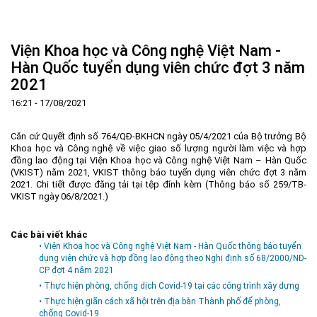
Trang Chủ
Giới thiệu
▼
Viện Khoa học và Công nghệ Việt Nam -
Tin tức - sự kiện
Lịch sử hình thành và phát triển
▼
Hàn Quốc tuyển dụng viên chức đợt 3 năm
2021
Quy hoạch
Tầm nhìn - Sứ mệnh
Ban Quản lý Khu
▼
16:21 - 17/08/2021
Ưu thế
Lãnh đạo Ban Quản lý
Chính sách mới
Quy hoạch tổng thể
▼
Nhà đầu tư
Cơ cấu tổ chức
Doanh nghiệp
Quy hoạch khu chức năng
Vị trí
Căn cứ Quyết định số 764/QĐ-BKHCN ngày 05/4/2021 của Bộ trưởng Bộ
Khoa học và Công nghệ về việc giao số lượng người làm việc và hợp
Hướng dẫn đầu tư
Chức năng, nhiệm vụ
Hợp tác quốc tế
Cơ sở hạ tầng
▼
đồng lao động tại Viện Khoa học và Công nghệ Việt Nam – Hàn Quốc
(VKIST) năm 2021, VKIST thông báo tuyển dụng viên chức đợt 3 năm
Văn bản pháp luật
Đào tạo và Nghiên cứu
Cơ chế ưu đãi đầu tư
Trình tự, thủ tục đầu tư
▼
2021. Chi tiết được đăng tải tại tệp đính kèm (
Thông báo số 259/TB-
VKIST ngày 06/8/2021.
)
Thông báo
Cách mạng công nghiệp lần thứ 4
Cơ chế Một cửa
Tiêu chí đầu tư
Các thủ tục hành chính
▼
Dữ liệu mở
Nguồn nhân lực
Lĩnh vực đầu tư
Doanh nghiệp
Thông báo chung
Các bài viết khác
FAQs
Quản lý và vận hành dự án đầu tư
Đất đai
Tuyển dụng
• Viện Khoa học và Công nghệ Việt Nam - Hàn Quốc thông báo tuyển
dụng viên chức và hợp đồng lao động theo Nghị định số 68/2000/NĐ-
Liên hệ - Liên kết
Đầu tư
Công khai ngân sách
▼
CP đợt 4 năm 2021
• Thực hiện phòng, chống dịch Covid-19 tại các công trình xây dựng
Khu CNC Hòa Lạc
Liên kết
• Thực hiện giãn cách xã hội trên địa bàn Thành phố để phòng,
Lao động
Liên hệ
chống Covid-19