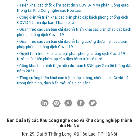
• Triển khai các chốt kiểm soát dịch COVID-19 và phân luồng giao
Môi trường
thông tại Khu Công nghệ cao Hòa Lạc
Quy hoạch - Xây dựng
• Công điện về triển khai các biện pháp cấp bách phòng chống dịch
COVID-19 trên địa bàn Thành phố
Ưu đãi đầu tư
• Quán triệt các văn bản chỉ đạo về triển khai các biện pháp cấp bách
phòng, chống dịch Covid-19
Công nghệ và Sản phẩm
• Quán triệt các văn bản chỉ đạo về tăng cường thực hiện các biện
Văn bản khác
pháp phòng, chống dịch Covid-19
• Quyết tâm triển khai các biện pháp phòng, chống dịch Covid-19
trước diễn biến phức tạp của dịch bệnh trên cả nước
• Công khai tình hình thực hiện dự toán NSNN quý 2 và 06 tháng đầu
năm 2021
• Tăng cường triển khai các biện pháp phòng, chống dịch Covid-19
trong tình hình, diễn biến mới của dịch bệnh
Ban Quản lý các Khu công nghệ cao và Khu công nghiệp thành
phố Hà Nội
Km 29, Đại lộ Thăng Long, Xã Hòa Lạc, TP. Hà Nội