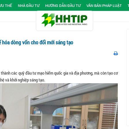
ƯU THẾ
NHÀ ĐẦU TƯ
HƯỚNG DẪN ĐẦU TƯ
VĂN BẢN PHÁP LUẬT
ế hóa dòng vốn cho đổi mới sáng tạo
thành các quỹ đầu tư mạo hiểm quốc gia và địa phương, mà còn tạo cơ
hệ và khởi nghiệp sáng tạo.