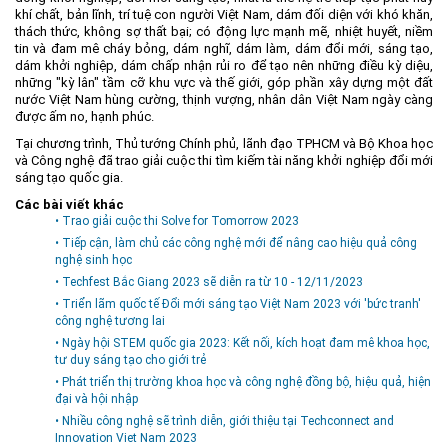
khí chất, bản lĩnh, trí tuệ con người Việt Nam, dám đối diện với khó khăn,
thách thức, không sợ thất bại; có động lực mạnh mẽ, nhiệt huyết, niềm
tin và đam mê cháy bỏng, dám nghĩ, dám làm, dám đổi mới, sáng tạo,
dám khởi nghiệp, dám chấp nhận rủi ro để tạo nên những điều kỳ diệu,
những "kỳ lân" tầm cỡ khu vực và thế giới, góp phần xây dựng một đất
nước Việt Nam hùng cường, thịnh vượng, nhân dân Việt Nam ngày càng
được ấm no, hạnh phúc.
Tại chương trình, Thủ tướng Chính phủ, lãnh đạo TPHCM và Bộ Khoa học
và Công nghệ đã trao giải cuộc thi tìm kiếm tài năng khởi nghiệp đổi mới
sáng tạo quốc gia.
Các bài viết khác
• Trao giải cuộc thi Solve for Tomorrow 2023
• Tiếp cận, làm chủ các công nghệ mới để nâng cao hiệu quả công
nghệ sinh học
• Techfest Bắc Giang 2023 sẽ diễn ra từ 10 - 12/11/2023
• Triển lãm quốc tế Đổi mới sáng tạo Việt Nam 2023 với 'bức tranh'
công nghệ tương lai
• Ngày hội STEM quốc gia 2023: Kết nối, kích hoạt đam mê khoa học,
tư duy sáng tạo cho giới trẻ
• Phát triển thị trường khoa học và công nghệ đồng bộ, hiệu quả, hiện
đại và hội nhập
• Nhiều công nghệ sẽ trình diễn, giới thiệu tại Techconnect and
Innovation Viet Nam 2023