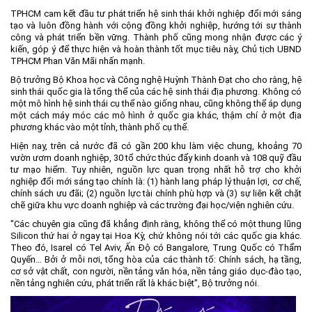
TPHCM cam kết đầu tư phát triển hệ sinh thái khởi nghiệp đổi mới sáng
tạo và luôn đồng hành với cộng đồng khởi nghiệp, hướng tới sự thành
công và phát triển bền vững. Thành phố cũng mong nhận được các ý
kiến, góp ý để thực hiện và hoàn thành tốt mục tiêu này, Chủ tịch UBND
TPHCM Phan Văn Mãi nhấn mạnh.
Bộ trưởng Bộ Khoa học và Công nghệ Huỳnh Thành Đạt cho cho rằng, hệ
sinh thái quốc gia là tổng thể của các hệ sinh thái địa phương. Không có
một mô hình hệ sinh thái cụ thể nào giống nhau, cũng không thể áp dụng
một cách máy móc các mô hình ở quốc gia khác, thậm chí ở một địa
phương khác vào một tỉnh, thành phố cụ thể.
Hiện nay, trên cả nước đã có gần 200 khu làm việc chung, khoảng 70
vườn ươm doanh nghiệp, 30 tổ chức thúc đẩy kinh doanh và 108 quỹ đầu
tư mạo hiểm. Tuy nhiên, nguồn lực quan trọng nhất hỗ trợ cho khởi
nghiệp đổi mới sáng tạo chính là: (1) hành lang pháp lý thuận lợi, cơ chế,
chính sách ưu đãi; (2) nguồn lực tài chính phù hợp và (3) sự liên kết chặt
chẽ giữa khu vực doanh nghiệp và các trường đại học/viện nghiên cứu.
"Các chuyên gia cũng đã khẳng định rằng, không thể có một thung lũng
Silicon thứ hai ở ngay tại Hoa Kỳ, chứ không nói tới các quốc gia khác.
Theo đó, Isarel có Tel Aviv, Ấn Độ có Bangalore, Trung Quốc có Thẩm
Quyến… Bởi ở mỗi nơi, tổng hòa của các thành tố: Chính sách, hạ tầng,
cơ sở vật chất, con người, nền tảng văn hóa, nền tảng giáo dục-đào tạo,
nền tảng nghiên cứu, phát triển rất là khác biệt", Bộ trưởng nói.