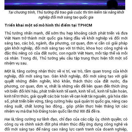
Tại chương trình, Thủ tướng đã trao giải cuộc thi tìm kiếm tài năng khởi
nghiệp đổi mới sáng tạo quốc gia
Triển khai một số mô hình thí điểm tại TPHCM
Thủ tướng nhấn mạnh, để sớm thu hẹp khoảng cách phát triển và đưa
Việt Nam trở thành một quốc gia hàng đầu về khởi nghiệp và đổi mới
sáng tạo, các bộ, ngành, địa phương, cơ quan, đơn vị cần có giải pháp
gắn khởi nghiệp, đổi mới sáng tạo với tri thức, khoa học công nghệ và
đặc thù riêng có của đất nước, con người Việt Nam, mỗi tập thể và mỗi
cá nhân. Trong đó, Thủ tướng yêu cầu tập trung thực hiện tốt một số
nhiệm vụ sau.
Một là,
tăng cường nhận thức về vị trí, vai trò, tầm quan trọng của khởi
nghiệp, đổi mới sáng tạo. Gắn khởi nghiệp, đổi mới sáng tạo với giải
quyết những điểm nghẽn, khó khăn, thách thức của đất nước, địa
phương, cơ quan, đơn vị, nhất là những vấn đề liên quan đến thích ứng
với biến đổi khí hậu, phát triển kinh tế xanh, kinh tế số, kinh tế tuần hoàn,
kinh tế tri thức, giải quyết các bài toán về cạn kiệt tài nguyên, già hóa dân
số, phát triển bền vững, tăng cường hiệu quả quản trị quốc gia, nâng cao
năng suất, chất lượng lao động… góp phần thực hiện thắng lợi các
nhiệm vụ mà Đại hội Đảng toàn quốc lần thứ XIII đã đề ra.
Hai là,
tăng cường sự lãnh đạo, chỉ đạo của các cấp ủy, chính quyền; có
công cụ và chính sách đột phá nhằm thúc đẩy ứng dụng công nghệ và
đổi mới sáng tạo để nâng cao năng lực cạnh tranh của doanh nghiệp,