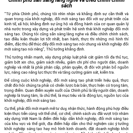
sách
"Từ phía Chính phủ, chúng tôi nhìn nhận và khẳng định sự cần thiết và
quan trọng của khởi nghiệp, đổi mới sáng tạo đối với sự phát triển của
kinh tế, xã hội; khẳng định sự ủng hộ và đồng hành của cơ quan quản lý
nhà nước trong xây dựng và phát triển hệ sinh thái khởi nghiệp đổi mới
sáng tạo. Chúng tôi cũng sẵn sàng lắng nghe và điều chỉnh chính sách,
tạo điều kiện thuận lợi tốt nhất, ban hành, thực thi những mô hình thí
điểm, đặc thù để thúc đẩy đổi mới sáng tạo nói chung và khởi nghiệp đổi
mới sáng tạo nói riêng", Thủ tướng khẳng định.
Thủ tướng nhấn mạnh, xây dựng pháp luật phải cắt giảm tối đa thủ tục,
giảm bớt xin cho, giảm sách nhiễu, giảm chi phí cho người dân, doanh
nghiệp và nhất là phải phân cấp, phân quyền, đi đôi với phân bổ nguồn
lực, nâng cao năng lực thực thi và tăng cường giám sát, kiểm tra.
Để công cuộc khởi nghiệp, đổi mới sáng tạo phát triển hiệu quả, thực
chất đòi hỏi chúng ta phải có chiến lược bài bản, thực hiện có trọng tâm,
trọng điểm. Quan điểm xuyên suốt của Chính phủ là lấy người dân, doanh
nghiệp là trung tâm, là chủ thể, là mục tiêu và là động lực, nguồn lực của
khởi nghiệp, đổi mới sáng tạo.
Cụ thể, phải đổi mới mạnh mẽ tư duy, nhận thức, hành động phù hợp điều
kiện thực tiễn cùng với thể chế, cơ chế, chính sách ưu đãi vượt trội nhằm
xây dựng Việt Nam là điểm đến hấp dẫn khởi nghiệp, đổi mới sáng tạo
của khu vực và thế giới, địa điểm hấp dẫn cho thử nghiệm các ý tưởng
khởi nghiệp sáng tạo hay mô hình kinh doanh; đặt doanh nghiệp khởi