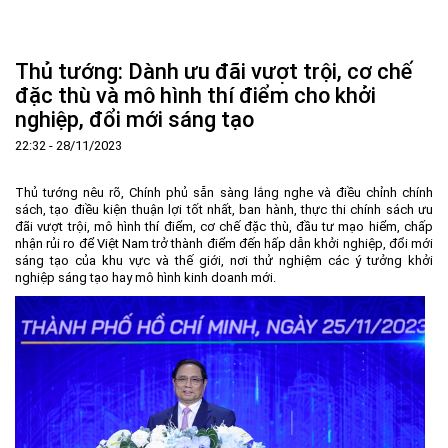
Trang Chủ
Giới thiệu
▼
Thủ tướng: Dành ưu đãi vượt trội, cơ chế
Tin tức - sự kiện
Lịch sử hình thành và phát triển
▼
đặc thù và mô hình thí điểm cho khởi
nghiệp, đổi mới sáng tạo
Quy hoạch
Tầm nhìn - Sứ mệnh
Ban Quản lý Khu
▼
22:32 - 28/11/2023
Ưu thế
Lãnh đạo Ban Quản lý
Chính sách mới
Quy hoạch tổng thể
▼
Nhà đầu tư
Cơ cấu tổ chức
Doanh nghiệp
Quy hoạch khu chức năng
Vị trí
Thủ tướng nêu rõ, Chính phủ sẵn sàng lắng nghe và điều chỉnh chính
sách, tạo điều kiện thuận lợi tốt nhất, ban hành, thực thi chính sách ưu
Hướng dẫn đầu tư
Chức năng, nhiệm vụ
Hợp tác quốc tế
Cơ sở hạ tầng
▼
đãi vượt trội, mô hình thí điểm, cơ chế đặc thù, đầu tư mạo hiểm, chấp
nhận rủi ro để Việt Nam trở thành điểm đến hấp dẫn khởi nghiệp, đổi mới
Văn bản pháp luật
Đào tạo và Nghiên cứu
Cơ chế ưu đãi đầu tư
Trình tự, thủ tục đầu tư
▼
sáng tạo của khu vực và thế giới, nơi thử nghiệm các ý tưởng khởi
nghiệp sáng tạo hay mô hình kinh doanh mới.
Thông báo
Cách mạng công nghiệp lần thứ 4
Cơ chế Một cửa
Tiêu chí đầu tư
Các thủ tục hành chính
▼
Dữ liệu mở
Nguồn nhân lực
Lĩnh vực đầu tư
Doanh nghiệp
Thông báo chung
FAQs
Quản lý và vận hành dự án đầu tư
Đất đai
Tuyển dụng
Liên hệ - Liên kết
Đầu tư
Công khai ngân sách
▼
Khu CNC Hòa Lạc
Liên kết
Lao động
Liên hệ