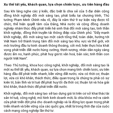
Xu thế tất yếu, khách quan, lựa chọn chiến lược, ưu tiên hàng đầu
Sau khi lắng nghe các ý kiến, đặc biệt là chia sẻ của 5 đại diện cộng
đồng khởi nghiệp đổi mới sáng tạo, phát biểu tại chương trình, Thủ
tướng Phạm Minh Chính nêu rõ, đây là năm thứ 9 sự kiện này được tổ
chức, thể hiện quyết tâm của Đảng, Nhà nước và cộng đồng doanh
nghiệp nhằm thúc đẩy phát triển hệ sinh thái đổi mới sáng tạo, tinh thần
khởi nghiệp, đồng thời truyền tải thông điệp của Chính phủ: "Đẩy mạnh
khởi nghiệp, đổi mới sáng tạo một cách tổng thể, toàn diện, hướng tới
Việt Nam trở thành trung tâm đổi mới sáng tạo khu vực và thế giới, với
môi trường đầu tư kinh doanh thông thoáng, cởi mở; hiện thực hóa khát
vọng phát triển đất nước hùng cường, thịnh vượng, nhân dân ngày càng
được ấm no, hạnh phúc, phát huy giá trị văn hoá, bản sắc, tinh thần con
người Việt Nam".
Theo Thủ tướng, khoa học công nghệ, khởi nghiệp, đổi mới sáng tạo là
một xu thế tất yếu, khách quan, sự lựa chọn mang tính chiến lược, ưu tiên
hàng đầu để phát triển nhanh, bền vững đất nước; vừa có thời cơ, thuận
lợi, vừa có khó khăn, thách thức, điều quan trọng là chúng ta phải có sự
kiên trì, bản lĩnh và trí tuệ để phát huy tối đa thời cơ, thuận lợi và hóa giải
khó khăn, thách thức để phát triển đất nước.
Khởi nghiệp, đổi mới sáng tạo sẽ tạo dựng giá trị trên cơ sở khai thác tài
sản trí tuệ, công nghệ, mô hình kinh doanh mới; là chìa khóa mở ra cánh
cửa phát triển đột phá cho doanh nghiệp và là động lực quan trọng phát
triển nhanh và bền vững của các quốc gia, nhất là trong thời đại của cuộc
cách mạng công nghiệp lần thứ tư.