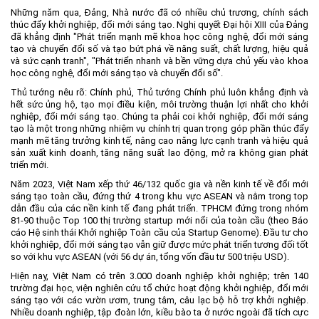
Những năm qua, Đảng, Nhà nước đã có nhiều chủ trương, chính sách
thúc đẩy khởi nghiệp, đổi mới sáng tạo. Nghị quyết Đại hội XIII của Đảng
đã khẳng định "Phát triển mạnh mẽ khoa học công nghệ, đổi mới sáng
tạo và chuyển đổi số và tạo bứt phá về năng suất, chất lượng, hiệu quả
và sức cạnh tranh", "Phát triển nhanh và bền vững dựa chủ yếu vào khoa
học công nghệ, đổi mới sáng tạo và chuyển đổi số".
Thủ tướng nêu rõ: Chính phủ, Thủ tướng Chính phủ luôn khẳng định và
hết sức ủng hộ, tạo mọi điều kiện, môi trường thuận lợi nhất cho khởi
nghiệp, đổi mới sáng tạo. Chúng ta phải coi khởi nghiệp, đổi mới sáng
tạo là một trong những nhiệm vụ chính trị quan trọng góp phần thúc đẩy
mạnh mẽ tăng trưởng kinh tế, nâng cao năng lực cạnh tranh và hiệu quả
sản xuất kinh doanh, tăng năng suất lao động, mở ra không gian phát
triển mới.
Năm 2023, Việt Nam xếp thứ 46/132 quốc gia và nền kinh tế về đổi mới
sáng tạo toàn cầu, đứng thứ 4 trong khu vực ASEAN và nằm trong top
dẫn đầu của các nền kinh tế đang phát triển. TPHCM đứng trong nhóm
81-90 thuộc Top 100 thị trường startup mới nổi của toàn cầu (theo Báo
cáo Hệ sinh thái Khởi nghiệp Toàn cầu của Startup Genome). Đầu tư cho
khởi nghiệp, đổi mới sáng tạo vẫn giữ được mức phát triển tương đối tốt
so với khu vực ASEAN (với 56 dự án, tổng vốn đầu tư 500 triệu USD).
Hiện nay, Việt Nam có trên 3.000 doanh nghiệp khởi nghiệp; trên 140
trường đại học, viện nghiên cứu tổ chức hoạt động khởi nghiệp, đổi mới
sáng tạo với các vườn ươm, trung tâm, câu lạc bộ hỗ trợ khởi nghiệp.
Nhiều doanh nghiệp, tập đoàn lớn, kiều bào ta ở nước ngoài đã tích cực