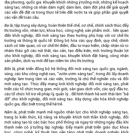
địa phương, quốc gia. Khuyến khích những ý tưởng mới, những kế hoạch
sáng tạo, những cá nhân dám nghĩ, dám làm, dám đột phá để giải quyết
các vấn đề đặt ra trong thực tế trên đất nước ta và góp phần giải quyết
các vấn đề toàn cầu.
Ba là
, tập trung xây dựng, hoàn thiện thể chế, cơ chế, chính sách thúc đẩy
thị trường vốn, nhân lực, khoa học, công nghệ, sản phẩm mới… liên quan
đến khởi nghiệp, đổi mới sáng tạo theo hướng phù hợp với cơ chế thị
trường và thông lệ quốc tế. Đồng bộ hóa các quy định, quy chế, chính
sách có liên quan; có cơ chế thí điểm, đầu tư mạo hiểm, chấp nhận rủi ro
nhằm tháo gỡ các nút thắt, rào cản, tạo điều kiện, môi trường thuận lợi
cho khởi nghiệp, đổi mới sáng tạo; khuyến khích đặt hàng, công nhận
sản phẩm, dịch vụ mới để tạo niềm tin cho thị trường.
Bốn là,
phát triển đồng bộ hệ thống đổi mới sáng tạo quốc gia, ngành,
vùng, các khu công nghệ cao, "vườn ươm sáng tạo", trong đó lấy doanh
nghiệp làm trung tâm và các viện, trường là chủ thể nghiên cứu và đổi
mới sáng tạo. Thúc đẩy mạng lưới khởi nghiệp đổi mới sáng tạo, phát
triển các tổ chức trung gian, môi giới, sàn giao dịch vốn, các quỹ đầu tư,
các tổ chức hỗ trợ về pháp lý, quản lý… để hình thành hệ sinh thái làm "bệ
đỡ" cho khởi nghiệp, đổi mới sáng tạo. Xây dựng văn hóa khởi nghiệp
quốc gia, đặc biệt trong thế hệ trẻ.
Năm là,
phát triển mạnh mẽ nguồn nhân lực cho khởi nghiệp sáng tạo,
trang bị kiến thức, kỹ năng và khuyến khích tinh thần khởi nghiệp, đổi
mới sáng tạo từ các bậc học phổ thông và ngay từ những ngày đầu khi
thanh niên có ý tưởng lập nghiệp. Đẩy mạnh phát triển giáo dục khoa
học, công nghệ, kỹ thuật làm nền tảng phát triển doanh nghiệp khởi