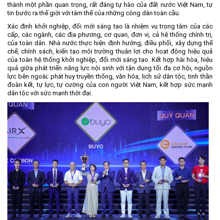
thành một phần quan trọng, rất đáng tự hào của đất nước Việt Nam, tự
tin bước ra thế giới với tâm thế của những công dân toàn cầu.
Xác định khởi nghiệp, đổi mới sáng tạo là nhiệm vụ trọng tâm của các
cấp, các ngành, các địa phương, cơ quan, đơn vị, cả hệ thống chính trị,
của toàn dân. Nhà nước thực hiện định hướng, điều phối, xây dựng thể
chế, chính sách, kiến tạo môi trường thuận lợi cho hoạt động hiệu quả
của toàn hệ thống khởi nghiệp, đổi mới sáng tạo. Kết hợp hài hòa, hiệu
quả giữa phát triển năng lực nội sinh với tận dụng tối đa cơ hội, nguồn
lực bên ngoài; phát huy truyền thống, văn hóa, lịch sử dân tộc, tinh thần
đoàn kết, tự lực, tự cường của con người Việt Nam, kết hợp sức mạnh
dân tộc với sức mạnh thời đại.