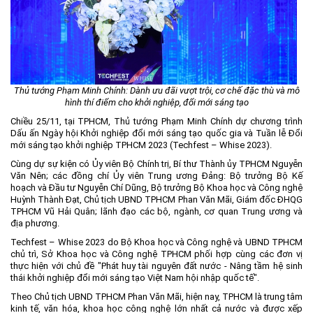
Môi trường
Quy hoạch - Xây dựng
Ưu đãi đầu tư
Công nghệ và Sản phẩm
Thủ tướng Phạm Minh Chính: Dành ưu đãi vượt trội, cơ chế đặc thù và mô
hình thí điểm cho khởi nghiệp, đổi mới sáng tạo
Văn bản khác
Chiều 25/11, tại TPHCM, Thủ tướng Phạm Minh Chính dự chương trình
Dấu ấn Ngày hội Khởi nghiệp đổi mới sáng tạo quốc gia và Tuần lễ Đổi
mới sáng tạo khởi nghiệp TPHCM 2023 (Techfest – Whise 2023).
Cùng dự sự kiện có Ủy viên Bộ Chính trị, Bí thư Thành ủy TPHCM Nguyễn
Văn Nên; các đồng chí Ủy viên Trung ương Đảng: Bộ trưởng Bộ Kế
hoạch và Đầu tư Nguyễn Chí Dũng, Bộ trưởng Bộ Khoa học và Công nghệ
Huỳnh Thành Đạt, Chủ tịch UBND TPHCM Phan Văn Mãi, Giám đốc ĐHQG
TPHCM Vũ Hải Quân; lãnh đạo các bộ, ngành, cơ quan Trung ương và
địa phương.
Techfest – Whise 2023 do Bộ Khoa học và Công nghệ và UBND TPHCM
chủ trì, Sở Khoa học và Công nghệ TPHCM phối hợp cùng các đơn vị
thực hiện với chủ đề "Phát huy tài nguyên đất nước - Nâng tầm hệ sinh
thái khởi nghiệp đổi mới sáng tạo Việt Nam hội nhập quốc tế".
Theo Chủ tịch UBND TPHCM Phan Văn Mãi, hiện nay, TPHCM là trung tâm
kinh tế, văn hóa, khoa học công nghệ lớn nhất cả nước và được xếp