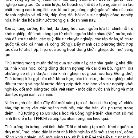
nghiệp sáng tạo. Có chiến lược, kế hoạch cụ thể đào tạo nguồn nhân lực
chất lượng cao trong lĩnh vực khoa học, công nghệ gắn với nhu cầu của
doanh nghiệp và xã hội, đáp ứng đòi hỏi của sự nghiệp công nghiệp
hóa, hiện đại hóa đất nước trong giai đoạn hiện nay.
Sáu là
, tăng cường thu hút, đa dạng hóa các nguồn lực tài chính hỗ trợ
khởi nghiệp, đổi mới sáng tạo từ nhiều nguồn khác nhau (Nhà nước, các
nhà đầu tư tư nhân, các quỹ đầu tư chuyên nghiệp, các tập đoàn, tổ chức
quốc tế, các cá nhân và cộng đồng). Đẩy mạnh các phương thức hợp
tác đầu tư phù hợp, hiệu quả trong hoạt động khởi nghiệp, đổi mới sáng
tạo.
Thủ tướng mong muốn thông qua sự kiện này, các nhà quản lý, nhà đầu
tư, nhà khoa học, cộng đồng doanh nghiệp và đại diện bộ, ngành, địa
phương sẽ nhận được nhiều kinh nghiệm quý, bài học hay. Đồng thời,
Thủ tướng kêu gọi các nhà khoa học, các tổ chức, doanh nghiệp, nhà
đầu tư trong và ngoài nước đóng góp tích cực hơn vào sự nghiệp khởi
nghiệp, đổi mới sáng tạo của Việt Nam - một đất nước anh hùng và một
dân tộc ngàn năm văn hiến.
Nhấn mạnh cần thúc đẩy đổi mới sáng tạo cả theo chiểu rộng và chiều
sâu, tập trung vào các ngành mới nổi, các địa bàn, địa phương trọng
điểm, Thủ tướng giao Bộ Khoa học và Công nghệ triển khai một số mô
hình thí điểm tại TPHCM và tiếp tục nhân rộng nếu hiệu quả.
Thủ tướng tin tưởng, với tinh thần "Đổi mới sáng tạo mở - Khơi nguồn tư
duy mới", "mỗi công dân là một nhà khởi nghiệp đổi mới sáng tạo", cộng
đồng khởi nghiệp, đổi mới sáng tạo, nhất là thế hệ trẻ tiếp tục phát huy