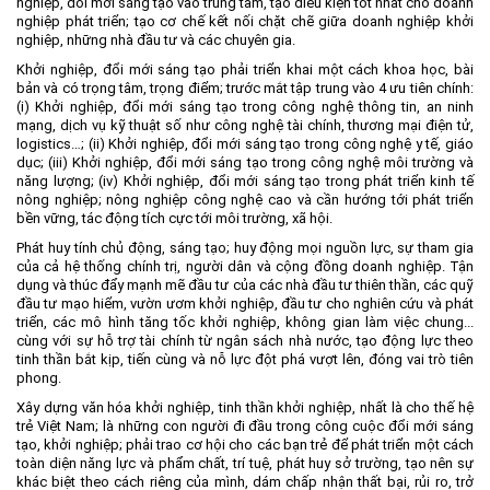
nghiệp, đổi mới sáng tạo vào trung tâm, tạo điều kiện tốt nhất cho doanh
nghiệp phát triển; tạo cơ chế kết nối chặt chẽ giữa doanh nghiệp khởi
nghiệp, những nhà đầu tư và các chuyên gia.
Khởi nghiệp, đổi mới sáng tạo phải triển khai một cách khoa học, bài
bản và có trọng tâm, trọng điểm; trước mắt tập trung vào 4 ưu tiên chính:
(i) Khởi nghiệp, đổi mới sáng tạo trong công nghệ thông tin, an ninh
mạng, dịch vụ kỹ thuật số như công nghệ tài chính, thương mại điện tử,
logistics…; (ii) Khởi nghiệp, đổi mới sáng tạo trong công nghệ y tế, giáo
dục; (iii) Khởi nghiệp, đổi mới sáng tạo trong công nghệ môi trường và
năng lượng; (iv) Khởi nghiệp, đổi mới sáng tạo trong phát triển kinh tế
nông nghiệp; nông nghiệp công nghệ cao và cần hướng tới phát triển
bền vững, tác động tích cực tới môi trường, xã hội.
Phát huy tính chủ động, sáng tạo; huy động mọi nguồn lực, sự tham gia
của cả hệ thống chính trị, người dân và cộng đồng doanh nghiệp. Tận
dụng và thúc đẩy mạnh mẽ đầu tư của các nhà đầu tư thiên thần, các quỹ
đầu tư mạo hiểm, vườn ươm khởi nghiệp, đầu tư cho nghiên cứu và phát
triển, các mô hình tăng tốc khởi nghiệp, không gian làm việc chung...
cùng với sự hỗ trợ tài chính từ ngân sách nhà nước, tạo động lực theo
tinh thần bắt kịp, tiến cùng và nỗ lực đột phá vượt lên, đóng vai trò tiên
phong.
Xây dựng văn hóa khởi nghiệp, tinh thần khởi nghiệp, nhất là cho thế hệ
trẻ Việt Nam; là những con người đi đầu trong công cuộc đổi mới sáng
tạo, khởi nghiệp; phải trao cơ hội cho các bạn trẻ để phát triển một cách
toàn diện năng lực và phẩm chất, trí tuệ, phát huy sở trường, tạo nên sự
khác biệt theo cách riêng của mình, dám chấp nhận thất bại, rủi ro, trở