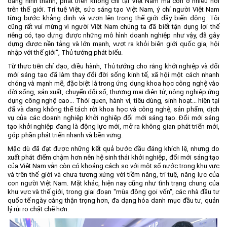
đang hình thành, phát triển không chỉ tại Việt Nam mà còn ở nhiều nơi
trên thế giới. Trí tuệ Việt, sức sáng tạo Việt Nam, ý chí người Việt Nam
từng bước khẳng định và vươn lên trong thế giới đầy biến động. Tôi
cũng rất vui mừng vì người Việt Nam chúng ta đã biết tận dụng lợi thế
riêng có, tạo dựng được những mô hình doanh nghiệp như vậy, đã gây
dựng được nền tảng và lớn mạnh, vượt ra khỏi biên giới quốc gia, hội
nhập với thế giới", Thủ tướng phát biểu.
Từ thực tiễn chỉ đạo, điều hành, Thủ tướng cho rằng khởi nghiệp và đổi
mới sáng tạo đã làm thay đổi đời sống kinh tế, xã hội một cách nhanh
chóng và mạnh mẽ, đặc biệt là trong ứng dụng khoa học công nghệ vào
đời sống, sản xuất, chuyển đổi số, thương mại điện tử, nông nghiệp ứng
dụng công nghệ cao... Thói quen, hành vi, tiêu dùng, sinh hoạt... hiện tại
đã và đang không thể tách rời khoa học và công nghệ, sản phẩm, dịch
vụ của các doanh nghiệp khởi nghiệp đổi mới sáng tạo. Đổi mới sáng
tạo khởi nghiệp đang là động lực mới, mở ra không gian phát triển mới,
góp phần phát triển nhanh và bền vững.
Mặc dù đã đạt được những kết quả bước đầu đáng khích lệ, nhưng do
xuất phát điểm chậm hơn nên hệ sinh thái khởi nghiệp, đổi mới sáng tạo
của Việt Nam vẫn còn có khoảng cách so với một số nước trong khu vực
và trên thế giới và chưa tương xứng với tiềm năng, trí tuệ, năng lực của
con người Việt Nam. Mặt khác, hiện nay cũng như tình trạng chung của
khu vực và thế giới, trong giai đoạn "mùa đông gọi vốn", các nhà đầu tư
quốc tế ngày càng thận trọng hơn, đa dạng hóa danh mục đầu tư, quản
lý rủi ro chặt chẽ hơn.