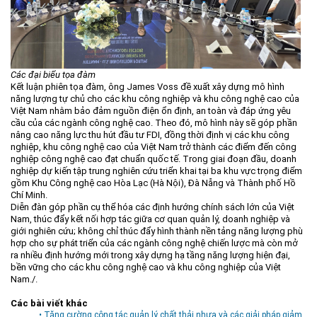
Các đại biểu tọa đàm
Kết luận phiên tọa đàm, ông James Voss đề xuất xây dựng mô hình
năng lượng tự chủ cho các khu công nghiệp và khu công nghệ cao của
Việt Nam nhằm bảo đảm nguồn điện ổn định, an toàn và đáp ứng yêu
cầu của các ngành công nghệ cao. Theo đó, mô hình này sẽ góp phần
nâng cao năng lực thu hút đầu tư FDI, đồng thời định vị các khu công
nghiệp, khu công nghệ cao của Việt Nam trở thành các điểm đến công
nghiệp công nghệ cao đạt chuẩn quốc tế. Trong giai đoạn đầu, doanh
nghiệp dự kiến tập trung nghiên cứu triển khai tại ba khu vực trọng điểm
gồm Khu Công nghệ cao Hòa Lạc (Hà Nội), Đà Nẵng và Thành phố Hồ
Chí Minh.
Diễn đàn góp phần cụ thể hóa các định hướng chính sách lớn của Việt
Nam, thúc đẩy kết nối hợp tác giữa cơ quan quản lý, doanh nghiệp và
giới nghiên cứu; không chỉ thúc đẩy hình thành nền tảng năng lượng phù
hợp cho sự phát triển của các ngành công nghệ chiến lược mà còn mở
ra nhiều định hướng mới trong xây dựng hạ tầng năng lượng hiện đại,
bền vững cho các khu công nghệ cao và khu công nghiệp của Việt
Nam./.
Các bài viết khác
• Tăng cường công tác quản lý chất thải nhựa và các giải pháp giảm