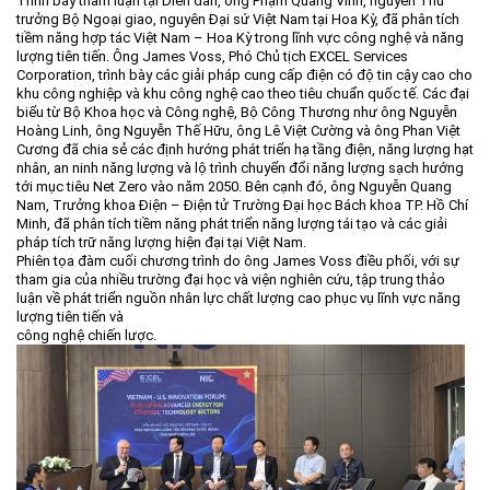
Trình bày tham luận tại Diễn đàn, ông Phạm Quang Vinh, nguyên Thứ
trưởng Bộ Ngoại giao, nguyên Đại sứ Việt Nam tại Hoa Kỳ, đã phân tích
tiềm năng hợp tác Việt Nam – Hoa Kỳ trong lĩnh vực công nghệ và năng
lượng tiên tiến. Ông James Voss, Phó Chủ tịch EXCEL Services
Corporation, trình bày các giải pháp cung cấp điện có độ tin cậy cao cho
khu công nghiệp và khu công nghệ cao theo tiêu chuẩn quốc tế. Các đại
biểu từ Bộ Khoa học và Công nghệ, Bộ Công Thương như ông Nguyễn
Hoàng Linh, ông Nguyễn Thế Hữu, ông Lê Việt Cường và ông Phan Việt
Cương đã chia sẻ các định hướng phát triển hạ tầng điện, năng lượng hạt
nhân, an ninh năng lượng và lộ trình chuyển đổi năng lượng sạch hướng
tới mục tiêu Net Zero vào năm 2050. Bên cạnh đó, ông Nguyễn Quang
Nam, Trưởng khoa Điện – Điện tử Trường Đại học Bách khoa TP. Hồ Chí
Minh, đã phân tích tiềm năng phát triển năng lượng tái tạo và các giải
pháp tích trữ năng lượng hiện đại tại Việt Nam.
Phiên tọa đàm cuối chương trình do ông James Voss điều phối, với sự
tham gia của nhiều trường đại học và viện nghiên cứu, tập trung thảo
luận về phát triển nguồn nhân lực chất lượng cao phục vụ lĩnh vực năng
lượng tiên tiến và
công nghệ chiến lược.