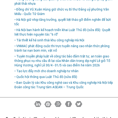
phát thải nhựa
• Đồng chí Vũ Xuân Hùng giữ chức vụ Bí thư Đảng uỷ phường Văn
Miếu - Quốc Tử Giám
• Hà Nội giữ nhịp tăng trưởng, quyết liệt tháo gỡ điểm nghẽn để bứt
tốc
• Hà Nội ban hành kế hoạch triển khai Luật Thủ đô (sửa đổi): Quyết
liệt thực hiện nguyên tắc “6 rõ”
• Tái thiết kế hệ sinh thái khu công nghiệp Hà Nội
• VNMAC phát động cuộc thi trực tuyến nâng cao nhận thức phòng
tránh tai nạn bom mìn, vật nổ
• Tuyên truyền pháp luật về công tác bảo đảm trật tự, an toàn giao
thông phục vụ nhu cầu đi lại của Nhân dân trong dịp nghỉ Lễ giỗ Tổ
Hùng Vương, nghỉ Lễ 30/4 - 01/5 và cao điểm hè năm 2026
• Tạo lực đẩy mới cho doanh nghiệp tư nhân
• Quốc hội thông qua Luật Thủ đô (sửa đổi)
• Ban Quản lý các Khu công nghệ cao và Khu công nghiệp Hà Nội tiếp
Đoàn công tác Trung tâm ASEAN – Trung Quốc