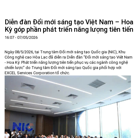
Trang Chủ
Giới thiệu
▼
Diễn đàn Đổi mới sáng tạo Việt Nam – Hoa
Tin tức - sự kiện
Lịch sử hình thành và phát triển
▼
Kỳ góp phần phát triển năng lượng tiên tiến
Quy hoạch
Tầm nhìn - Sứ mệnh
Ban Quản lý Khu
▼
16:07 - 07/05/2026
Ưu thế
Lãnh đạo Ban Quản lý
Chính sách mới
Quy hoạch tổng thể
▼
Ngày 08/5/2026, tại Trung tâm Đổi mới sáng tạo Quốc gia (NIC), Khu
Nhà đầu tư
Cơ cấu tổ chức
Doanh nghiệp
Quy hoạch khu chức năng
Vị trí
Công nghệ cao Hòa Lạc đã diễn ra Diễn đàn “Đổi mới sáng tạo Việt Nam
- Hoa Kỳ: Phát triển năng lượng tiên tiến phục vụ các ngành công nghệ
Hướng dẫn đầu tư
Chức năng, nhiệm vụ
Hợp tác quốc tế
Cơ sở hạ tầng
▼
chiến lược” do Trung tâm Đổi mới sáng tạo Quốc gia phối hợp với
EXCEL Services Corporation tổ chức.
Văn bản pháp luật
Đào tạo và Nghiên cứu
Cơ chế ưu đãi đầu tư
Trình tự, thủ tục đầu tư
▼
Thông báo
Cách mạng công nghiệp lần thứ 4
Cơ chế Một cửa
Tiêu chí đầu tư
Các thủ tục hành chính
▼
Dữ liệu mở
Nguồn nhân lực
Lĩnh vực đầu tư
Doanh nghiệp
Thông báo chung
FAQs
Quản lý và vận hành dự án đầu tư
Đất đai
Tuyển dụng
Liên hệ - Liên kết
Đầu tư
Công khai ngân sách
▼
Khu CNC Hòa Lạc
Liên kết
Lao động
Liên hệ