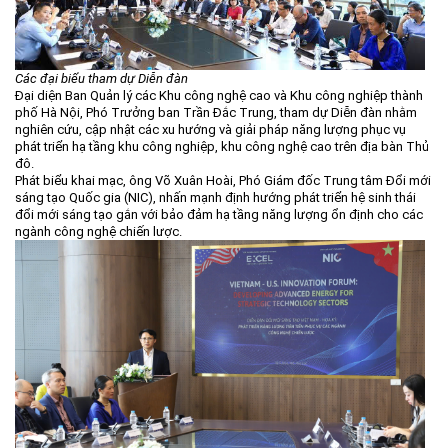
Môi trường
Quy hoạch - Xây dựng
Các đại biểu tham dự Diễn đàn
Ưu đãi đầu tư
Đại diện Ban Quản lý các Khu công nghệ cao và Khu công nghiệp thành
phố Hà Nội, Phó Trưởng ban Trần Đắc Trung, tham dự Diễn đàn nhằm
Công nghệ và Sản phẩm
nghiên cứu, cập nhật các xu hướng và giải pháp năng lượng phục vụ
phát triển hạ tầng khu công nghiệp, khu công nghệ cao trên địa bàn Thủ
Văn bản khác
đô.
Phát biểu khai mạc, ông Võ Xuân Hoài, Phó Giám đốc Trung tâm Đổi mới
sáng tạo Quốc gia (NIC), nhấn mạnh định hướng phát triển hệ sinh thái
đổi mới sáng tạo gắn với bảo đảm hạ tầng năng lượng ổn định cho các
ngành công nghệ chiến lược.