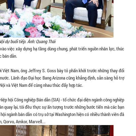
ội dự buổi tiếp. Ảnh: Quang Thái
 vào việc xây dựng hạ tầng dùng chung, phát triển nguồn nhân lực, thúc
ực bán dẫn.
ới Việt Nam, ông Jeffrey S. Goss bày tỏ phấn khởi trước những thay đổi
nước. Lãnh đạo Đại học Bang Arizona cũng khẳng định, sẵn sàng hỗ trợ
 Nội và Việt Nam để cùng nhau thúc đẩy hợp tác.
Hiệp hội Công nghiệp Bán dẫn (SIA) - tổ chức đại diện ngành công nghiệp
lần quay lại, tôi đều thực sự ấn tượng trước những bước tiến mà các bạn
 hội ngành bán dẫn có trụ sở tại Washington hiện có nhiều thành viên đã
, Qorvo, Amkor, Marvell...