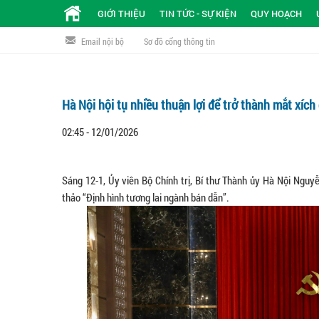
GIỚI THIỆU
TIN TỨC - SỰ KIỆN
QUY HOẠCH
Email nội bộ
Sơ đồ cổng thông tin
Hà Nội hội tụ nhiều thuận lợi để trở thành mắt xíc
02:45 - 12/01/2026
Sáng 12-1, Ủy viên Bộ Chính trị, Bí thư Thành ủy Hà Nội Nguy
thảo “Định hình tương lai ngành bán dẫn”.