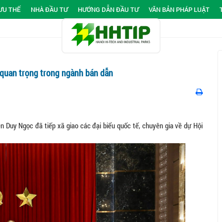
ƯU THẾ
NHÀ ĐẦU TƯ
HƯỚNG DẪN ĐẦU TƯ
VĂN BẢN PHÁP LUẬT
h quan trọng trong ngành bán dẫn
ễn Duy Ngọc đã tiếp xã giao các đại biểu quốc tế, chuyên gia về dự Hội