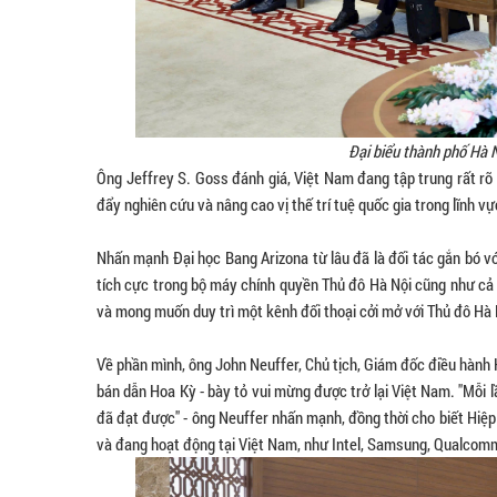
Đại biểu thành phố Hà N
Ông Jeffrey S. Goss đánh giá, Việt Nam đang tập trung rất rõ
đẩy nghiên cứu và nâng cao vị thế trí tuệ quốc gia trong lĩnh v
Nhấn mạnh Đại học Bang Arizona từ lâu đã là đối tác gắn bó v
tích cực trong bộ máy chính quyền Thủ đô Hà Nội cũng như cả 
và mong muốn duy trì một kênh đối thoại cởi mở với Thủ đô Hà
Về phần mình, ông John Neuffer, Chủ tịch, Giám đốc điều hành 
bán dẫn Hoa Kỳ - bày tỏ vui mừng được trở lại Việt Nam. "Mỗi 
đã đạt được" - ông Neuffer nhấn mạnh, đồng thời cho biết Hiệp
và đang hoạt động tại Việt Nam, như Intel, Samsung, Qualcomm