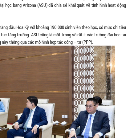
Đại học bang Arizona (ASU) đã chia sẻ khái quát về tình hình hoạt động
 hàng đầu Hoa Kỳ với khoảng 190.000 sinh viên theo học, có mức chi tiêu
ục tăng trưởng. ASU cũng là một trong số rất ít các trường đại học tại
ng này thông qua các mô hình hợp tác công – tư (PPP).