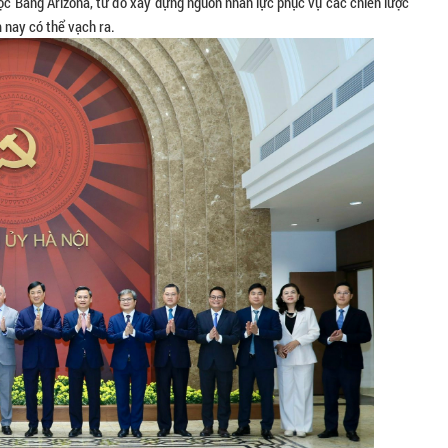
 học Bang Arizona, từ đó xây dựng nguồn nhân lực phục vụ các chiến lược
 nay có thể vạch ra.