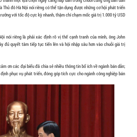
rở thành một lựa chọn ngày càng hấp dẫn trong chuỗi cung ứng bán dẫn
à Thủ đô Hà Nội nói riêng có thể tận dụng được những cơ hội phát triển
trưởng với tốc độ cực kỳ nhanh, thậm chí chạm mốc giá trị 1.000 tỷ USD
i nói riêng là phải xác định rõ vị thế cạnh tranh của mình, ông John
y đủ quyết tâm tiếp tục tiến lên và hội nhập sâu hơn vào chuỗi giá trị
cảm ơn các đại biểu đã chia sẻ nhiều thông tin bổ ích về ngành bán dẫn;
t định phục vụ phát triển, đóng góp tích cực cho ngành công nghiệp bán