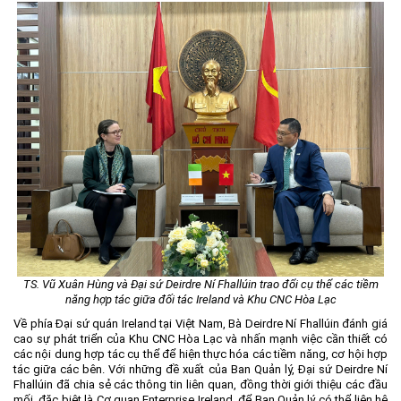
TS. Vũ Xuân Hùng và Đại sứ Deirdre Ní Fhallúin trao đổi cụ thể các tiềm
năng hợp tác giữa đối tác Ireland và Khu CNC Hòa Lạc
Về phía Đại sứ quán Ireland tại Việt Nam, Bà Deirdre Ní Fhallúin đánh giá
cao sự phát triển của Khu CNC Hòa Lạc và nhấn mạnh việc cần thiết có
các nội dung hợp tác cụ thể để hiện thực hóa các tiềm năng, cơ hội hợp
tác giữa các bên. Với những đề xuất của Ban Quản lý, Đại sứ Deirdre Ní
Fhallúin đã chia sẻ các thông tin liên quan, đồng thời giới thiệu các đầu
mối, đặc biệt là Cơ quan Enterprise Ireland, để Ban Quản lý có thể liên hệ