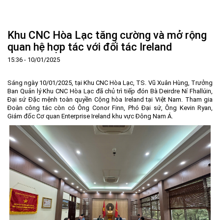
Trang Chủ
Giới thiệu
▼
Khu CNC Hòa Lạc tăng cường và mở rộng
Tin tức - sự kiện
Lịch sử hình thành và phát triển
▼
quan hệ hợp tác với đối tác Ireland
Quy hoạch
Tầm nhìn - Sứ mệnh
Ban Quản lý Khu
▼
15:36 - 10/01/2025
Ưu thế
Lãnh đạo Ban Quản lý
Chính sách mới
Quy hoạch tổng thể
▼
Sáng ngày 10/01/2025, tại Khu CNC Hòa Lạc, TS. Vũ Xuân Hùng, Trưởng
Nhà đầu tư
Cơ cấu tổ chức
Doanh nghiệp
Quy hoạch khu chức năng
Vị trí
Ban Quản lý Khu CNC Hòa Lạc đã chủ trì tiếp đón Bà Deirdre Ní Fhallúin,
Đại sứ Đặc mệnh toàn quyền Cộng hòa Ireland tại Việt Nam. Tham gia
Hướng dẫn đầu tư
Chức năng, nhiệm vụ
Hợp tác quốc tế
Cơ sở hạ tầng
▼
Đoàn công tác còn có Ông Conor Finn, Phó Đại sứ, Ông Kevin Ryan,
Giám đốc Cơ quan Enterprise Ireland khu vực Đông Nam Á.
Văn bản pháp luật
Đào tạo và Nghiên cứu
Cơ chế ưu đãi đầu tư
Trình tự, thủ tục đầu tư
▼
Thông báo
Cách mạng công nghiệp lần thứ 4
Cơ chế Một cửa
Tiêu chí đầu tư
Các thủ tục hành chính
▼
Dữ liệu mở
Nguồn nhân lực
Lĩnh vực đầu tư
Doanh nghiệp
Thông báo chung
FAQs
Quản lý và vận hành dự án đầu tư
Đất đai
Tuyển dụng
Liên hệ - Liên kết
Đầu tư
Công khai ngân sách
▼
Khu CNC Hòa Lạc
Liên kết
Lao động
Liên hệ