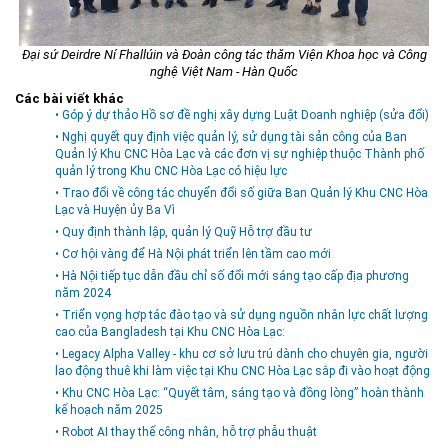
Đại sứ
Deirdre Ní Fhallúin và Đoàn công tác thăm Viện Khoa học và Công
nghệ Việt Nam - Hàn Quốc
Các bài viết khác
• Góp ý dự thảo Hồ sơ đề nghị xây dựng Luật Doanh nghiệp (sửa đổi)
• Nghị quyết quy định việc quản lý, sử dụng tài sản công của Ban
Quản lý Khu CNC Hòa Lạc và các đơn vị sự nghiệp thuộc Thành phố
quản lý trong Khu CNC Hòa Lạc có hiệu lực
• Trao đổi về công tác chuyển đổi số giữa Ban Quản lý Khu CNC Hòa
Lạc và Huyện ủy Ba Vì
• Quy định thành lập, quản lý Quỹ Hỗ trợ đầu tư
• Cơ hội vàng để Hà Nội phát triển lên tầm cao mới
• Hà Nội tiếp tục dẫn đầu chỉ số đổi mới sáng tạo cấp địa phương
năm 2024
• Triển vọng hợp tác đào tạo và sử dụng nguồn nhân lực chất lượng
cao của Bangladesh tại Khu CNC Hòa Lạc:
• Legacy Alpha Valley - khu cơ sở lưu trú dành cho chuyên gia, người
lao động thuê khi làm việc tại Khu CNC Hòa Lạc sắp đi vào hoạt động
• Khu CNC Hòa Lạc: “Quyết tâm, sáng tạo và đồng lòng” hoàn thành
kế hoạch năm 2025
• Robot AI thay thế công nhân, hỗ trợ phẫu thuật