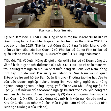
Môi trường
Quy hoạch - Xây dựng
Ưu đãi đầu tư
Công nghệ và Sản phẩm
Toàn cảnh buổi làm việc
Tại buổi làm việc, TS. Vũ Xuân Hùng chào mừng Bà Deirdre Ní Fhallúin và
Văn bản khác
Đoàn công tác - đoàn khách quốc tế đầu tiên đến thăm Khu CNC Hòa
Lạc trong năm 2025. “Đây là hoạt động rất có ý nghĩa triển khai chuyến
thăm và làm việc của Ban Quản lý với Phó Đại sứ Conor Finn tại Đại sứ
quán Ireland vào cuối tháng 11/2024 vừa qua”, TS. Hùng nhấn mạnh.
Tiếp đó, TS. Vũ Xuân Hùng đã giới thiệu với Bà Đại sứ và Đoàn công tác
về mô hình, quy hoạch, thế mạnh của Khu CNC Hòa Lạc và nhấn mạnh vai
trò là trung tâm nghiên cứu và phát triển hàng đầu của Việt Nam, đồng
thời tiếp tục đề xuất Đại sứ quán Ireland tại Việt Nam và Cơ quan
Enterprise Ireland hỗ trợ Ban Quản lý trong (1) công tác thu hút đầu tư
của các doanh nghiệp Ireland trong lĩnh vực công nghệ cao, nông
nghiệp, công nghiệp - năng lượng, y tế đầu tư vào Khu Công nghệ Hòa
Lạc; (2) Kết nối với đối tác/doanh nghiệp Ireland trong chuyến công tác
xúc tiến đầu tư sắp tới của Ban quản lý (3) đào tạo nguồn nhân lực của
Ban Quản lý; (4) Kết nối xây dựng các mô hình viện nghiên cứu mới tại
Khu CNC Hòa Lạc (như mô hình Viện Nghiên cứu và Đào tạo Quy trình
Sinh học Quốc gia của Ireland),…