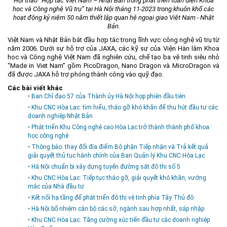
Hội thảo “Hợp tác Việt Nam – Nhật Bản trong phát triển toàn diện Khoa
học và Công nghệ Vũ trụ” tại Hà Nội tháng 11-2023 trong khuôn khổ các
hoạt động kỷ niệm 50 năm thiết lập quan hệ ngoại giao Việt Nam - Nhật
Bản.
Việt Nam và Nhật Bản bắt đầu hợp tác trong lĩnh vực công nghệ vũ trụ từ
năm 2006. Dưới sự hỗ trợ của JAXA, các kỹ sư của Viện Hàn lâm Khoa
học và Công nghệ Việt Nam đã nghiên cứu, chế tạo ba vệ tinh siêu nhỏ
“Made in Viet Nam” gồm PicoDragon, Nano Dragon và MicroDragon và
đã được JAXA hỗ trợ phóng thành công vào quỹ đạo.
Các bài viết khác
• Ban Chỉ đạo 57 của Thành ủy Hà Nội họp phiên đầu tiên
• Khu CNC Hòa Lạc: tìm hiểu, tháo gỡ khó khăn để thu hút đầu tư các
doanh nghiệp Nhật Bản
• Phát triển Khu Công nghệ cao Hòa Lạc trở thành thành phố khoa
học công nghệ
• Thông báo: thay đổi địa điểm Bộ phận Tiếp nhận và Trả kết quả
giải quyết thủ tục hành chính của Ban Quản lý Khu CNC Hòa Lạc
• Hà Nội chuẩn bị xây dựng tuyến đường sắt đô thị số 5
• Khu CNC Hòa Lạc: Tiếp tục tháo gỡ, giải quyết khó khăn, vướng
mắc của Nhà đầu tư
• Kết nối hạ tầng để phát triển đô thị vệ tinh phía Tây Thủ đô
• Hà Nội bổ nhiệm cán bộ các sở, ngành sau hợp nhất, sáp nhập
• Khu CNC Hòa Lạc: Tăng cường xúc tiến đầu tư các doanh nghiệp