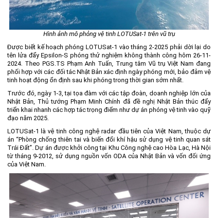
Môi trường
Quy hoạch - Xây dựng
Hình ảnh mô phỏng vệ tinh LOTUSat-1 trên vũ trụ
Ưu đãi đầu tư
Được biết kế hoạch phóng LOTUSat-1 vào tháng 2-2025 phải dời lại do
tên lửa đẩy Epsilon-S phóng thử nghiệm không thành công hôm 26-11-
Công nghệ và Sản phẩm
2024. Theo PGS.TS Phạm Anh Tuấn, Trung tâm Vũ trụ Việt Nam đang
phối hợp với các đối tác Nhật Bản xác định ngày phóng mới, bảo đảm vệ
Văn bản khác
tinh hoạt động ổn định sau khi phóng trong thời gian sớm nhất.
Trước đó, ngày 1-3, tại tọa đàm với các tập đoàn, doanh nghiệp lớn của
Nhật Bản, Thủ tướng Phạm Minh Chính đã đề nghị Nhật Bản thúc đẩy
triển khai nhanh các hợp tác trọng điểm như dự án phóng vệ tinh vào quỹ
đạo năm 2025.
LOTUSat-1 là vệ tinh công nghệ radar đầu tiên của Việt Nam, thuộc dự
án “Phòng chống thiên tai và biến đổi khí hậu sử dụng vệ tinh quan sát
Trái Đất”. Dự án được khởi công tại Khu Công nghệ cao Hòa Lạc, Hà Nội
từ tháng 9-2012, sử dụng nguồn vốn ODA của Nhật Bản và vốn đối ứng
của Việt Nam.