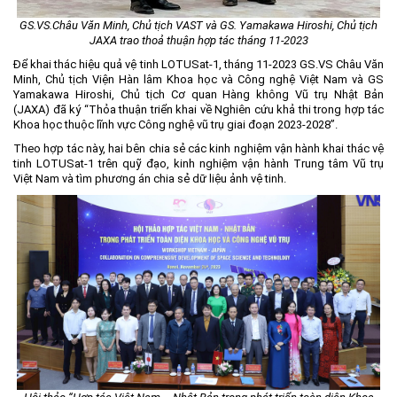
GS.VS.Châu Văn Minh, Chủ tịch VAST và GS. Yamakawa Hiroshi, Chủ tịch
JAXA trao thoả thuận hợp tác tháng 11-2023
Để khai thác hiệu quả vệ tinh LOTUSat-1, tháng 11-2023 GS.VS Châu Văn
Minh, Chủ tịch Viện Hàn lâm Khoa học và Công nghệ Việt Nam và GS
Yamakawa Hiroshi, Chủ tịch Cơ quan Hàng không Vũ trụ Nhật Bản
(JAXA) đã ký “Thỏa thuận triển khai về Nghiên cứu khả thi trong hợp tác
Khoa học thuộc lĩnh vực Công nghệ vũ trụ giai đoạn 2023-2028”.
Theo hợp tác này, hai bên chia sẻ các kinh nghiệm vận hành khai thác vệ
tinh LOTUSat-1 trên quỹ đạo, kinh nghiệm vận hành Trung tâm Vũ trụ
Việt Nam và tìm phương án chia sẻ dữ liệu ảnh vệ tinh.