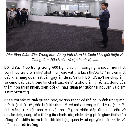
Phó tổng Giám đốc Trung tâm Vũ trụ Việt Nam Lê Xuân Huy giới thiệu về
Trung tâm điều khiển và vận hành vệ tinh
LOTUSat- 1 có trọng lượng 600 kg, là vệ tinh công nghệ radar mới nhất
với nhiều ưu điểm như phát hiện các vật thể kích thước từ 1m trên mặt
đất, khả năng quan sát cả ngày lẫn đêm. Vệ tinh LOTUSat-1 sẽ chụp ảnh
và cung cấp các thông tin chính xác để ứng phó giảm thiểu tác động của
thảm họa thiên nhiên, biến đổi khí hậu, quản lý nguồn tài nguyên và giám
sát môi trường.
Khác với các vệ tinh quang học, vệ tinh radar có thể chụp ảnh trong mọi
điều kiện thời tiết, đặc biệt khi thời tiết có mây, sương mù, điều kiện thiếu
ánh sáng. Dữ liệu ảnh của vệ tinh sẽ góp phần đáp ứng nhu cầu về
nguồn ảnh, cung cấp thông tin chính xác, nhằm ứng phó, giảm thiểu tác
động của thiên tai và biến đổi khí hậu, quản lý tài nguyên thiên nhiên và
giám sát môi trường.