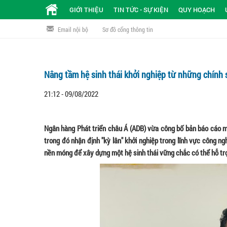
GIỚI THIỆU
TIN TỨC - SỰ KIỆN
QUY HOẠCH
Email nội bộ
Sơ đồ cổng thông tin
Nâng tầm hệ sinh thái khởi nghiệp từ những chính 
21:12 - 09/08/2022
Ngân hàng Phát triển châu Á (ADB) vừa công bố bản báo cáo mớ
trong đó nhận định "kỳ lân" khởi nghiệp trong lĩnh vực công n
nền móng để xây dựng một hệ sinh thái vững chắc có thể hỗ tr