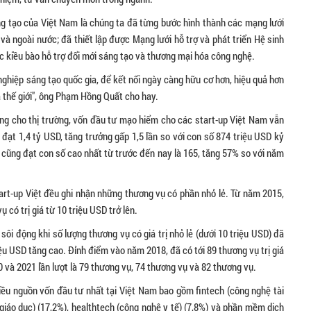
ng tạo của Việt Nam là chúng ta đã từng bước hình thành các mạng lưới
ngoài nước; đã thiết lập được Mạng lưới hỗ trợ và phát triển Hệ sinh
hức kiều bào hỗ trợ đổi mới sáng tạo và thương mại hóa công nghệ.
nghiệp sáng tạo quốc gia, để kết nối ngày càng hữu cơ hơn, hiệu quả hơn
à thế giới", ông Phạm Hồng Quất cho hay.
động cho thị trường, vốn đầu tư mạo hiểm cho các start-up Việt Nam vẫn
đạt 1,4 tỷ USD, tăng trưởng gấp 1,5 lần so với con số 874 triệu USD kỷ
 cũng đạt con số cao nhất từ trước đến nay là 165, tăng 57% so với năm
tart-up Việt đều ghi nhận những thương vụ có phần nhỏ lẻ. Từ năm 2015,
 có trị giá từ 10 triệu USD trở lên.
sôi động khi số lượng thương vụ có giá trị nhỏ lẻ (dưới 10 triệu USD) đã
riệu USD tăng cao. Đỉnh điểm vào năm 2018, đã có tới 89 thương vụ trị giá
 và 2021 lần lượt là 79 thương vụ, 74 thương vụ và 82 thương vụ.
iều nguồn vốn đầu tư nhất tại Việt Nam bao gồm fintech (công nghệ tài
 giáo dục) (17,2%), healthtech (công nghệ y tế) (7,8%) và phần mềm dịch