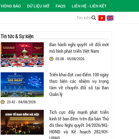
THÔNG BÁO
DỮ LIỆU MỞ
FAQS
LIÊN HỆ - LIÊN KẾT
Tin tức & Sự kiện
Ban hành nghị quyết về đổi mới
mô hình phát triển Việt Nam
05:08 - 05/08/2026
Triển khai đợt cao điểm 100 ngày
thực hiện các nhiệm vụ trọng
tâm về chuyển đổi số tại Ban
Quản lý
23:42 - 04/08/2026
Tích cực đẩy mạnh phát triển
kinh tế ban đêm trên địa bàn Thủ
đô theo Nghị quyết 34/2026/NQ-
HĐND và Kế hoạch 282/KH-
UBND