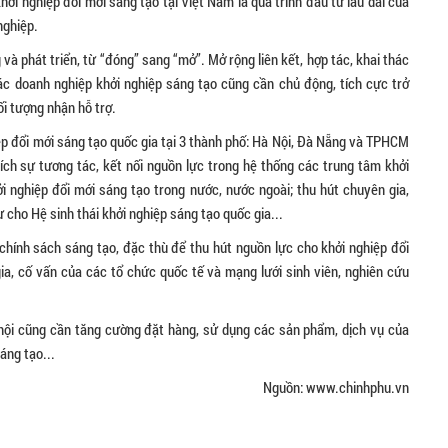
hởi nghiệp đổi mới sáng tạo tại Việt Nam là quá trình đầu tư lâu dài của
nghiệp.
 và phát triển, từ “đóng” sang “mở”. Mở rộng liên kết, hợp tác, khai thác
ác doanh nghiệp khởi nghiệp sáng tạo cũng cần chủ động, tích cực trở
đối tượng nhận hỗ trợ.
ệp đổi mới sáng tạo quốc gia tại 3 thành phố: Hà Nội, Đà Nẵng và TPHCM
khích sự tương tác, kết nối nguồn lực trong hệ thống các trung tâm khởi
ởi nghiệp đổi mới sáng tạo trong nước, nước ngoài; thu hút chuyên gia,
 cho Hệ sinh thái khởi nghiệp sáng tạo quốc gia...
hính sách sáng tạo, đặc thù để thu hút nguồn lực cho khởi nghiệp đổi
ia, cố vấn của các tổ chức quốc tế và mạng lưới sinh viên, nghiên cứu
 hội cũng cần tăng cường đặt hàng, sử dụng các sản phẩm, dịch vụ của
áng tạo...
Nguồn: www.chinhphu.vn