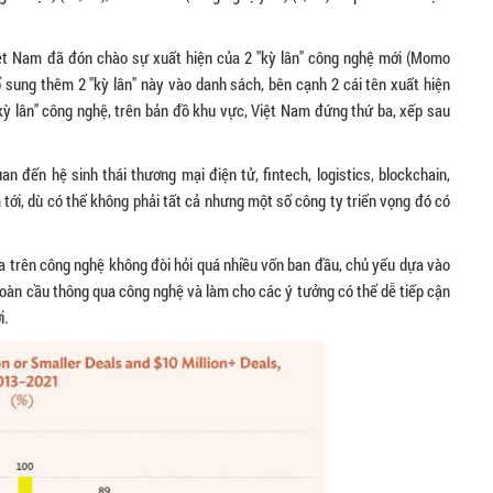
ệt Nam đã đón chào sự xuất hiện của 2 "kỳ lân" công nghệ mới (Momo
ổ sung thêm 2 "kỳ lân" này vào danh sách, bên cạnh 2 cái tên xuất hiện
kỳ lân" công nghệ, trên bản đồ khu vực, Việt Nam đứng thứ ba, xếp sau
an đến hệ sinh thái thương mại điện tử, fintech, logistics, blockchain,
tới, dù có thể không phải tất cả nhưng một số công ty triển vọng đó có
ựa trên công nghệ không đòi hỏi quá nhiều vốn ban đầu, chủ yếu dựa vào
 toàn cầu thông qua công nghệ và làm cho các ý tưởng có thể dễ tiếp cận
i.