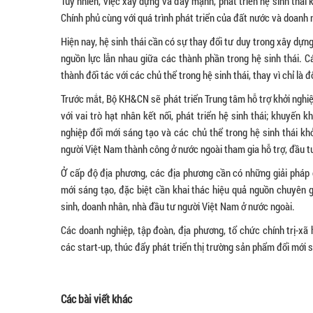
Tuy nhiên, việc xây dựng và đẩy mạnh, phát triển hệ sinh thái k
Chính phủ cùng với quá trình phát triển của đất nước và doanh 
Hiện nay, hệ sinh thái cần có sự thay đổi tư duy trong xây dựng
nguồn lực lẫn nhau giữa các thành phần trong hệ sinh thái. C
thành đối tác với các chủ thể trong hệ sinh thái, thay vì chỉ là 
Trước mắt, Bộ KH&CN sẽ phát triển Trung tâm hỗ trợ khởi nghi
với vai trò hạt nhân kết nối, phát triển hệ sinh thái; khuyến 
nghiệp đổi mới sáng tạo và các chủ thể trong hệ sinh thái kh
người Việt Nam thành công ở nước ngoài tham gia hỗ trợ, đầu tư
Ở cấp độ địa phương, các địa phương cần có những giải pháp c
mới sáng tạo, đặc biệt cần khai thác hiệu quả nguồn chuyên g
sinh, doanh nhân, nhà đầu tư người Việt Nam ở nước ngoài.
Các doanh nghiệp, tập đoàn, địa phương, tổ chức chính trị-xã
các start-up, thúc đẩy phát triển thị trường sản phẩm đổi mới s
Các bài viết khác