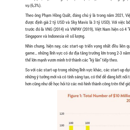
vụ (6,3%).
Theo ông Phạm Hồng Quất, đáng chú ý là trong năm 2021, Vi
được định giá 2 tỷ USD và Sky Mavis là 3 tỷ USD). Với việc b
trước đó là VNG (2014) và VNPAY (2019), Việt Nam hiện có 4 "
Singapore và Indonesia về số lượng.
Nhìn chung, hiện nay, các start-up triển vọng nhất đều liên qu
game… những lĩnh vực có dư địa tăng trưởng lớn trong 2-3 năm 
thể lớn mạnh vươn mình trở thành các "kỳ lân" tiếp theo.
So với các start-up trong những lĩnh vực khác, các start-up d
những ý tưởng mới và có tính sáng tạo, có thể dễ dàng kết nối
hơn cũng như dễ học hỏi từ các mô hình thành công trên thế giớ