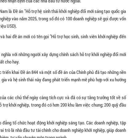
 theo nhận định của các nhà đầu tư nước ngoài.
Nam là Đề án "Hỗ trợ hệ sinh thái khởi nghiệp đổi mới sáng tạo quốc gia
 nghiệp vào năm 2025, trong số đó có 100 doanh nghiệp sẽ gọi được vốn
triệu USD).
à hai đề án mới có tên gọi "Hỗ trợ học sinh, sinh viên khởi nghiệp đến
.
 nghĩa với những người xây dựng chính sách hỗ trợ khởi nghiệp đổi mới
ất cho hay.
 triển khai Đề án 844 và một số đề án của Chính phủ đã tạo những nền
c gia và hệ sinh thái này đang phát triển mạnh mẽ phù hợp với xu hướng
a của các chủ thể ngày càng tích cực và đã có sự tăng trưởng tốt về số
ỗ trợ khởi nghiệp, trong đó có hơn 200 khu làm việc chung; 200 quỹ đầu
đẳng tổ chức hoạt động khởi nghiệp sáng tạo. Các doanh nghiệp, tập
ai trò là nhà đầu tư tài chính cho doanh nghiệp khởi nghiệp, giúp doanh
nghiệm, tư vấn chuyên môn trong ngành.