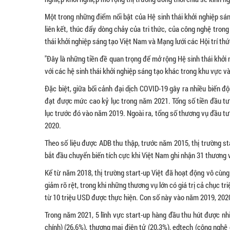
Một trong những điểm nổi bật của Hệ sinh thái khởi nghiệp sá
liên kết, thúc đẩy dòng chảy của tri thức, của công nghệ trong và 
thái khởi nghiệp sáng tạo Việt Nam và Mạng lưới các Hội trí t
"Đây là những tiền đề quan trọng để mở rộng Hệ sinh thái khởi 
với các hệ sinh thái khởi nghiệp sáng tạo khác trong khu vực v
Đặc biệt, giữa bối cảnh đại dịch COVID-19 gây ra nhiều biến 
đạt được mức cao kỷ lục trong năm 2021. Tổng số tiền đầu tư 
lục trước đó vào năm 2019. Ngoài ra, tổng số thương vụ đầu tư
2020.
Theo số liệu được ADB thu thập, trước năm 2015, thị trường s
bắt đầu chuyển biến tích cực khi Việt Nam ghi nhận 31 thương vụ
Kể từ năm 2018, thị trường start-up Việt đã hoạt động vô cùng 
giảm rõ rệt, trong khi những thương vụ lớn có giá trị cả chục t
từ 10 triệu USD được thực hiện. Con số này vào năm 2019, 2020
Trong năm 2021, 5 lĩnh vực start-up hàng đầu thu hút được nh
chính) (26,6%), thương mại điện tử (20,3%), edtech (công nghệ