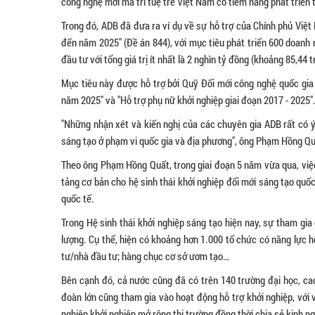
công nghệ mới mà trí tuệ trẻ Việt Nam có tiềm năng phát triển
Trong đó, ADB đã đưa ra ví dụ về sự hỗ trợ của Chính phủ Việt 
đến năm 2025" (Đề án 844), với mục tiêu phát triển 600 doanh
đầu tư với tổng giá trị ít nhất là 2 nghìn tỷ đồng (khoảng 85,44 
Mục tiêu này được hỗ trợ bởi Quỹ Đổi mới công nghệ quốc gia v
năm 2025" và "Hỗ trợ phụ nữ khởi nghiệp giai đoạn 2017 - 2025"
"Những nhận xét và kiến nghị của các chuyên gia ADB rất có ý
sáng tạo ở phạm vi quốc gia và địa phương", ông Phạm Hồng Qu
Theo ông Phạm Hồng Quất, trong giai đoạn 5 năm vừa qua, việc
tảng cơ bản cho hệ sinh thái khởi nghiệp đổi mới sáng tạo quố
quốc tế.
Trong Hệ sinh thái khởi nghiệp sáng tạo hiện nay, sự tham gi
lượng. Cụ thể, hiện có khoảng hơn 1.000 tổ chức có năng lực h
tư/nhà đầu tư; hàng chục cơ sở ươm tạo…
Bên cạnh đó, cả nước cũng đã có trên 140 trường đại học, cao 
đoàn lớn cũng tham gia vào hoạt động hỗ trợ khởi nghiệp, với v
nghiệp khởi nghiệp mở rộng thị trường đồng thời chia sẻ kinh 