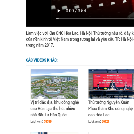
Làm việc với Khu CNC Hòa Lạc, Hà Nội, Thủ tướng nêu rõ, đây 
của nền kinh tế Việt Nam trong tương lai và yêu cầu TP. Hà Nộ
trong năm 2017.
CÁC VIDEOS KHÁC:
Vị trí đắc địa, khu công nghệ
Thủ tướng Nguyễn Xuân
cao Hòa Lạc thu hút nhiều
Phúc thăm Khu công nghệ
nhà đầu tư Hàn Quốc
cao Hòa Lạc
:
:
Lượt xem
39319
Lượt xem
36121