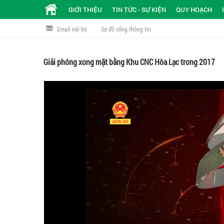
GIỚI THIỆU
TIN TỨC - SỰ KIỆN
QUY HOẠCH
Email nội bộ
Sơ đồ cổng thông tin
Giải phóng xong mặt bằng Khu CNC Hòa Lạc trong 2017