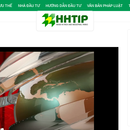
ƯU THẾ
NHÀ ĐẦU TƯ
HƯỚNG DẪN ĐẦU TƯ
VĂN BẢN PHÁP LUẬT