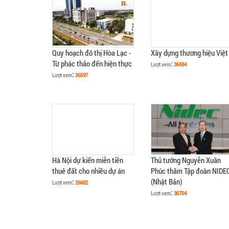
Quy hoạch đô thị Hòa Lạc -
Xây dựng thương hiệu Việt
Từ phác thảo đến hiện thực
:
Lượt xem
36694
:
Lượt xem
36597
Hà Nội dự kiến miễn tiền
Thủ tướng Nguyễn Xuân
thuê đất cho nhiều dự án
Phúc thăm Tập đoàn NIDE
:
(Nhật Bản)
Lượt xem
26682
:
Lượt xem
36704