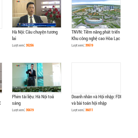
Hà Nội: Câu chuyện tương
TNVN: Tiềm năng phát triển
lai
Khu công nghệ cao Hòa Lạc
:
:
Lượt xem
35256
Lượt xem
39519
Phim tài liệu: Hà Nội toả
Doanh nhân và Hội nhập: FDI
C
sáng
và bài toán hội nhập
:
:
Lượt xem
35619
Lượt xem
36011