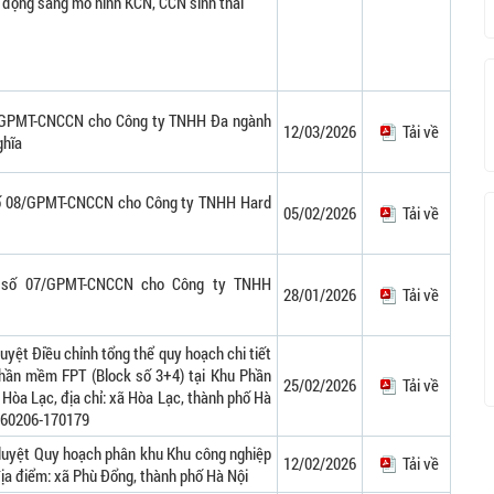
động sang mô hình KCN, CCN sinh thái
/GPMT-CNCCN cho Công ty TNHH Đa ngành
12/03/2026
Tải về
ghĩa
số 08/GPMT-CNCCN cho Công ty TNHH Hard
05/02/2026
Tải về
g số 07/GPMT-CNCCN cho Công ty TNHH
28/01/2026
Tải về
uyệt Điều chỉnh tổng thể quy hoạch chi tiết
Phần mềm FPT (Block số 3+4) tại Khu Phần
25/02/2026
Tải về
òa Lạc, địa chỉ: xã Hòa Lạc, thành phố Hà
-260206-170179
duyệt Quy hoạch phân khu Khu công nghiệp
12/02/2026
Tải về
địa điểm: xã Phù Đổng, thành phố Hà Nội