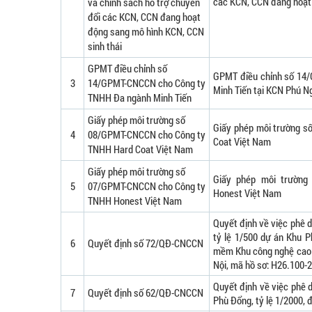
các KCN, CCN đang hoạt 
và chính sách hỗ trợ chuyển
đổi các KCN, CCN đang hoạt
động sang mô hình KCN, CCN
sinh thái
GPMT điều chỉnh số
GPMT điều chỉnh số 14
3
14/GPMT-CNCCN cho Công ty
Minh Tiến tại KCN Phú N
TNHH Đa ngành Minh Tiến
Giấy phép môi trường số
Giấy phép môi trường 
4
08/GPMT-CNCCN cho Công ty
Coat Việt Nam
TNHH Hard Coat Việt Nam
Giấy phép môi trường số
Giấy phép môi trườn
5
07/GPMT-CNCCN cho Công ty
Honest Việt Nam
TNHH Honest Việt Nam
Quyết định về việc phê d
tỷ lệ 1/500 dự án Khu 
6
Quyết định số 72/QĐ-CNCCN
mềm Khu công nghệ cao H
Nội, mã hồ sơ: H26.100
Quyết định về việc phê 
7
Quyết định số 62/QĐ-CNCCN
Phù Đổng, tỷ lệ 1/2000, 