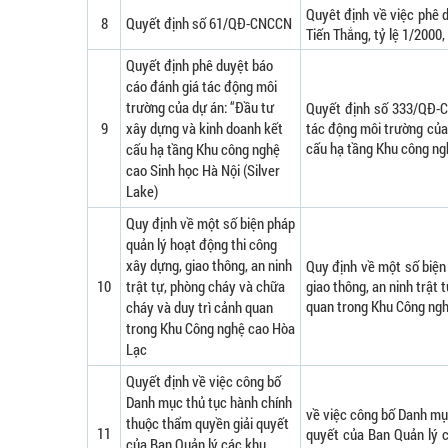
Quyêt định về việc phê 
8
Quyết định số 61/QĐ-CNCCN
Tiến Thắng, tỷ lệ 1/2000
Quyết định phê duyệt báo
cáo đánh giá tác động môi
trường của dự án: “Đầu tư
Quyết định số 333/QĐ-C
9
xây dựng và kinh doanh kết
tác động môi trường của
cấu hạ tầng Khu công ngh
cấu hạ tầng Khu công nghệ
cao Sinh học Hà Nội (Silver
Lake)
Quy định về một số biện pháp
quản lý hoạt động thi công
xây dựng, giao thông, an ninh
Quy định về một số biện
10
trật tự, phòng cháy và chữa
giao thông, an ninh trật
quan trong Khu Công ng
cháy và duy trì cảnh quan
trong Khu Công nghệ cao Hòa
Lạc
Quyết định về việc công bố
Danh mục thủ tục hành chính
về việc công bố Danh mụ
thuộc thẩm quyền giải quyết
11
quyết của Ban Quản lý 
của Ban Quản lý các khu