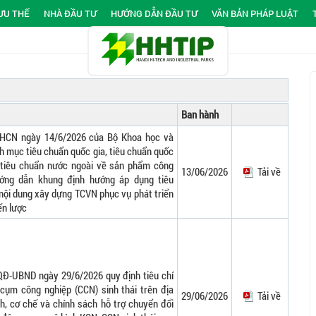
ƯU THẾ
NHÀ ĐẦU TƯ
HƯỚNG DẪN ĐẦU TƯ
VĂN BẢN PHÁP LUẬT
Ban hành
HCN ngày 14/6/2026 của Bộ Khoa học và
 mục tiêu chuẩn quốc gia, tiêu chuẩn quốc
, tiêu chuẩn nước ngoài về sản phẩm công
13/06/2026
Tải về
ớng dẫn khung định hướng áp dụng tiêu
 nội dung xây dựng TCVN phục vụ phát triển
ến lược
QĐ-UBND ngày 29/6/2026 quy định tiêu chí
cụm công nghiệp (CCN) sinh thái trên địa
29/06/2026
Tải về
nh, cơ chế và chính sách hỗ trợ chuyển đổi