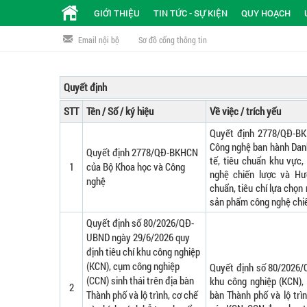
GIỚI THIỆU
TIN TỨC - SỰ KIỆN
QUY HOẠCH
Email nội bộ
Sơ đồ cổng thông tin
Quyết định
STT
Tên / Số / ký hiệu
Về việc / trích yếu
Quyết định 2778/QĐ-BK
Công nghệ ban hành Danh
Quyết định 2778/QĐ-BKHCN
tế, tiêu chuẩn khu vực
1
của Bộ Khoa học và Công
nghệ chiến lược và Hư
nghệ
chuẩn, tiêu chí lựa chọn
sản phẩm công nghệ chi
Quyết định số 80/2026/QĐ-
UBND ngày 29/6/2026 quy
định tiêu chí khu công nghiệp
(KCN), cụm công nghiệp
Quyết định số 80/2026/
(CCN) sinh thái trên địa bàn
khu công nghiệp (KCN), 
2
Thành phố và lộ trình, cơ chế
bàn Thành phố và lộ trì