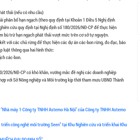
át thải (nếu có nhu cầu)
hải phân bổ hạn ngạch (theo quy định tại Khoản 1 Điều 5 Nghị định
hiên cứu quy định tại Nghị định số 180/2026/NĐ-CP để thực hiện
m bù trừ hạn ngạch phát thải vượt mức trên cơ sở tự nguyện.
n kết với các chủ rừng để thực hiện các dự án các-bon rừng, đo đạc, báo
p luật thông qua hai hình thức:
dịch các-bon.
 180/2026/NĐ-CP có khó khăn, vướng mắc đề nghị các doanh nghiệp
i hợp với Sở Nông nghiệp và Môi trường kịp thời tham mưu UBND Thành
 sở "Nhà máy 1-Công ty TNHH Astemo Hà Nội" của Công ty TNHH Astemo
 triển công nghệ môi trường Seen” tại Khu Nghiên cứu và triển khai Khu
& KHUẾCH ĐẠI DOANH SỐ”