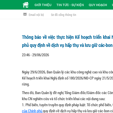
GIỚI THIỆU
TIN TỨC - SỰ KIỆN
QUY HOẠCH
Email nội bộ
Sơ đồ cổng thông tin
Thông báo về việc thực hiện Kế hoạch triển kha
phủ quy định về dịch vụ hấp thụ và lưu giữ các-bo
23:46 - 29/06/2026
Ngày 29/6/2026, Ban Quản lý các khu công nghệ cao và khu cô
Kế hoạch triển khai Nghị định số 180/2026/NĐ-CP ngày 21/5/202
rừng.
Theo đó, Ban Quản lý đề nghị Tổng Giám đốc/Giám đốc các Côn
khu CN nghiên cứu và tổ chức triển khai các nội dung sau:
1. Phổ biến, tuyên truyền quy định pháp luật: Tổ chức phổ biến,
của Chính phủ
quy định về dịch vụ hấp thụ và lưu giữ các-bon c