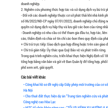
doanh nghiệp.
2. Nghiên cứu phương thức hợp tác và sử dụng dịch vụ bù trừ ph
- Đối với các doanh nghiệp thuộc cơ sở phát thải khí nhà kính p
số 06/2022/NĐ-CP ngày 07/01/2022), doanh nghiệp chủ động ng
quyền sử dụng dịch vụ hấp thụ và lưu giữ các-bon của rừng nhằ
- Doanh nghiệp có nhu cầu có thể tham gia đầu tư, hợp tác, liê
cáo, thẩm định và chia sẻ tín chỉ các-bon theo quy định của phá
+ Chi trả trực tiếp: Giao dịch qua hợp đồng hoặc trên sàn giao 
+ Chi trả gián tiếp: Ủy thác qua Quỹ Bảo vệ và phát triển rừng.
Trong quá trình nghiên cứu, triển khai thực hiện Nghị định số
tổng hợp bằng văn bản và gửi về Ban Quản lý để tổng hợp, phố
phố xem xét, giải quyết.
Các bài viết khác
• Công khai hồ sơ đề nghị cấp Giấy phép môi trường của cơ
Hà Nội
• Cho thuê đất thực hiện dự án “Trung tâm nghiên cứu và phát
Công nghệ cao Hòa Lạc
• HITC tổ chức khóa nâng cao : “TỐI ƯU KÊNH XU HƯỚNG 