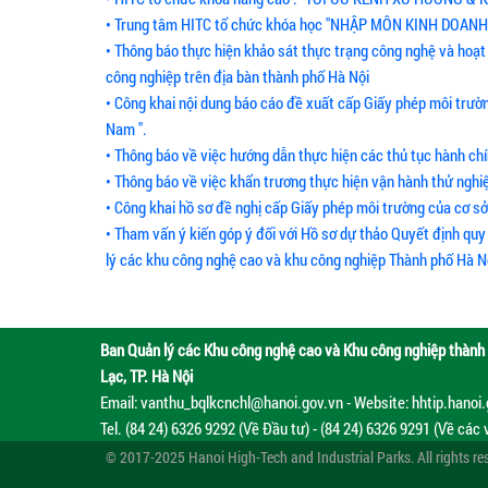
• Trung tâm HITC tổ chức khóa học "NHẬP MÔN KINH DOA
• Thông báo thực hiện khảo sát thực trạng công nghệ và hoạt
công nghiệp trên địa bàn thành phố Hà Nội
• Công khai nội dung báo cáo đề xuất cấp Giấy phép môi trườ
Nam ".
• Thông báo về việc hướng dẫn thực hiện các thủ tục hành chí
• Thông báo về việc khẩn trương thực hiện vận hành thử nghi
• Công khai hồ sơ đề nghị cấp Giấy phép môi trường của cơ s
• Tham vấn ý kiến góp ý đối với Hồ sơ dự thảo Quyết định qu
lý các khu công nghệ cao và khu công nghiệp Thành phố Hà N
Ban Quản lý các Khu công nghệ cao và Khu công nghiệp thành 
Lạc, TP. Hà Nội
Email: vanthu_bqlkcnchl@hanoi.gov.vn - Website: hhtip.hanoi
Tel. (84 24) 6326 9292 (Về Đầu tư) - (84 24) 6326 9291 (Về các 
© 2017-2025 Hanoi High-Tech and Industrial Parks. All rights re