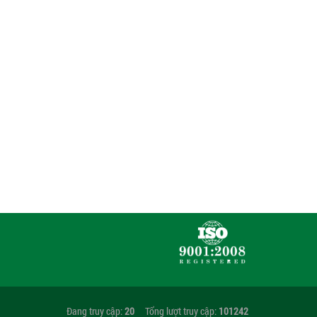
Đang truy cập:
20
Tổng lượt truy cập:
101242