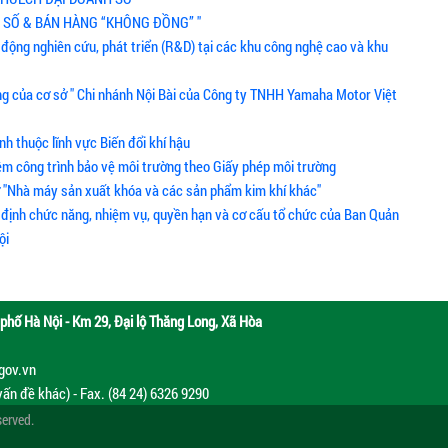
NH SỐ & BÁN HÀNG “KHÔNG ĐỒNG” "
 động nghiên cứu, phát triển (R&D) tại các khu công nghệ cao và khu
ng của cơ sở " Chi nhánh Nội Bài của Công ty TNHH Yamaha Motor Việt
nh thuộc lĩnh vực Biến đổi khí hậu
ệm công trình bảo vệ môi trường theo Giấy phép môi trường
ở "Nhà máy sản xuất khóa và các sản phẩm kim khí khác"
y định chức năng, nhiệm vụ, quyền hạn và cơ cấu tổ chức của Ban Quản
ội
phố Hà Nội - Km 29, Đại lộ Thăng Long, Xã Hòa
.gov.vn
vấn đề khác) - Fax. (84 24) 6326 9290
served.