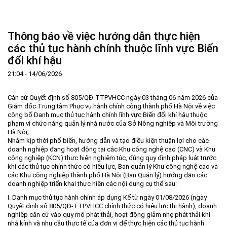
Trang Chủ
Giới thiệu
▼
Thông báo về việc hướng dẫn thực hiện
Tin tức - sự kiện
Lịch sử hình thành và phát triển
▼
các thủ tục hành chính thuộc lĩnh vực Biến
đổi khí hậu
Quy hoạch
Tầm nhìn - Sứ mệnh
Ban Quản lý Khu
▼
21:04 - 14/06/2026
Ưu thế
Lãnh đạo Ban Quản lý
Chính sách mới
Quy hoạch tổng thể
▼
Nhà đầu tư
Cơ cấu tổ chức
Doanh nghiệp
Quy hoạch khu chức năng
Vị trí
Căn cứ Quyết định số 805/QĐ-TTPVHCC ngày 03 tháng 06 năm 2026 của
Giám đốc Trung tâm Phục vụ hành chính công thành phố Hà Nội về việc
Hướng dẫn đầu tư
Chức năng, nhiệm vụ
Hợp tác quốc tế
Cơ sở hạ tầng
▼
công bố Danh mục thủ tục hành chính lĩnh vực Biến đổi khí hậu thuộc
phạm vi chức năng quản lý nhà nước của Sở Nông nghiệp và Môi trường
Văn bản pháp luật
Đào tạo và Nghiên cứu
Cơ chế ưu đãi đầu tư
Trình tự, thủ tục đầu tư
▼
Hà Nội;
Nhằm kịp thời phổ biến, hướng dẫn và tạo điều kiện thuận lợi cho các
Thông báo
Cách mạng công nghiệp lần thứ 4
Cơ chế Một cửa
Tiêu chí đầu tư
Các thủ tục hành chính
▼
doanh nghiệp đang hoạt động tại các Khu công nghệ cao (CNC) và Khu
Dữ liệu mở
Nguồn nhân lực
Lĩnh vực đầu tư
Doanh nghiệp
Thông báo chung
công nghiệp (KCN) thực hiện nghiêm túc, đúng quy định pháp luật trước
khi các thủ tục chính thức có hiệu lực, Ban quản lý Khu công nghệ cao và
FAQs
Quản lý và vận hành dự án đầu tư
Đất đai
Tuyển dụng
các Khu công nghiệp thành phố Hà Nội (Ban Quản lý) hướng dẫn các
doanh nghiệp triển khai thực hiện các nội dung cụ thể sau:
Liên hệ - Liên kết
Đầu tư
Công khai ngân sách
▼
I. Danh mục thủ tục hành chính áp dụng Kể từ ngày 01/08/2026 (ngày
Quyết định số 805/QĐ-TTPVHCC chính thức có hiệu lực thi hành), doanh
Khu CNC Hòa Lạc
Liên kết
nghiệp căn cứ vào quy mô phát thải, hoạt động giảm nhẹ phát thải khí
Lao động
Liên hệ
nhà kính và nhu cầu thực tế của đơn vị để thực hiện các thủ tục hành