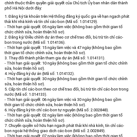
chính thuộc thẩm quyền giải quyết của Chủ tịch Ủy ban nhân dân thành
Môi trường
phố Hà Nội dưới đây:
1. Đăng ký tài khoản trên Hệ thống đăng ký quốc gia về hạn ngạch phát
Quy hoạch - Xây dựng
thải khí nhà kính và tín chỉ các-bon (Mã số: 1.014129).
Ưu đãi đầu tư
- Thời hạn giải quyết: 05 ngày làm việc (không bao gồm thời gian tổ
chức chỉnh sửa, hoàn thiện hồ sơ).
Công nghệ và Sản phẩm
2. Đăng ký/ Điều chỉnh dự án theo cơ chế trao đổi, bù trừ tín chỉ các-
bon trong nước (Mã số: 1.014136).
Văn bản khác
- Thời hạn giải quyết: 15 ngày làm việc và 47 ngày (không bao gồm
thời gian tổ chức chỉnh sửa, hoàn thiện hồ sơ).
3. Thay đổi thành phần tham gia dự án (Mã số: 1.014131).
- Thời hạn giải quyết: 10 ngày (không bao gồm thời gian tổ chức chỉnh
sửa, hoàn thiện hồ sơ).
4. Hủy đăng ký dự án (Mã số: 1.014132).
- Thời hạn giải quyết: 30 ngày (không bao gồm thời gian tổ chức chỉnh
sửa, hoàn thiện hồ sơ).
5. Cấp tín chỉ các-bon theo cơ chế trao đổi, bù trừ tín chỉ các-bon trong
nước (Mã số: 1.014133).
- Thời hạn giải quyết: 06 ngày làm việc và 30 ngày (không bao gồm
thời gian tổ chức chỉnh sửa, hoàn thiện hồ sơ).
6. Hủy đăng ký tín chỉ các-bon tự nguyện (Mã số: 2.002848).
- Thời hạn giải quyết: 02 ngày làm việc (không bao gồm thời gian tổ
chức chỉnh sửa, hoàn thiện hồ sơ).
7. Chuyển quyền sở hữu hạn ngạch phát thải khí nhà kính, tín chỉ các-
bon ngoài hệ thống giao dịch các-bon (Mã số: 2.002849).
- Thời hạn giải quyết: 07 ngày làm việc (không bao gồm thời gian tổ