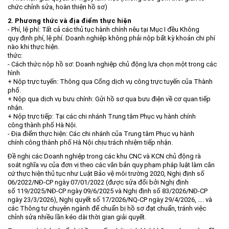
chức chỉnh sửa, hoàn thiện hồ sơ)
2. Phương thức và địa điểm thực hiện
- Phí, lệ phí: Tất cả các thủ tục hành chính nêu tại Mục I đều Không
quy định phí, lệ phí. Doanh nghiệp không phải nộp bất kỳ khoản chi phí
nào khi thực hiện.
thức:
- Cách thức nộp hồ sơ: Doanh nghiệp chủ động lựa chọn một trong các
hình
+ Nộp trực tuyến: Thông qua Cổng dịch vụ công trực tuyến của Thành
phố.
+ Nộp qua dịch vụ bưu chính: Gửi hồ sơ qua bưu điện về cơ quan tiếp
nhận.
+ Nộp trực tiếp: Tại các chi nhánh Trung tâm Phục vụ hành chính
công thành phố Hà Nội.
- Địa điểm thực hiện: Các chi nhánh của Trung tâm Phục vụ hành
chính công thành phố Hà Nội chịu trách nhiệm tiếp nhận.
Đề nghị các Doanh nghiệp trong các khu CNC và KCN chủ động rà
soát nghĩa vụ của đơn vị theo các văn bản quy phạm pháp luật làm căn
cứ thực hiện thủ tục như Luật Bảo vệ môi trường 2020, Nghị định số
06/2022/NĐ-CP ngày 07/01/2022 (được sửa đổi bởi Nghị định
số 119/2025/NĐ-CP ngày 09/6/2025 và Nghị định số 83/2026/NĐ-CP
ngày 23/3/2026), Nghị quyết số 17/2026/NQ-CP ngày 29/4/2026, …. và
các Thông tư chuyên ngành để chuẩn bị hồ sơ đạt chuẩn, tránh việc
chỉnh sửa nhiều lần kéo dài thời gian giải quyết.