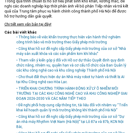
Trong quá trình chuẩn bị hồ sơ nếu phát sinh khó khăn, vướng mắc, đề
nghị các doanh nghiệp kịp thời phản ánh về bộ phận Tiếp nhận và trả kết
quả của Trung tâm phục vụ hành chính công thành phố Hà Nội để được
hỗ trợ hướng dẫn giải quyết.
Chi tiết xem văn bản tại đây!
Các bài viết khác
• Thông báo về việc khẩn trương thực hiện vận hành thử nghiệm
công trình bảo vệ môi trường theo Giấy phép môi trường
• Công khai hồ sơ đề nghị cấp Giấy phép môi trường của cơ sở "Nhà
máy sản xuất khóa và các sản phẩm kim khí khác"
• Tham vấn ý kiến góp ý đối với Hồ sơ dự thảo Quyết định quy định
chức năng, nhiệm vụ, quyền hạn và cơ cấu tổ chức của Ban Quản lý
các khu công nghệ cao và khu công nghiệp Thành phố Hà Nội
• Cho thuê đất thực hiện dự án Nhà máy robot tự hành và thiết bị AI
tại Khu Công nghệ cao Hòa Lạc.
• TRIỂN KHAI CHƯƠNG TRÌNH HÀNH ĐỘNG XỬ LÝ Ô NHIỄM MÔI
TRƯỜNG TẠI CÁC KHU CÔNG NGHỆ CAO VÀ KHU CÔNG NGHIỆP GIAI
ĐOẠN 2026-2030 VÀ CÁC NĂM TIẾP THEO
• Đề nghị phối hợp cung cấp thông tin, tài liệu đối với nhiệm vụ “Triển
khai kế hoạch quản lý môi trường không khí thành phố Hà Nội”
• Công khai hồ sơ đề nghị cấp Giấy phép môi trường của cơ sở “Dự
án nhà máy Rhythm Việt Nam (Hà Nội)” tại Lô 87a và 87b, KCN Nội
Bài,