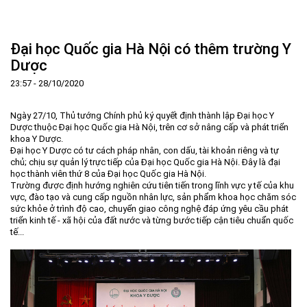
Trang Chủ
Giới thiệu
▼
Đại học Quốc gia Hà Nội có thêm trường Y
Tin tức - sự kiện
Lịch sử hình thành và phát triển
▼
Dược
Quy hoạch
Tầm nhìn - Sứ mệnh
Ban Quản lý Khu
▼
23:57 - 28/10/2020
Ưu thế
Lãnh đạo Ban Quản lý
Chính sách mới
Quy hoạch tổng thể
▼
Ngày 27/10, T
hủ tướng Chính phủ ký quyết định thành lập Đại học Y
Nhà đầu tư
Cơ cấu tổ chức
Doanh nghiệp
Quy hoạch khu chức năng
Vị trí
Dược thuộc Đại học Quốc gia Hà Nội, trên cơ sở nâng cấp và phát triển
khoa Y Dược.
Hướng dẫn đầu tư
Chức năng, nhiệm vụ
Hợp tác quốc tế
Cơ sở hạ tầng
▼
Đại học Y Dược có tư cách pháp nhân, con dấu, tài khoản riêng và tự
chủ; chịu sự quản lý trực tiếp của Đại học Quốc gia Hà Nội. Đây là đại
Văn bản pháp luật
Đào tạo và Nghiên cứu
Cơ chế ưu đãi đầu tư
Trình tự, thủ tục đầu tư
▼
học thành viên thứ 8 của Đại học Quốc gia Hà Nội.
Trường được định hướng nghiên cứu tiên tiến trong lĩnh vực y tế của khu
Thông báo
Cách mạng công nghiệp lần thứ 4
Cơ chế Một cửa
Tiêu chí đầu tư
Các thủ tục hành chính
▼
vực, đào tạo và cung cấp nguồn nhân lực, sản phẩm khoa học chăm sóc
sức khỏe ở trình độ cao, chuyển giao công nghệ đáp ứng yêu cầu phát
Dữ liệu mở
Nguồn nhân lực
Lĩnh vực đầu tư
Doanh nghiệp
Thông báo chung
triển kinh tế - xã hội của đất nước và từng bước tiếp cận tiêu chuẩn quốc
tế...
FAQs
Quản lý và vận hành dự án đầu tư
Đất đai
Tuyển dụng
Liên hệ - Liên kết
Đầu tư
Công khai ngân sách
▼
Khu CNC Hòa Lạc
Liên kết
Lao động
Liên hệ