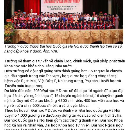
Môi trường
Quy hoạch - Xây dựng
Ưu đãi đầu tư
Công nghệ và Sản phẩm
Văn bản khác
Trường Y dược thuộc Đại học Quốc gia Hà Nội được thành lập trên cơ sở
nâng cấp Khoa Y dược. Ảnh: VNU
Trường sẽ tham gia tư vấn về chiến lược, chính sách, giải pháp phát triển
khoa học sức khỏe cho Đảng, Nhà nước.
Hiện trường có đội ngũ giảng viên thỉnh giảng hơn 350 người là chuyên
gia đầu ngành trong các lĩnh vực y học, dược học, đang công tác tại
bệnh viện Bạch Mai, Việt Đức, E, Nhi trung ương, Phụ sản, Huyết học và
Truyền máu trung ương...
Dự kiến đến năm 2030 Đại học Y Dược sẽ đào tạo 16 ngành đào tạo đại
học, 16 chuyên ngành thạc sĩ, 16 chuyên ngành tiến sĩ, 16 chuyên ngành
nội trú. Quy mô đào tạo khoảng 4.300 sinh viên; 400 học viên cao học và
nghiên cứu sinh; 600 bác sĩ nội trú và chuyên khoa.
Theo kế hoạch, Đại học Y Dược và Bệnh viện Đại học quốc gia Hà Nội
quy mô 1.000 giường sẽ được xây dựng tại Hòa Lạc với diện tích 25 ha.
Đại học Quốc gia Hà Nội hiện gồm các trường thành viên: Đại học Khoa
học Xã hội và Nhân văn, Đại học Khoa học Tự nhiên, Đại học Ngoại ngữ,