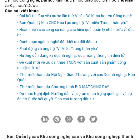
Đại học Công nghệ, Đại học Kinh tế, Đại học Giáo dục, Đại học Việt Nhật
và Đại học Y Dược.
Các bài viết khác
• Đại hội thi đua yêu nước lần thứ V của Bộ Khoa học và Công nghệ
• Ban Quản lý Khu CNC Hòa Lạc ủng hộ “Vì miền Trung thân yêu”
• Hoàn thiện các công cụ nâng cao hiệu quả quản lý nhà nước về đầu
tư
• Danh mục ngành, nghề đặc biệt ưu đãi đầu tư
• Phát động và ủng hộ “Vì Miền Trung thân yêu”
• Hướng dẫn đăng ký doanh nghiệp qua mạng thông tin điện tử
• Đề xuất mới về ưu đãi thuế TNDN với sản xuất sản phẩm công
nghiệp hỗ trợ
• Thư mời tham dự Hội Nghị Giao Thương với các Doanh nghiệp Hàn
Quốc
• Thư mời tham dự Chương trình BIO MATCHING DAY
• Dự thảo Nghị định Hướng dẫn về dự án quan trọng quốc gia và dự
án do Quốc hội quyết định chủ trương đầu tư
Ban Quản lý các Khu công nghệ cao và Khu công nghiệp thành