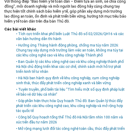
Với thông điệp "Bảo hiểm y tế toàn dân – Điểm tựa an sinh, sẻ chia cộng
đồng", mỗi doanh nghiệp và mỗi người lao động hãy cùng chung tay
thực hiện tốt chính sách bảo hiểm y tế, góp phần xây dựng môi trường
lao động an toàn, ổn định và phát triển bền vững, hướng tới mục tiêu bảo
hiểm y tế toàn dân trên địa bàn Thủ đô.
Các bài viết khác
• Tích cực triển khai phổ biến Luật Thủ đô số 02/2026/QH16 và các
văn bản hướng dẫn thi hành
• Hưởng ứng Tháng hành động phòng, chống ma túy năm 2026:
Chung tay xây dựng môi trường làm việc an toàn, không ma túy tại
các khu công nghệ cao và khu công nghiệp Thành phố
• Ban Quản lý các khu công nghệ cao và khu công nghiệp thành phố
Hà Nội chủ động triển khai các cơ chế, chính sách mới hỗ trợ phát
triển kinh tế tư nhân
• Hà Nội ban hành quy định về khu công nghiệp, cụm công nghiệp
sinh thái, thúc đẩy phát triển công nghiệp xanh và bền vững
• Tuyên truyền, phổ biến tài liệu “Tìm hiểu một số quy định pháp luật
về bảo vệ dữ liệu cá nhân”
• Góp phần hiện thực hóa Quy hoạch Thủ đô: Ban Quản lý thúc đẩy
phát triển các khu công nghệ cao, khu công nghiệp và mở rộng hợp
tác quốc tế
• Công bố Quy hoạch tổng thể Thủ đô Hà Nội tầm nhìn 100 năm và
xúc tiến đầu tư năm 2026
• Mở rộng mạng lưới đối tác công nghệ toàn cầu, thúc đẩy phát triển