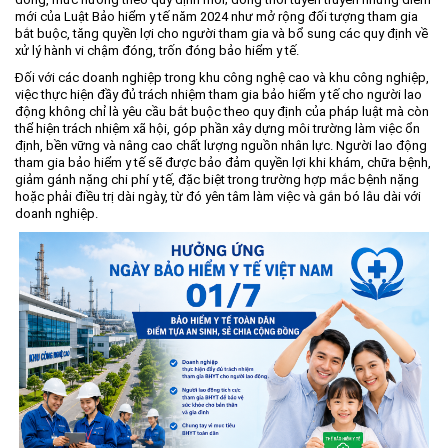
mới của Luật Bảo hiểm y tế năm 2024 như mở rộng đối tượng tham gia
Môi trường
bắt buộc, tăng quyền lợi cho người tham gia và bổ sung các quy định về
xử lý hành vi chậm đóng, trốn đóng bảo hiểm y tế.
Quy hoạch - Xây dựng
Đối với các doanh nghiệp trong khu công nghệ cao và khu công nghiệp,
Ưu đãi đầu tư
việc thực hiện đầy đủ trách nhiệm tham gia bảo hiểm y tế cho người lao
động không chỉ là yêu cầu bắt buộc theo quy định của pháp luật mà còn
Công nghệ và Sản phẩm
thể hiện trách nhiệm xã hội, góp phần xây dựng môi trường làm việc ổn
định, bền vững và nâng cao chất lượng nguồn nhân lực. Người lao động
Văn bản khác
tham gia bảo hiểm y tế sẽ được bảo đảm quyền lợi khi khám, chữa bệnh,
giảm gánh nặng chi phí y tế, đặc biệt trong trường hợp mắc bệnh nặng
hoặc phải điều trị dài ngày, từ đó yên tâm làm việc và gắn bó lâu dài với
doanh nghiệp.