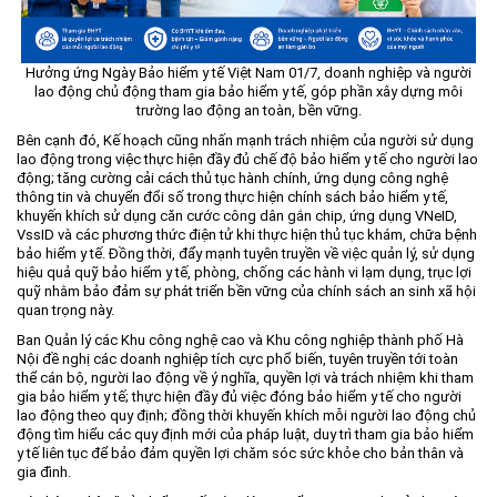
Hưởng ứng Ngày Bảo hiểm y tế Việt Nam 01/7, doanh nghiệp và người
lao động chủ động tham gia bảo hiểm y tế, góp phần xây dựng môi
trường lao động an toàn, bền vững.
Bên cạnh đó, Kế hoạch cũng nhấn mạnh trách nhiệm của người sử dụng
lao động trong việc thực hiện đầy đủ chế độ bảo hiểm y tế cho người lao
động; tăng cường cải cách thủ tục hành chính, ứng dụng công nghệ
thông tin và chuyển đổi số trong thực hiện chính sách bảo hiểm y tế,
khuyến khích sử dụng căn cước công dân gắn chip, ứng dụng VNeID,
VssID và các phương thức điện tử khi thực hiện thủ tục khám, chữa bệnh
bảo hiểm y tế. Đồng thời, đẩy mạnh tuyên truyền về việc quản lý, sử dụng
hiệu quả quỹ bảo hiểm y tế, phòng, chống các hành vi lạm dụng, trục lợi
quỹ nhằm bảo đảm sự phát triển bền vững của chính sách an sinh xã hội
quan trọng này.
Ban Quản lý các Khu công nghệ cao và Khu công nghiệp thành phố Hà
Nội đề nghị các doanh nghiệp tích cực phổ biến, tuyên truyền tới toàn
thể cán bộ, người lao động về ý nghĩa, quyền lợi và trách nhiệm khi tham
gia bảo hiểm y tế; thực hiện đầy đủ việc đóng bảo hiểm y tế cho người
lao động theo quy định; đồng thời khuyến khích mỗi người lao động chủ
động tìm hiểu các quy định mới của pháp luật, duy trì tham gia bảo hiểm
y tế liên tục để bảo đảm quyền lợi chăm sóc sức khỏe cho bản thân và
gia đình.