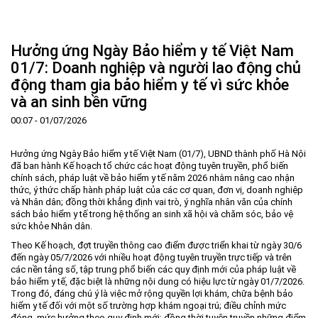
Trang Chủ
Giới thiệu
▼
Hưởng ứng Ngày Bảo hiểm y tế Việt Nam
Tin tức - sự kiện
Lịch sử hình thành và phát triển
▼
01/7: Doanh nghiệp và người lao động chủ
động tham gia bảo hiểm y tế vì sức khỏe
Quy hoạch
Tầm nhìn - Sứ mệnh
Ban Quản lý Khu
▼
và an sinh bền vững
Ưu thế
Lãnh đạo Ban Quản lý
Chính sách mới
Quy hoạch tổng thể
▼
00:07 - 01/07/2026
Nhà đầu tư
Cơ cấu tổ chức
Doanh nghiệp
Quy hoạch khu chức năng
Vị trí
Hướng dẫn đầu tư
Chức năng, nhiệm vụ
Hợp tác quốc tế
Cơ sở hạ tầng
▼
Hưởng ứng Ngày Bảo hiểm y tế Việt Nam (01/7), UBND thành phố Hà Nội
đã ban hành Kế hoạch tổ chức các hoạt động tuyên truyền, phổ biến
Văn bản pháp luật
Đào tạo và Nghiên cứu
Cơ chế ưu đãi đầu tư
Trình tự, thủ tục đầu tư
▼
chính sách, pháp luật về bảo hiểm y tế năm 2026 nhằm nâng cao nhận
thức, ý thức chấp hành pháp luật của các cơ quan, đơn vị, doanh nghiệp
Thông báo
Cách mạng công nghiệp lần thứ 4
Cơ chế Một cửa
Tiêu chí đầu tư
Các thủ tục hành chính
▼
và Nhân dân; đồng thời khẳng định vai trò, ý nghĩa nhân văn của chính
sách bảo hiểm y tế trong hệ thống an sinh xã hội và chăm sóc, bảo vệ
Dữ liệu mở
Nguồn nhân lực
Lĩnh vực đầu tư
Doanh nghiệp
Thông báo chung
sức khỏe Nhân dân.
FAQs
Quản lý và vận hành dự án đầu tư
Đất đai
Tuyển dụng
Theo Kế hoạch, đợt truyền thông cao điểm được triển khai từ ngày 30/6
đến ngày 05/7/2026 với nhiều hoạt động tuyên truyền trực tiếp và trên
Liên hệ - Liên kết
Đầu tư
Công khai ngân sách
▼
các nền tảng số, tập trung phổ biến các quy định mới của pháp luật về
bảo hiểm y tế, đặc biệt là những nội dung có hiệu lực từ ngày 01/7/2026.
Khu CNC Hòa Lạc
Liên kết
Trong đó, đáng chú ý là việc mở rộng quyền lợi khám, chữa bệnh bảo
hiểm y tế đối với một số trường hợp khám ngoại trú; điều chỉnh mức
Lao động
Liên hệ
đóng, mức hưởng theo quy định mới; đồng thời tuyên truyền những điểm