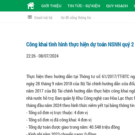
GIỚI THIỆU
TIN TỨC - SỰ KIỆN
QUY HOẠCH
Email nội bộ
Sơ đồ cổng thông tin
Công khai tình hình thực hiện dự toán NSNN quý 2
22:26 - 08/07/2024
Thực hiện theo hướng dẫn tại Thông tư số 61/2017/TT-BTC ng
ngày 28 tháng 9 năm 2018 của Bộ Tài chính hướng dẫn sửa đổi
năm 2017 của Bộ Tài chính hướng dẫn thực hiện công khai ngâ
nhà nước hỗ trợ, Ban quản lý Khu Công nghệ cao Hòa Lạc thực hi
tháng đầu năm 2024 theo hình thức niêm yết tại bảng thông tin 
-
Tổng số đơn vị trực thuộc: 4 đơn vị
-
Tổng số đơn vị đã công khai: 4 đơn vị
-
Tổng dự toán được giao trong năm: 40.548 triệu đồng
-
Kinh phí năm 2023 chuyển sang: 0 đồng