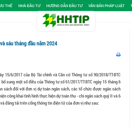
ƯU THẾ
NHÀ ĐẦU TƯ
HƯỚNG DẪN ĐẦU TƯ
VĂN BẢN PHÁP LUẬT
 và sáu tháng đầu năm 2024
ày 15/6/2017 của Bộ Tài chính và Căn cứ Thông tư số 90/2018/TT-BTC
, bổ sung một số điều của Thông tư số 61/2017/TT-BTC ngày 15 tháng 6
n sách đối với đơn vị dự toán ngân sách, các tổ chức được ngân sách
ện công khai tình hình thực hiện dự toán thu - chi ngân sách quý II và 6
và đăng tải trên cổng thông tin điện tử của đơn vị như sau: