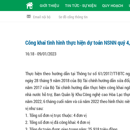
GIỚI THIỆU
TIN TỨC - SỰ KIỆN
QUY HOẠCH
Email nội bộ
Sơ đồ cổng thông tin
Công khai tình hình thực hiện dự toán NSNN quý 4
16:18 - 09/01/2023
Thực hiện theo hướng dẫn tại Thông tư số 61/2017/TT-BTC ng
ngày 28 tháng 9 năm 2018 của Bộ Tài chính hướng dẫn sửa đổi
năm 2017 của Bộ Tài chính hướng dẫn thực hiện công khai ngâ
nhà nước hỗ trợ, Ban Quản lý Khu Công nghệ cao Hòa Lạc thực 
năm 2022; 6 tháng cuối năm và cả năm 2022 theo hình thức niêm
vị như sau:
1.
 T
ổng số đơn vị trực thuộc: 4 đơn vị
2. Tổng số đơn vị đã công khai: 4 đơn vị
3. Tổng dự toán được giao trong năm: 25.918 triệu đồng