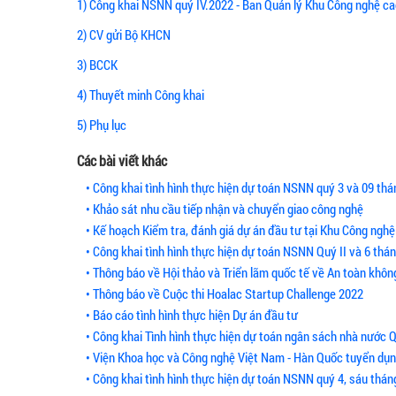
1) Công khai NSNN quý IV.2022 - Ban Quản lý Khu Công nghệ c
2) CV gửi Bộ KHCN
3) BCCK
4) Thuyết minh Công khai
5) Phụ lục
Các bài viết khác
• Công khai tình hình thực hiện dự toán NSNN quý 3 và 09 th
• Khảo sát nhu cầu tiếp nhận và chuyển giao công nghệ
• Kế hoạch Kiểm tra, đánh giá dự án đầu tư tại Khu Công ng
• Công khai tình hình thực hiện dự toán NSNN Quý II và 6 th
• Thông báo về Hội thảo và Triển lãm quốc tế về An toàn khô
• Thông báo về Cuộc thi Hoalac Startup Challenge 2022
• Báo cáo tình hình thực hiện Dự án đầu tư
• Công khai Tình hình thực hiện dự toán ngân sách nhà nước 
• Viện Khoa học và Công nghệ Việt Nam - Hàn Quốc tuyển dụ
• Công khai tình hình thực hiện dự toán NSNN quý 4, sáu thá