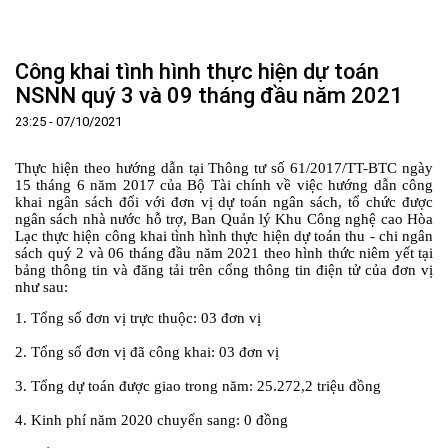
Trang Chủ
Giới thiệu
▼
Công khai tình hình thực hiện dự toán
Tin tức - sự kiện
Lịch sử hình thành và phát triển
▼
NSNN quý 3 và 09 tháng đầu năm 2021
Quy hoạch
Tầm nhìn - Sứ mệnh
Ban Quản lý Khu
▼
23:25 - 07/10/2021
Ưu thế
Lãnh đạo Ban Quản lý
Chính sách mới
Quy hoạch tổng thể
▼
Thực hiện theo hướng dẫn tại Thông tư số 61/2017/TT-BTC ngày
Nhà đầu tư
Cơ cấu tổ chức
Doanh nghiệp
Quy hoạch khu chức năng
Vị trí
15 tháng 6 năm 2017 của Bộ Tài chính về việc hướng dẫn công
khai ngân sách đối với đơn vị dự toán ngân sách, tổ chức được
Hướng dẫn đầu tư
Chức năng, nhiệm vụ
Hợp tác quốc tế
Cơ sở hạ tầng
▼
ngân sách nhà nước hỗ trợ, Ban Quản lý Khu Công nghệ cao Hòa
Lạc thực hiện công khai tình hình thực hiện dự toán thu - chi ngân
Văn bản pháp luật
Đào tạo và Nghiên cứu
Cơ chế ưu đãi đầu tư
Trình tự, thủ tục đầu tư
▼
sách quý 2 và 06 tháng đầu năm 2021 theo hình thức niêm yết tại
bảng thông tin và đăng tải trên cổng thông tin điện tử của đơn vị
Thông báo
Cách mạng công nghiệp lần thứ 4
Cơ chế Một cửa
Tiêu chí đầu tư
Các thủ tục hành chính
▼
như sau:
Dữ liệu mở
Nguồn nhân lực
Lĩnh vực đầu tư
Doanh nghiệp
Thông báo chung
1. Tổng số đơn vị trực thuộc: 03 đơn vị
FAQs
Quản lý và vận hành dự án đầu tư
Đất đai
Tuyển dụng
2. Tổng số đơn vị đã công khai: 03 đơn vị
Liên hệ - Liên kết
Đầu tư
Công khai ngân sách
▼
3. Tổng dự toán được giao trong năm: 25.272,2 triệu đồng
Khu CNC Hòa Lạc
Liên kết
4. Kinh phí năm 2020 chuyển sang: 0 đồng
Lao động
Liên hệ