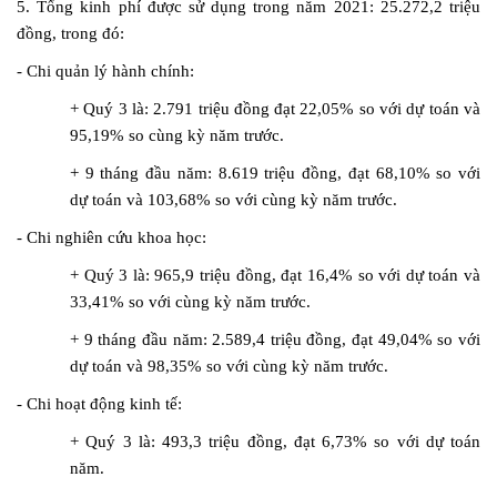
5. Tổng kinh phí được sử dụng trong năm 2021: 25.272,2 triệu
Môi trường
đồng, trong đó:
Quy hoạch - Xây dựng
- Chi quản lý hành chính:
Ưu đãi đầu tư
+ Quý 3 là: 2.791 triệu đồng đạt 22,05% so với dự toán và
Công nghệ và Sản phẩm
95,19% so cùng kỳ năm trước.
Văn bản khác
+ 9 tháng đầu năm: 8.619 triệu đồng, đạt 68,10% so với
dự toán và 103,68% so với cùng kỳ năm trước.
- Chi nghiên cứu khoa học:
+ Quý 3 là: 965,9 triệu đồng, đạt 16,4% so với dự toán và
33,41% so với cùng kỳ năm trước.
+ 9 tháng đầu năm: 2.589,4 triệu đồng, đạt 49,04% so với
dự toán và 98,35% so với cùng kỳ năm trước.
- Chi hoạt động kinh tế:
+ Quý 3 là: 493,3 triệu đồng, đạt 6,73% so với dự toán
năm.