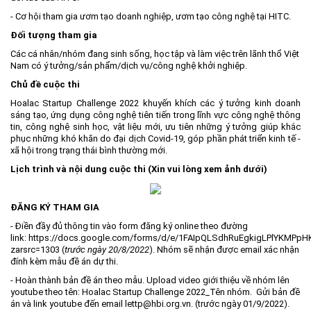
- Cơ hội tham gia ươm tạo doanh nghiệp, ươm tạo công nghệ tại HITC.
Đối tượng tham gia
Các cá nhân/nhóm đang sinh sống, học tập và làm việc trên lãnh thổ Việt
Nam có ý tưởng/sản phẩm/dịch vụ/công nghệ khởi nghiệp.
Chủ đề cuộc thi
Hoalac Startup Challenge 2022 khuyến khích các ý tưởng kinh doanh
sáng tạo, ứng dụng công nghệ tiên tiến trong lĩnh vực công nghệ thông
tin, công nghệ sinh học, vật liệu mới, ưu tiên những ý tưởng giúp khắc
phục những khó khăn do đại dịch Covid-19, góp phần phát triển kinh tế -
xã hội trong trạng thái bình thường mới.
Lịch trình và nội dung cuộc thi (Xin vui lòng xem ảnh dưới)
ĐĂNG KÝ THAM GIA
- Điền đầy đủ thông tin vào form đăng ký online theo đường
link:
https://docs.google.com/forms/d/e/1FAIpQLSdhRuEgkigLPlYKMPp
zarsrc=1303
(
trước ngày 20/8/2022
). Nhóm sẽ nhận được email xác nhận
đính kèm mẫu đề án dự thi.
- Hoàn thành bản đề án theo mẫu. Upload video giới thiệu về nhóm lên
youtube theo tên: Hoalac Startup Challenge 2022_Tên nhóm. Gửi bản đề
án và link youtube đến email
lettp@hbi.org.vn
. (trước ngày 01/9/2022).