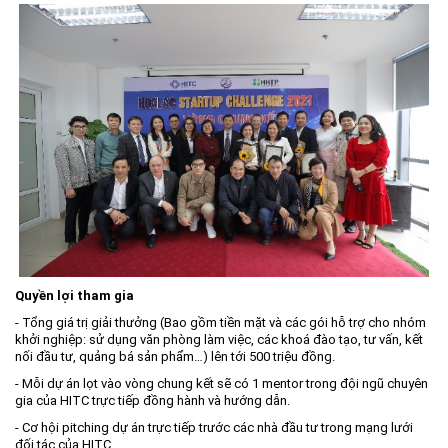
Khu CNC Hòa Lạc
Liên kết
Lao động
Liên hệ
Môi trường
Quy hoạch - Xây dựng
Ưu đãi đầu tư
Công nghệ và Sản phẩm
Văn bản khác
Quyền lợi tham gia
- Tổng giá trị giải thưởng (Bao gồm tiền mặt và các gói hỗ trợ cho nhóm
khởi nghiệp: sử dụng văn phòng làm việc, các khoá đào tạo, tư vấn, kết
nối đầu tư, quảng bá sản phẩm…) lên tới 500 triệu đồng.
- Mỗi dự án lọt vào vòng chung kết sẽ có 1 mentor trong đội ngũ chuyên
gia của HITC trực tiếp đồng hành và hướng dẫn.
- Cơ hội pitching dự án trực tiếp trước các nhà đầu tư trong mạng lưới
đối tác của HITC.