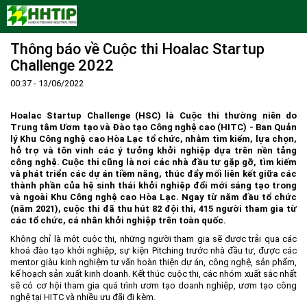
Thông báo về Cuộc thi Hoalac Startup
Trang Chủ
Challenge 2022
Giới thiệu
00:37 - 13/06/2022
Tin tức - sự kiện
Lịch sử hình thành và phát triển
Quy hoạch
Tầm nhìn - Sứ mệnh
Ban Quản lý Khu
Hoalac Startup Challenge (HSC) là Cuộc thi thường niên do
Trung tâm Ươm tạo và Đào tạo Công nghệ cao (HITC) - Ban Quản
Ưu thế
Lãnh đạo Ban Quản lý
Chính sách mới
Quy hoạch tổng thể
lý Khu Công nghệ cao Hòa Lạc tổ chức, nhằm tìm kiếm, lựa chọn,
hỗ trợ và tôn vinh các ý tưởng khởi nghiệp dựa trên nền tảng
Nhà đầu tư
Cơ cấu tổ chức
Doanh nghiệp
Quy hoạch khu chức năng
Vị trí
công nghệ. Cuộc thi cũng là nơi các nhà đầu tư gặp gỡ, tìm kiếm
và phát triển các dự án tiềm năng, thúc đẩy mối liên kết giữa các
Hướng dẫn đầu tư
Chức năng, nhiệm vụ
Hợp tác quốc tế
Cơ sở hạ tầng
thành phần của hệ sinh thái khởi nghiệp đổi mới sáng tạo trong
và ngoài Khu Công nghệ cao Hòa Lạc. Ngay từ năm đầu tổ chức
Văn bản pháp luật
Đào tạo và Nghiên cứu
Cơ chế ưu đãi đầu tư
Trình tự, thủ tục đầu tư
(năm 2021), cuộc thi đã thu hút 82 đội thi, 415 người tham gia từ
các tổ chức, cá nhân khởi nghiệp trên toàn quốc.
Thông báo
Cách mạng công nghiệp lần thứ 4
Cơ chế Một cửa
Tiêu chí đầu tư
Các thủ tục hành chính
Không chỉ là một cuộc thi, những người tham gia sẽ được trải qua các
Dữ liệu mở
Nguồn nhân lực
Lĩnh vực đầu tư
Doanh nghiệp
Thông báo chung
khoá đào tạo khởi nghiệp, sự kiện Pitching trước nhà đầu tư, được các
mentor giàu kinh nghiệm tư vấn hoàn thiện dự án, công nghệ, sản phẩm,
FAQs
Quản lý và vận hành dự án đầu tư
Đất đai
Tuyển dụng
kế hoạch sản xuất kinh doanh. Kết thúc cuộc thi, các nhóm xuất sắc nhất
sẽ có cơ hội tham gia quá trình ươm tạo doanh nghiệp, ươm tạo công
Liên hệ - Liên kết
Đầu tư
Công khai ngân sách
nghệ tại HITC và nhiều ưu đãi đi kèm.