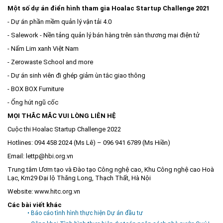
Một số dự án điển hình tham gia Hoalac Startup Challenge 2021
- Dự án phần mềm quản lý vận tải 4.0
- Salework - Nền tảng quản lý bán hàng trên sàn thương mại điện tử
- Nấm Lim xanh Việt Nam
- Zerowaste School and more
- Dự án sinh viên đi ghép giảm ùn tắc giao thông
- BOX BOX Furniture
- Ống hút ngũ cốc
MỌI THẮC MẮC VUI LÒNG LIÊN HỆ
Cuộc thi Hoalac Startup Challenge 2022
Hotlines: 094 458 2024 (Ms Lê) – 096 941 6789 (Ms Hiền)
Email: lettp@hbi.org.vn
Trung tâm Ươm tạo và Đào tạo Công nghệ cao, Khu Công nghệ cao Hoà
Lạc, Km29 Đại lộ Thăng Long, Thạch Thất, Hà Nội
Website: www.hitc.org.vn
Các bài viết khác
• Báo cáo tình hình thực hiện Dự án đầu tư