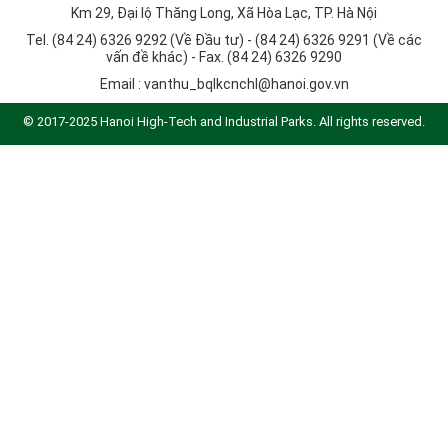
Km 29, Đại lộ Thăng Long, Xã Hòa Lạc, TP. Hà Nội
Tel. (84 24) 6326 9292 (Về Đầu tư) - (84 24) 6326 9291 (Về các
vấn đề khác) - Fax. (84 24) 6326 9290
Email :
vanthu_bqlkcnchl@hanoi.gov.vn
© 2017-2025 Hanoi High-Tech and Industrial Parks. All rights reserved.